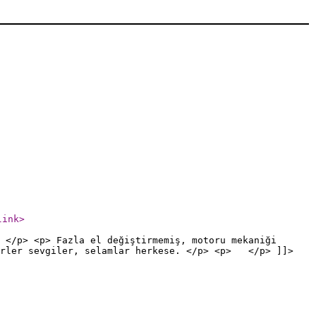
link
>
 </p> <p> Fazla el değiştirmemiş, motoru mekaniği
ürler sevgiler, selamlar herkese. </p> <p> </p> ]]>