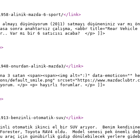
1958-alinik-mazda-6-sport/
</link
>
 almayı düşünüyorum (2011) satmayı düşüneniniz var mı ön
asa sonra anahtarsız çalışma, <abbr title="Rear Vehicle 
or.. Var mı bir 6 satıcısı acaba? </p> ]]>
e
>
1948-onurdan-alinik-mazda3/
</link
>
na 3 satan <span><span><img alt=":)" data-emoticon="" he
ons/default_smile.png" srcset="https://www.mazdaclubtr.c
ıyorum. </p> <p> hayırlı forumlar. </p> ]]>
e
>
1913-benzinli-otomatik-suv/
</link
>
zinli otomatik ikinci el bir SUV arıyor. Benim kendisine
 Forester, Toyota RAV4 oldu. Model senesi pek önemli değ
u araç için günübirlik gidip dönülebilecek yerlere gide