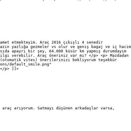
amet etmekteyim. Araç 2016 çıkışlı 4 senedir
azın yazlığa gezmeler vs olur ve geniş bagaj ve iç hacim
sıda apayrı bir şey, 64.000 küsür km yapmış durumdayım
ilgi verebilir. Araç öneriniz var mı? </p> <p> Mazdadan
(otomatik vites) önerilerinizi bekliyorum teşekkür
ons/default_smile.png"
</p> ]]>
 araç arıyorum. Satmayı düşünen arkadaşlar varsa,