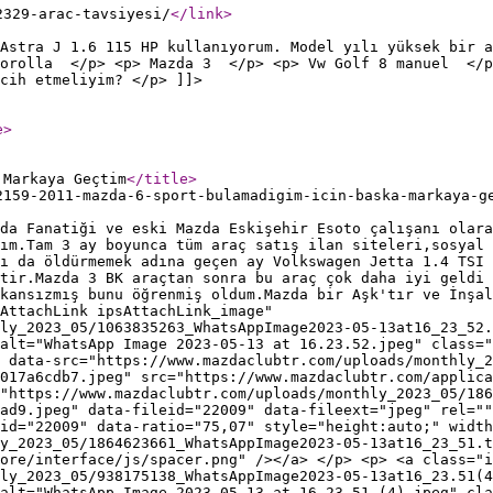
2329-arac-tavsiyesi/
</link
>
Astra J 1.6 115 HP kullanıyorum. Model yılı yüksek bir a
Corolla </p> <p> Mazda 3 </p> <p> Vw Golf 8 manuel </p>
rcih etmeliyim? </p> ]]>
e
>
 Markaya Geçtim
</title
>
2159-2011-mazda-6-sport-bulamadigim-icin-baska-markaya-g
da Fanatiği ve eski Mazda Eskişehir Esoto çalışanı olara
ım.Tam 3 ay boyunca tüm araç satış ilan siteleri,sosyal 
ı da öldürmemek adına geçen ay Volkswagen Jetta 1.4 TSI 
tir.Mazda 3 BK araçtan sonra bu araç çok daha iyi geldi 
kansızmış bunu öğrenmiş oldum.Mazda bir Aşk'tır ve İnşal
AttachLink ipsAttachLink_image"
ly_2023_05/1063835263_WhatsAppImage2023-05-13at16_23_52.
alt="WhatsApp Image 2023-05-13 at 16.23.52.jpeg" class="
 data-src="https://www.mazdaclubtr.com/uploads/monthly_2
017a6cdb7.jpeg" src="https://www.mazdaclubtr.com/applica
"https://www.mazdaclubtr.com/uploads/monthly_2023_05/186
ad9.jpeg" data-fileid="22009" data-fileext="jpeg" rel=""
id="22009" data-ratio="75,07" style="height:auto;" width
y_2023_05/1864623661_WhatsAppImage2023-05-13at16_23_51.t
ore/interface/js/spacer.png" /></a> </p> <p> <a class="i
ly_2023_05/938175138_WhatsAppImage2023-05-13at16_23.51(
alt="WhatsApp Image 2023-05-13 at 16.23.51 (4).jpeg" cla