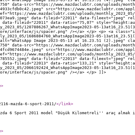
750" data-src="https://www.mazdaclubtr.com/uploads/month
4933cfdb0c42.jpeg" src="https://www.mazdaclubtr.com/appl
ef="https://www.mazdaclubtr.com/uploads/monthly_2023_05/
073ea9.jpeg" data-fileid="22011" data-fileext="jpeg" re
 data-fileid="22011" data-ratio="75,07" style="height:au
y_2023_05/1207886267_WhatsAppImage2023-05-13at16_23.51(
ore/interface/js/spacer.png" /></a> </p> <p> <a class="i
ly_2023_05/1686884760_WhatsAppImage2023-05-13at16_23.51(
alt="WhatsApp Image 2023-05-13 at 16.23.51 (2).jpeg" cla
750" data-src="https://www.mazdaclubtr.com/uploads/month
4fcd9674484e.jpeg" src="https://www.mazdaclubtr.com/appl
ef="https://www.mazdaclubtr.com/uploads/monthly_2023_05/
785552.jpeg" data-fileid="22013" data-fileext="jpeg" re
 data-fileid="22013" data-ratio="133,21" style="height:a
y_2023_05/2066192424_WhatsAppImage2023-05-13at16_23.51(
ore/interface/js/spacer.png" /></a> </p> ]]>
e
>
2116-mazda-6-sport-2011/
</link
>
zda 6 Sport 2011 model "Düşük Kilometreli'' araç almak i
e
>