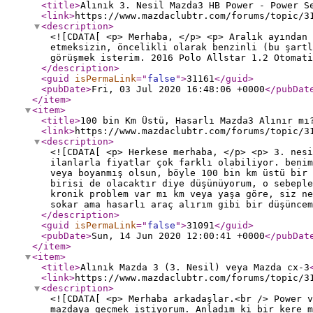
<title
>
Alınık 3. Nesil Mazda3 HB Power - Power S
<link
>
https://www.mazdaclubtr.com/forums/topic/3
<description
>
<![CDATA[ <p> Merhaba, </p> <p> Aralık ayından 
etmeksizin, öncelikli olarak benzinli (bu şart
görüşmek isterim. 2016 Polo Allstar 1.2 Otomati
</description
>
<guid
isPermaLink
="
false
"
>
31161
</guid
>
<pubDate
>
Fri, 03 Jul 2020 16:48:06 +0000
</pubDat
</item
>
<item
>
<title
>
100 bin Km Üstü, Hasarlı Mazda3 Alınır mı
<link
>
https://www.mazdaclubtr.com/forums/topic/3
<description
>
<![CDATA[ <p> Herkese merhaba, </p> <p> 3. nesi
ilanlarla fiyatlar çok farklı olabiliyor. benim
veya boyanmış olsun, böyle 100 bin km üstü bir 
birisi de olacaktır diye düşünüyorum, o sebeple
kronik problem var mı km veya yaşa göre, siz ne
sokar ama hasarlı araç alırım gibi bir düşüncem
</description
>
<guid
isPermaLink
="
false
"
>
31091
</guid
>
<pubDate
>
Sun, 14 Jun 2020 12:00:41 +0000
</pubDat
</item
>
<item
>
<title
>
Alınık Mazda 3 (3. Nesil) veya Mazda cx-3
<link
>
https://www.mazdaclubtr.com/forums/topic/3
<description
>
<![CDATA[ <p> Merhaba arkadaşlar.<br /> Power 
mazdaya geçmek istiyorum. Anladım ki bir kere