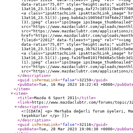
data-ratio="75,07" style="height:auto;" width="
13at16_23.51(4).thumb.jpeg.4af27c185317be497708
<a class="ipsAttachLink ipsAttachLink_image" hr
13at16_23.51(3).jpeg.bab4a2c10056d734f6de273b87
(3).jpeg" class="ipsImage ipsImage_thumbnailed"
src="https://www.mazdaclubtr.com/uploads/monthl
src="https://www.mazdaclubtr.com/applications/c
href="https://www.mazdaclubtr.com/uploads/month
fileid="22012" data-fileext="jpeg" rel=""><img 
data-ratio="75,07" style="height:auto;" width="
13at16_23.51(2).thumb.jpeg.3b7621e633110d1c5e0e
<a class="ipsAttachLink ipsAttachLink_image" hr
13at16_23.51(1).jpeg.fa16fbe0101f9d48a5c5bdc3d1
(1).jpeg" class="ipsImage ipsImage_thumbnailed"
src="https://www.mazdaclubtr.com/uploads/monthl
src="https://www.mazdaclubtr.com/applications/c
</description
>
<guid
isPermaLink
="
false
"
>
32159
</guid
>
<pubDate
>
Tue, 16 May 2023 10:22:43 +0000
</pubDat
</item
>
<item
>
<title
>
Mazda 6 Sport 2011
</title
>
<link
>
https://www.mazdaclubtr.com/forums/topic/3
<description
>
<![CDATA[ <p> Merhaba değerli forum üyeleri, Ma
teşekkürler </p> ]]>
</description
>
<guid
isPermaLink
="
false
"
>
32116
</guid
>
<pubDate
>
Tue, 28 Mar 2023 19:06:30 +0000
</pubDat