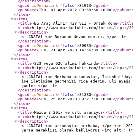
</description
>
<guid
isPermaLink
="
false
"
>
31913
</guid
>
<pubDate
>
Thu, 07 Apr 2022 09:58:50 +0000
</pubDat
</item
>
<item
>
<title
>
Bu Araç Alınır mı? VII - Ortak Konu
</titl
<link
>
https://www.mazdaclubtr.com/forums/topic/3
<description
>
<![CDATA[ <p> Buradan devam edelim. </p> ]]>
</description
>
<guid
isPermaLink
="
false
"
>
30983
</guid
>
<pubDate
>
Tue, 21 Apr 2020 14:56:39 +0000
</pubDat
</item
>
<item
>
<title
>
323 veya 626 alımı hakkinda
</title
>
<link
>
https://www.mazdaclubtr.com/forums/topic/3
<description
>
<![CDATA[ <p> Merhaba arkadaşlar, İstanbul'dayı
ise iletişime gecmenizi rica ederim. Eli ayağı 
gunler </p> ]]>
</description
>
<guid
isPermaLink
="
false
"
>
31380
</guid
>
<pubDate
>
Sun, 25 Oct 2020 09:21:18 +0000
</pubDat
</item
>
<item
>
<title
>
Mazda 3 2017 ve üstü aranıyor
</title
>
<link
>
https://www.mazdaclubtr.com/forums/topic/3
<description
>
<![CDATA[ <p> arkadaşlar merhaba, </p> <p> 201
varsa meraklısı olarak bekliyoruz <img alt=":)"