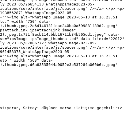
ly_2023_05/26654133_WhatsAppImage2023-05-
ications/core/interface/js/spacer.png" /></a> </p> <p>
1938562871_WhatsAppImage2023-05-
l=""><img alt="WhatsApp Image 2023-05-13 at 16.23.51
to;" width="750" data-
3).thumb.jpeg.2a64146131feac240ba0a599881f39d2.jpeg"
psAttachLink ipsAttachLink_image"
2).jpeg.1c721f8acb114cbbb16711b34b565dd1.jpeg" data-
ss="ipsImage ipsImage_thumbnailed" data-fileid="22012"
ly_2023_05/878867727_WhatsAppImage2023-05-
ications/core/interface/js/spacer.png" /></a> </p> <p>
961453375_WhatsAppImage2023-05-
l=""><img alt="WhatsApp Image 2023-05-13 at 16.23.51
uto;" width="563" data-
1).thumb.jpeg.d6a63535044a0052e3b537284a060b6c.jpeg"
stiyoruz, Satmayı düşünen varsa iletişime geçebiliriz