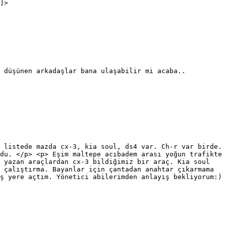
]>
 düşünen arkadaşlar bana ulaşabilir mi acaba..
 listede mazda cx-3, kia soul, ds4 var. Ch-r var birde.
du. </p> <p> Eşim maltepe acıbadem arası yoğun trafikte
 yazan araçlardan cx-3 bildiğimiz bir araç. Kia soul
 çalıştırma. Bayanlar için çantadan anahtar çıkarmama
ş yere açtım. Yönetici abilerimden anlayış bekliyorum:)