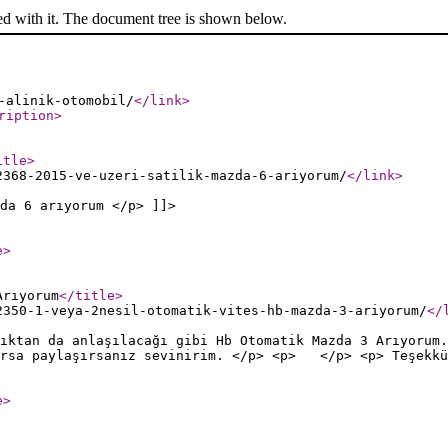
ed with it. The document tree is shown below.
-alinik-otomobil/
</link
>
ription
>
itle
>
2368-2015-ve-uzeri-satilik-mazda-6-ariyorum/
</link
>
da 6 arıyorum </p> ]]>
e
>
Arıyorum
</title
>
2350-1-veya-2nesil-otomatik-vites-hb-mazda-3-ariyorum/
</
ıktan da anlaşılacağı gibi Hb Otomatik Mazda 3 Arıyorum.
varsa paylaşırsanız sevinirim. </p> <p> </p> <p> Teşekk
e
>