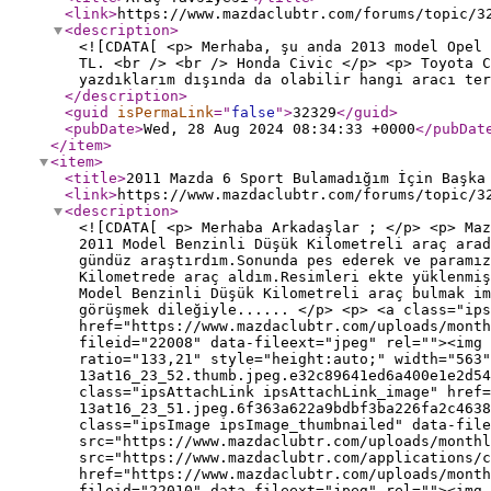
<link
>
https://www.mazdaclubtr.com/forums/topic/3
<description
>
<![CDATA[ <p> Merhaba, şu anda 2013 model Opel 
TL. <br /> <br /> Honda Civic </p> <p> Toyota 
yazdıklarım dışında da olabilir hangi aracı te
</description
>
<guid
isPermaLink
="
false
"
>
32329
</guid
>
<pubDate
>
Wed, 28 Aug 2024 08:34:33 +0000
</pubDat
</item
>
<item
>
<title
>
2011 Mazda 6 Sport Bulamadığım İçin Başka
<link
>
https://www.mazdaclubtr.com/forums/topic/3
<description
>
<![CDATA[ <p> Merhaba Arkadaşlar ; </p> <p> Maz
2011 Model Benzinli Düşük Kilometreli araç arad
gündüz araştırdım.Sonunda pes ederek ve paramız
Kilometrede araç aldım.Resimleri ekte yüklenmiş
Model Benzinli Düşük Kilometreli araç bulmak im
görüşmek dileğiyle...... </p> <p> <a class="ips
href="https://www.mazdaclubtr.com/uploads/month
fileid="22008" data-fileext="jpeg" rel=""><img 
ratio="133,21" style="height:auto;" width="563"
13at16_23_52.thumb.jpeg.e32c89641ed6a400e1e2d54
class="ipsAttachLink ipsAttachLink_image" href=
13at16_23_51.jpeg.6f363a622a9bdbf3ba226fa2c4638
class="ipsImage ipsImage_thumbnailed" data-file
src="https://www.mazdaclubtr.com/uploads/monthl
src="https://www.mazdaclubtr.com/applications/c
href="https://www.mazdaclubtr.com/uploads/month
fileid="22010" data-fileext="jpeg" rel=""><img 