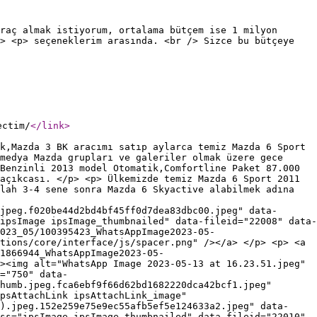
raç almak istiyorum, ortalama bütçem ise 1 milyon
 <p> seçeneklerim arasında. <br /> Sizce bu bütçeye
ectim/
</link
>
k,Mazda 3 BK aracımı satıp aylarca temiz Mazda 6 Sport
medya Mazda grupları ve galeriler olmak üzere gece
Benzinli 2013 model Otomatik,Comfortline Paket 87.000
açıkcası. </p> <p> Ülkemizde temiz Mazda 6 Sport 2011
lah 3-4 sene sonra Mazda 6 Skyactive alabilmek adına
jpeg.f020be44d2bd4bf45ff0d7dea83dbc00.jpeg" data-
ipsImage ipsImage_thumbnailed" data-fileid="22008" data-
023_05/100395423_WhatsAppImage2023-05-
tions/core/interface/js/spacer.png" /></a> </p> <p> <a
1866944_WhatsAppImage2023-05-
><img alt="WhatsApp Image 2023-05-13 at 16.23.51.jpeg"
="750" data-
humb.jpeg.fca6ebf9f66d62bd1682220dca42bcf1.jpeg"
psAttachLink ipsAttachLink_image"
4).jpeg.152e259e75e9ec55afb5ef5e124633a2.jpeg" data-
ss="ipsImage ipsImage_thumbnailed" data-fileid="22010"