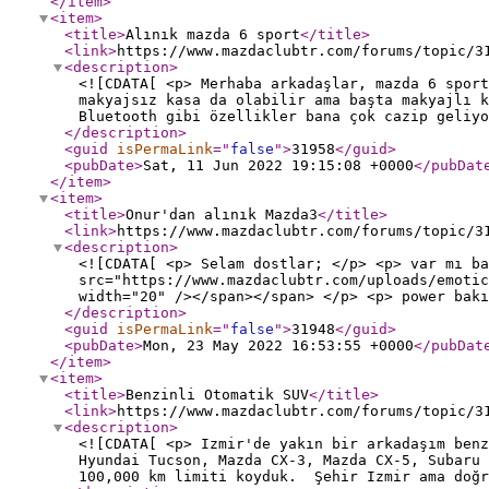
</item
>
<item
>
<title
>
Alınık mazda 6 sport
</title
>
<link
>
https://www.mazdaclubtr.com/forums/topic/3
<description
>
<![CDATA[ <p> Merhaba arkadaşlar, mazda 6 sport
makyajsız kasa da olabilir ama başta makyajlı k
Bluetooth gibi özellikler bana çok cazip geliy
</description
>
<guid
isPermaLink
="
false
"
>
31958
</guid
>
<pubDate
>
Sat, 11 Jun 2022 19:15:08 +0000
</pubDat
</item
>
<item
>
<title
>
Onur'dan alınık Mazda3
</title
>
<link
>
https://www.mazdaclubtr.com/forums/topic/3
<description
>
<![CDATA[ <p> Selam dostlar; </p> <p> var mı ba
src="https://www.mazdaclubtr.com/uploads/emotic
width="20" /></span></span> </p> <p> power bak
</description
>
<guid
isPermaLink
="
false
"
>
31948
</guid
>
<pubDate
>
Mon, 23 May 2022 16:53:55 +0000
</pubDat
</item
>
<item
>
<title
>
Benzinli Otomatik SUV
</title
>
<link
>
https://www.mazdaclubtr.com/forums/topic/3
<description
>
<![CDATA[ <p> Izmir'de yakın bir arkadaşım ben
Hyundai Tucson, Mazda CX-3, Mazda CX-5, Subaru
100,000 km limiti koyduk. Şehir Izmir ama doğr