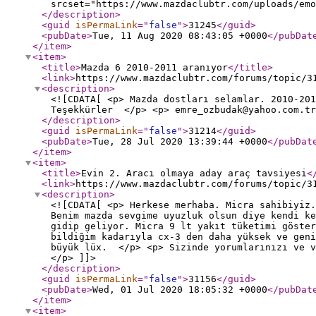
srcset="https://www.mazdaclubtr.com/uploads/em
</description
>
<guid
isPermaLink
="
false
"
>
31245
</guid
>
<pubDate
>
Tue, 11 Aug 2020 08:43:05 +0000
</pubDat
</item
>
<item
>
<title
>
Mazda 6 2010-2011 aranıyor
</title
>
<link
>
https://www.mazdaclubtr.com/forums/topic/3
<description
>
<![CDATA[ <p> Mazda dostları selamlar. 2010-201
Teşekkürler </p> <p> emre_ozbudak@yahoo.com.tr
</description
>
<guid
isPermaLink
="
false
"
>
31214
</guid
>
<pubDate
>
Tue, 28 Jul 2020 13:39:44 +0000
</pubDat
</item
>
<item
>
<title
>
Evin 2. Aracı olmaya aday araç tavsiyesi
<
<link
>
https://www.mazdaclubtr.com/forums/topic/3
<description
>
<![CDATA[ <p> Herkese merhaba. Micra sahibiyiz
Benim mazda sevgime uyuzluk olsun diye kendi k
gidip geliyor. Micra 9 lt yakıt tüketimi göste
bildiğim kadarıyla cx-3 den daha yüksek ve geni
büyük lüx. </p> <p> Sizinde yorumlarınızı ve v
</p> ]]>
</description
>
<guid
isPermaLink
="
false
"
>
31156
</guid
>
<pubDate
>
Wed, 01 Jul 2020 18:05:32 +0000
</pubDat
</item
>
<item
>