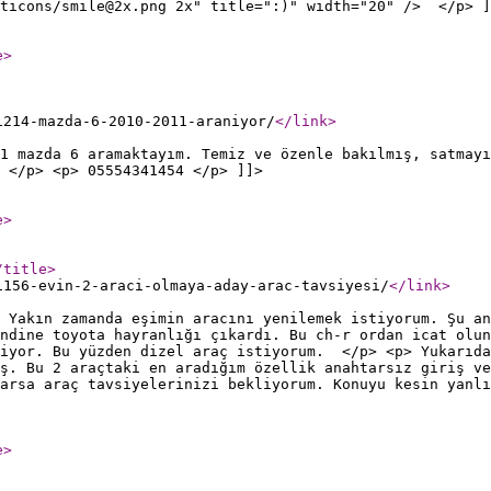
oticons/smile@2x.png 2x" title=":)" width="20" /> </p> ]
e
>
1214-mazda-6-2010-2011-araniyor/
</link
>
1 mazda 6 aramaktayım. Temiz ve özenle bakılmış, satmayı
 </p> <p> 05554341454 </p> ]]>
e
>
/title
>
1156-evin-2-araci-olmaya-aday-arac-tavsiyesi/
</link
>
. Yakın zamanda eşimin aracını yenilemek istiyorum. Şu an
endine toyota hayranlığı çıkardı. Bu ch-r ordan icat olun
riyor. Bu yüzden dizel araç istiyorum. </p> <p> Yukarıda
ş. Bu 2 araçtaki en aradığım özellik anahtarsız giriş ve
arsa araç tavsiyelerinizi bekliyorum. Konuyu kesin yanlı
e
>