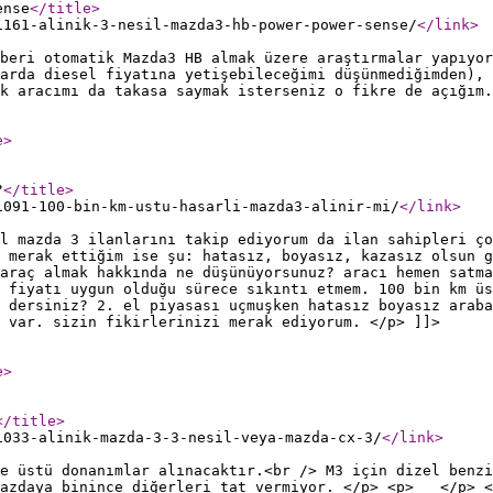
ense
</title
>
1161-alinik-3-nesil-mazda3-hb-power-power-sense/
</link
>
beri otomatik Mazda3 HB almak üzere araştırmalar yapıyor
larda diesel fiyatına yetişebileceğimi düşünmediğimden), 
k aracımı da takasa saymak isterseniz o fikre de açığım.
e
>
?
</title
>
1091-100-bin-km-ustu-hasarli-mazda3-alinir-mi/
</link
>
l mazda 3 ilanlarını takip ediyorum da ilan sahipleri ço
 merak ettiğim ise şu: hatasız, boyasız, kazasız olsun g
araç almak hakkında ne düşünüyorsunuz? aracı hemen satma
 fiyatı uygun olduğu sürece sıkıntı etmem. 100 bin km ü
 dersiniz? 2. el piyasası uçmuşken hatasız boyasız araba
 var. sizin fikirlerinizi merak ediyorum. </p> ]]>
e
>
</title
>
1033-alinik-mazda-3-3-nesil-veya-mazda-cx-3/
</link
>
ve üstü donanımlar alınacaktır.<br /> M3 için dizel ben
 mazdaya binince diğerleri tat vermiyor. </p> <p> </p>