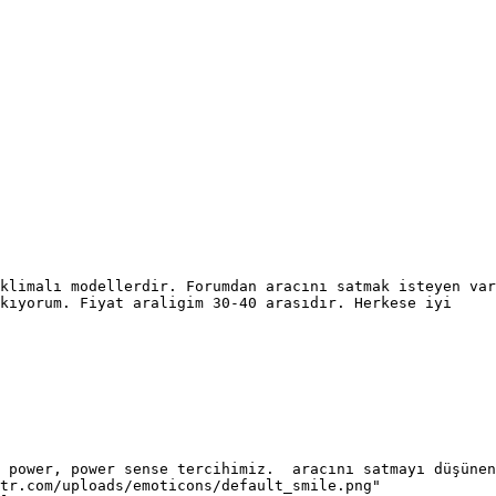
klimalı modellerdir. Forumdan aracını satmak isteyen var
akıyorum. Fiyat araligim 30-40 arasıdır. Herkese iyi
8 power, power sense tercihimiz. aracını satmayı düşünen
tr.com/uploads/emoticons/default_smile.png"