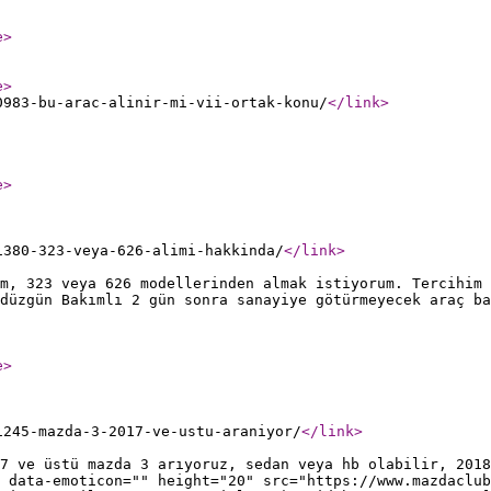
e
>
e
>
0983-bu-arac-alinir-mi-vii-ortak-konu/
</link
>
e
>
1380-323-veya-626-alimi-hakkinda/
</link
>
m, 323 veya 626 modellerinden almak istiyorum. Tercihim 
düzgün Bakımlı 2 gün sonra sanayiye götürmeyecek araç b
e
>
1245-mazda-3-2017-ve-ustu-araniyor/
</link
>
7 ve üstü mazda 3 arıyoruz, sedan veya hb olabilir, 201
 data-emoticon="" height="20" src="https://www.mazdaclub