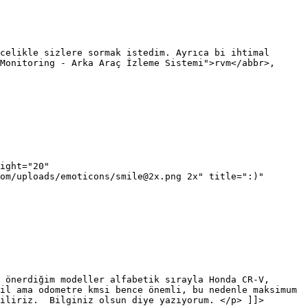
celikle sizlere sormak istedim. Ayrıca bi ihtimal
Monitoring - Arka Araç İzleme Sistemi">rvm</abbr>,
ight="20"
om/uploads/emoticons/smile@2x.png 2x" title=":)"
 önerdiğim modeller alfabetik sırayla Honda CR-V,
il ama odometre kmsi bence önemli, bu nedenle maksimum
biliriz. Bilginiz olsun diye yazıyorum. </p> ]]>