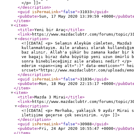
</p> ]]>
</description
>
<guid
isPermaLink
="
false
"
>
31033
</guid
>
<pubDate
>
Sun, 17 May 2020 13:39:59 +0000
</pubDat
</item
>
<item
>
<title
>
Yeni bir Araç
</title
>
<link
>
https://www.mazdaclubtr.com/forums/topic/3
<description
>
<![CDATA[ <p> Selamın Aleyküm cümleten, Mazda3 
kullanmaktayım. Aile arabası olarak kullandığım
baz alınır. Allah'a şükür bu zamana kadar bir k
ve bagajı biraz daha büyütüp yeni uzun ömürlü 
sonra binebileceğimiz aile arabası nedir? </p> 
ederim <span><img alt=":)" data-emoticon="" hei
srcset="https://www.mazdaclubtr.com/uploads/emo
</description
>
<guid
isPermaLink
="
false
"
>
31036
</guid
>
<pubDate
>
Mon, 18 May 2020 22:15:17 +0000
</pubDat
</item
>
<item
>
<title
>
Mazda 3 Mirai
</title
>
<link
>
https://www.mazdaclubtr.com/forums/topic/3
<description
>
<![CDATA[ <p> Merhaba, yaklaşık 9 aydır Mirai s
iletişime geçerse çok sevinirim. </p> ]]>
</description
>
<guid
isPermaLink
="
false
"
>
30988
</guid
>
<pubDate
>
Fri, 24 Apr 2020 10:55:47 +0000
</pubDat
</item
>