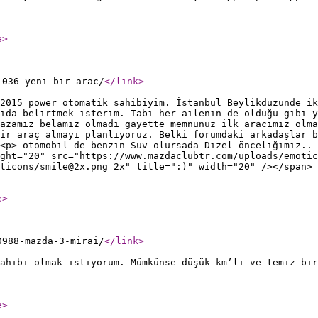
e
>
1036-yeni-bir-arac/
</link
>
2015 power otomatik sahibiyim. İstanbul Beylikdüzünde ik
ıda belirtmek isterim. Tabi her ailenin de olduğu gibi y
azamız belamız olmadı gayette memnunuz ilk aracımız olma
bir araç almayı planlıyoruz. Belki forumdaki arkadaşlar b
<p> otomobil de benzin Suv olursada Dizel önceliğimiz.. 
ght="20" src="https://www.mazdaclubtr.com/uploads/emotic
ticons/smile@2x.png 2x" title=":)" width="20" /></span> 
e
>
0988-mazda-3-mirai/
</link
>
ahibi olmak istiyorum. Mümkünse düşük km’li ve temiz bir
e
>