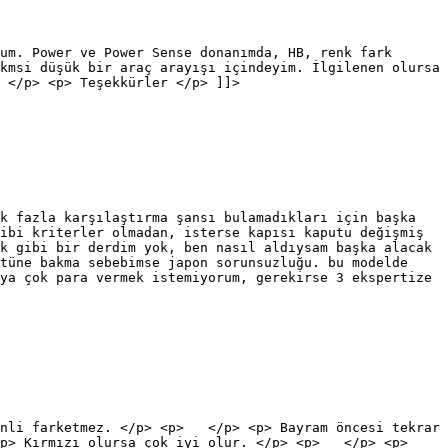
um. Power ve Power Sense donanımda, HB, renk fark
kmsi düşük bir araç arayışı içindeyim. İlgilenen olursa
 </p> <p> Teşekkürler </p> ]]>
k fazla karşılaştırma şansı bulamadıkları için başka
ibi kriterler olmadan, isterse kapısı kaputu değişmiş
k gibi bir derdim yok, ben nasıl aldıysam başka alacak
stüne bakma sebebimse japon sorunsuzluğu. bu modelde
ya çok para vermek istemiyorum, gerekirse 3 ekspertize
zinli farketmez. </p> <p> </p> <p> Bayram öncesi tekrar
 <p> Kırmızı olursa çok iyi olur. </p> <p> </p> <p>