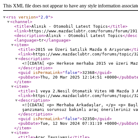
This XML file does not appear to have any style information associat
<rss
version
="
2.0
"
>
<channel
>
<title
>
Alınık - Otomobil Latest Topics
</title
>
<link
>
https://www.mazdaclubtr.com/forums/forum/191
<description
>
Alınık - Otomobil Latest Topics
</desc
<language
>
tr
</language
>
<item
>
<title
>
2015 ve Üzeri Satılık Mazda 6 Arıyorum
</t
<link
>
https://www.mazdaclubtr.com/forums/topic/3
<description
>
<![CDATA[ <p> Herkese merhaba 2015 ve üzeri Maz
</description
>
<guid
isPermaLink
="
false
"
>
32368
</guid
>
<pubDate
>
Thu, 20 Mar 2025 12:14:51 +0000
</pubDat
</item
>
<item
>
<title
>
1 veya 2.Nesil Otomatik Vites HB Mazda 3 
<link
>
https://www.mazdaclubtr.com/forums/topic/3
<description
>
<![CDATA[ <p> Merhaba Arkadaşlar, </p> <p> Başl
şanzımanı sorunsuz bakımlı araç önerileriniz 
</description
>
<guid
isPermaLink
="
false
"
>
32350
</guid
>
<pubDate
>
Tue, 12 Nov 2024 07:31:19 +0000
</pubDat
</item
>
<item
>
<title
>
Araç Tavsiyesi
</title
>