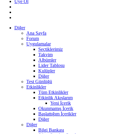
Üye Ol
Diğer
Ana Sayfa
Forum
Uygulamalar
Seçtiklerimiz
Takvim
Albümler
Lider Tablosu
Kulüpler
Diğer
Test Günlüğü
Etkinlikler
Tüm Etkinlikler
Etkinlik Akışlarım
Yeni İçerik
Okunmamış İçerik
Başlattığım İçerikler
Diğer
Diğer
Bilgi Bankası