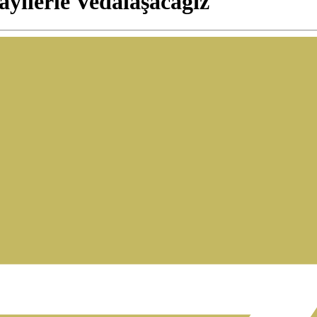
yilerle Vedalaşacağız"