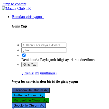
Jump to content
Buradan giriş yapın
Giriş Yap
Beni hatırla
Paylaşımlı bilgisayarlarda önerilmez
Giriş Yap
Şifrenizi mi unuttunuz?
Veya bu servislerden birisi ile giriş yapın
Facebook ile Oturum Aç
Twitter ile Oturum Aç
Microsoft ile Oturum Aç
Google ile Oturum Aç