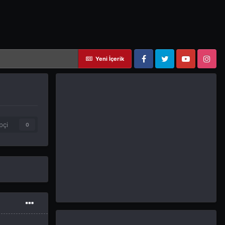
Yeni İçerik
Facebook
Twitter
YouTube
Instagram
pçi
0