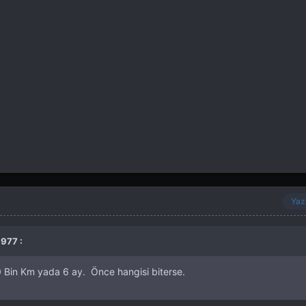
Yaz
1977 :
0 Bin Km yada 6 ay. Önce hangisi biterse.