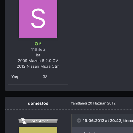
5
116 ileti
İst
2009 Mazda 6 2.0 OV
2012 Nissan Micra Otm
Yaş
38
domestos
Yanıtlandı
20 Haziran 2012
19.06.2012 at 20:42, tirexx