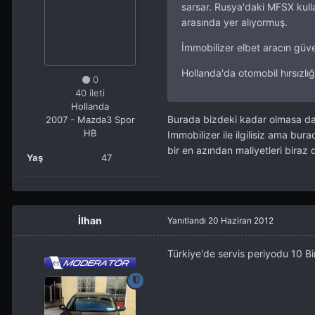
sarsar. Rusya'daki MFSX kulla
arasında yer alıyormuş.
İmmobilizer elbet aracın güve
Hollanda'da otomobil hırsızlı
0
40 ileti
Hollanda
Burada bizdeki kadar olmasa da 
2007 - Mazda3 Spor
HB
Immobilizer ile ilgilisiz ama bur
bir en azından maliyetleri biraz 
Yaş
47
İlhan
Yanıtlandı
20 Haziran 2012
Türkiye'de servis periyodu 10 B