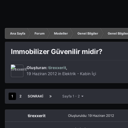
Ana Sayfa
Forum
Modeller
Genel Bilgiler
Genel Bilgile
Immobilizer Güvenilir midir?
Oluşturan:
tirexxerit
,
19 Haziran 2012
in
Elektrik - Kabin İçi
1
2
SONRAKI
Sayfa 1 - 2
tirexxerit
Oluşturuldu:
19 Haziran 2012