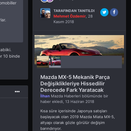
omobiller
TARAFINDAN TANITILDI
Mehmet Özdemir
,
28
lar.
Kasım 2018
biiki.
er 10 binde
Mazda MX-5 Mekanik Parça
Değişiklikleriye Hissedilir
Derecede Fark Yaratacak
İlhan
Mazda Haberleri
bölümünde bir
haber ekledi,
13 Haziran 2018
Kısa süre içerisinde Japonya satışları
başlayacak olan 2019 Mazda Miata MX-5,
altyapı olarak gözle görülür değişim
barındırıyor.