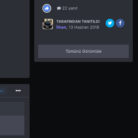
22 yanıt
TARAFINDAN TANITILDI
İlhan
,
13 Haziran 2018
Tümünü Görüntüle
ar