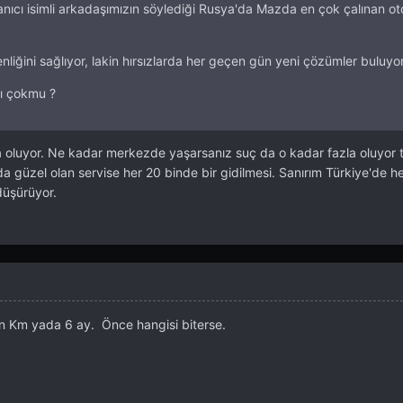
nıcı isimli arkadaşımızın söylediği Rusya'da Mazda en çok çalınan ot
nliğini sağlıyor, lakin hırsızlarda her geçen gün yeni çözümler buluyor
ğı çokmu ?
oluyor. Ne kadar merkezde yaşarsanız suç da o kadar fazla oluyor ta
ada güzel olan servise her 20 binde bir gidilmesi. Sanırım Türkiye'de h
düşürüyor.
in Km yada 6 ay. Önce hangisi biterse.