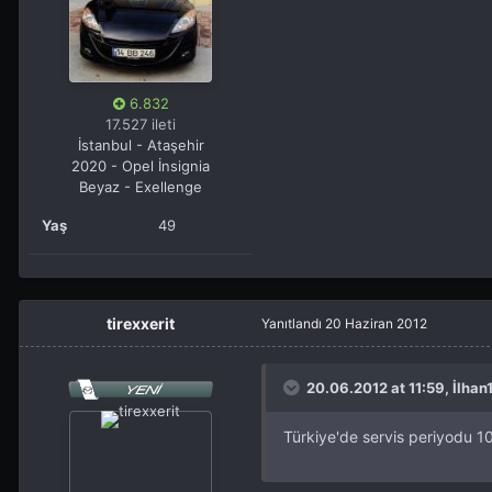
6.832
17.527 ileti
İstanbul - Ataşehir
2020 - Opel İnsignia
Beyaz - Exellenge
Yaş
49
tirexxerit
Yanıtlandı
20 Haziran 2012
20.06.2012 at 11:59, İlhan
Türkiye'de servis periyodu 1