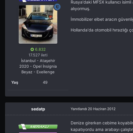
Rusya'daki MFSX kullanıcı isiml
alıyormuş.
İmmobilizer elbet aracın güvenliğ
Hollanda'da otomobil hırsızlığı 
6.832
17.527 ileti
İstanbul - Ataşehir
2020 - Opel İnsignia
Beyaz - Exellenge
Yaş
49
sedatp
Yanıtlandı
20 Haziran 2012
Denize girerken cebime koyabilme
kapatıyordu ama arabayı çalıştır