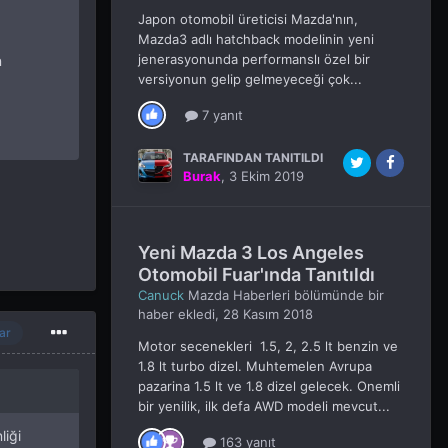
Japon otomobil üreticisi Mazda'nın,
Mazda3 adlı hatchback modelinin yeni
jenerasyonunda performanslı özel bir
n
versiyonun gelip gelmeyeceği çok...
7 yanıt
TARAFINDAN TANITILDI
Burak
,
3 Ekim 2019
Yeni Mazda 3 Los Angeles
Otomobil Fuar'ında Tanıtıldı
Canuck
Mazda Haberleri
bölümünde bir
haber ekledi,
28 Kasım 2018
ar
Motor secenekleri 1.5, 2, 2.5 lt benzin ve
1.8 lt turbo dizel. Muhtemelen Avrupa
pazarina 1.5 lt ve 1.8 dizel gelecek. Onemli
bir yenilik, ilk defa AWD modeli mevcut...
liği
163 yanıt