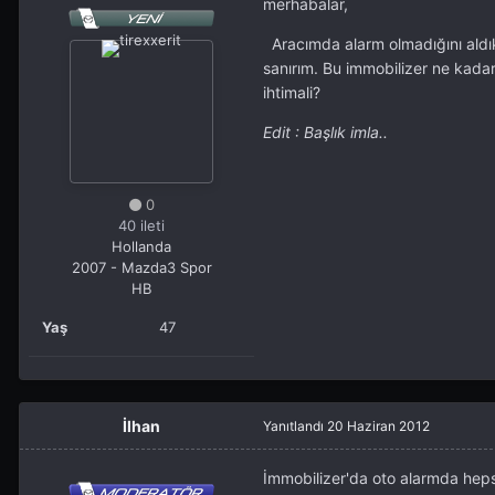
merhabalar,
Aracımda alarm olmadığını aldı
sanırım. Bu immobilizer ne kadar
ihtimali?
Edit : Başlık imla..
0
40 ileti
Hollanda
2007 - Mazda3 Spor
HB
Yaş
47
İlhan
Yanıtlandı
20 Haziran 2012
İmmobilizer'da oto alarmda hepsi k