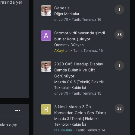
arasında yer
Genesis
1
Diğer Markalar
.
driver79
- Tarih:
Temmuz 16
Otomotiv dünyasında şimdi
38
bunlar konuşuluyor
Otomotiv Dünyası
AKayhan
- Tarih:
Temmuz 15
2020 CX5 Headup Display
1
Camda Bulanık ve Çift
Görünüyor
Mazda CX-5 [Teknik] Elektrik-
Teknoloji-Kabin İçi
driver79
- Tarih:
Temmuz 15
3.Nesil Mazda 3 Ön
23
Konsoldan Gelen Ses-Tıkırtı
Mazda 3 [Teknik] Elektrik-
Teknoloji-Kabin İçi
ları açıp
razumuhin
- Tarih:
Temmuz 14