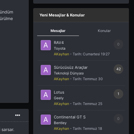
üşündüm
Yeni Mesajlar & Konular
türülme
Mesajlar
Konular
RAV4
0
Toyota
AKayhan
- Tarih:
Cumartesi 19:27
Sürücüsüz Araçlar
42
Teknoloji Dünyası
AKayhan
- Tarih:
Temmuz 30
Lotus
1
Geely
AKayhan
- Tarih:
Temmuz 25
Continental GT S
0
Bentley
AKayhan
- Tarih:
Temmuz 18
 sarsar.