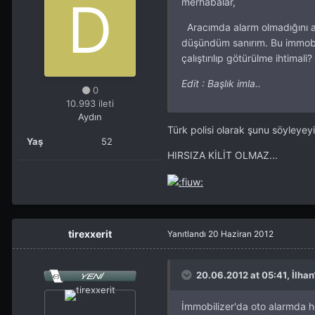
merhabalar,
Aracımda alarm olmadığını al
düşündüm sanırım. Bu immobil
çalıştırılıp götürülme ihtimali?
Edit : Başlık imla..
0
10.993 ileti
Aydın
Türk polisi olarak şunu söyleyey
Yaş
52
HIRSIZA KİLİT OLMAZ...
tirexxerit
Yanıtlandı
20 Haziran 2012
20.06.2012 at 05:41, İlhan
İmmobilizer'da oto alarmda heps