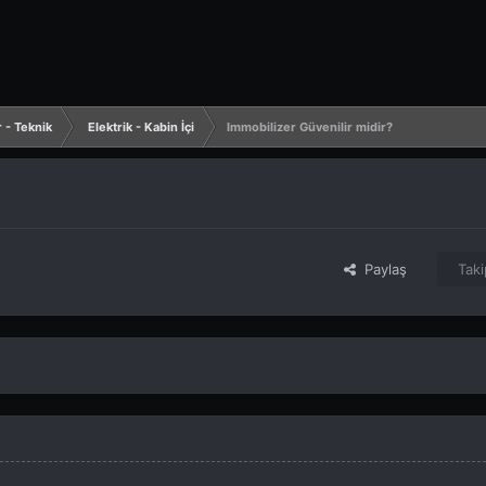
r - Teknik
Elektrik - Kabin İçi
Immobilizer Güvenilir midir?
Paylaş
Taki