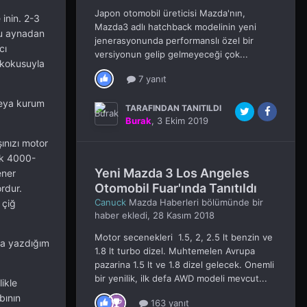
Japon otomobil üreticisi Mazda'nın,
inin. 2-3
Mazda3 adlı hatchback modelinin yeni
mu aynadan
jenerasyonunda performanslı özel bir
cı
versiyonun gelip gelmeyeceği çok...
 kokusuyla
7 yanıt
 veya kurum
TARAFINDAN TANITILDI
Burak
,
3 Ekim 2019
ınızı motor
ak 4000-
Yeni Mazda 3 Los Angeles
ener
Otomobil Fuar'ında Tanıtıldı
rdur.
Canuck
Mazda Haberleri
bölümünde bir
 çiğ
haber ekledi,
28 Kasım 2018
Motor secenekleri 1.5, 2, 2.5 lt benzin ve
da yazdığım
1.8 lt turbo dizel. Muhtemelen Avrupa
pazarina 1.5 lt ve 1.8 dizel gelecek. Onemli
bir yenilik, ilk defa AWD modeli mevcut...
ikle
bının
163 yanıt