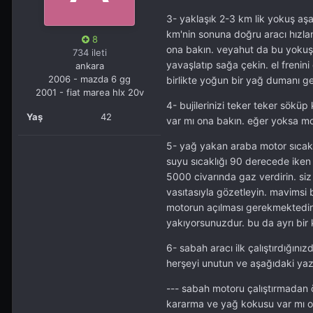
3- yaklaşık 2-3 km lik yokuş aşa
km'nin sonuna doğru aracı hızl
8
ona bakın. veyahut da bu yokuş
734 ileti
yavaşlatıp sağa çekin. el freni
ankara
2006 - mazda 6 gg
birlikte yoğun bir yağ dumanı ge
2001 - fiat marea hlx 20v
4- bujilerinizi teker teker sökü
Yaş
42
var mı ona bakın. eğer yoksa moto
5- yağ yakan araba motor sıcak
suyu sıcaklığı 90 derecede iken
5000 civarında gaz verdirin. si
vasıtasıyla gözetleyin. mavimsi
motorun açılması gerekmektedir
yakıyorsunuzdur. bu da ayrı bir ko
6- sabah aracı ilk çalıştırdığı
herşeyi unutun ve aşağıdaki yazd
--- sabah motoru çalıştırmadan 
kararma ve yağ kokusu var mı ona