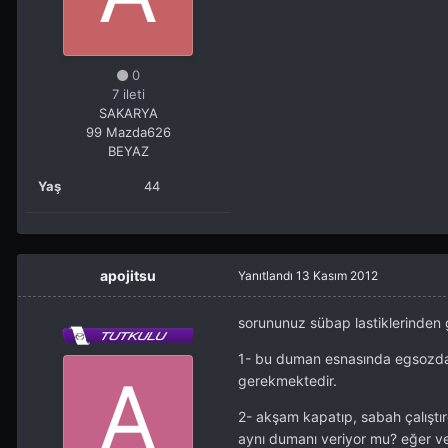
0
7 ileti
SAKARYA
99 Mazda626
BEYAZ
Yaş
44
apojitsu
Yanıtlandı
13 Kasım 2012
sorununuz sübap lastiklerinden g
1- bu duman esnasında egsozdan
gerekmektedir.
2- akşam kapatıp, sabah çalıştı
aynı dumanı veriyor mu? eğer ve