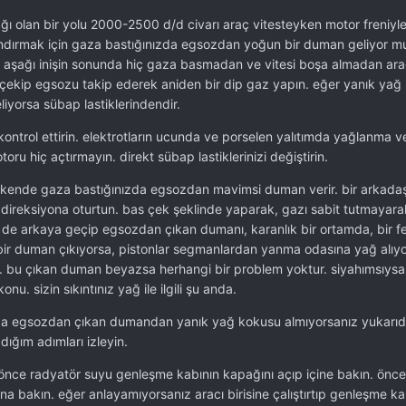
ğı olan bir yolu 2000-2500 d/d civarı araç vitesteyken motor freniyle 
andırmak için gaza bastığınızda egsozdan yoğun bir duman geliyor 
 aşağı inişin sonunda hiç gaza basmadan ve vitesi boşa almadan ara
ni çekip egsozu takip ederek aniden bir dip gaz yapın. eğer yanık yağ
liyorsa sübap lastiklerindendir.
p kontrol ettirin. elektrotların ucunda ve porselen yalıtımda yağlanma
ru hiç açtırmayın. direkt sübap lastiklerinizi değiştirin.
kende gaza bastığınızda egsozdan mavimsi duman verir. bir arkadaş
 direksiyona oturtun. bas çek şeklinde yaparak, gazı sabit tutmayar
z de arkaya geçip egsozdan çıkan dumanı, karanlık bir ortamda, bir f
 bir duman çıkıyorsa, pistonlar segmanlardan yanma odasına yağ alıyo
. bu çıkan duman beyazsa herhangi bir problem yoktur. siyahımsıysa
nu. sizin sıkıntınız yağ ile ilgili şu anda.
nızda egsozdan çıkan dumandan yanık yağ kokusu almıyorsanız yukarı
ığım adımları izleyin.
önce radyatör suyu genleşme kabının kapağını açıp içine bakın. öncel
 bakın. eğer anlayamıyorsanız aracı birisine çalıştırtıp genleşme ka