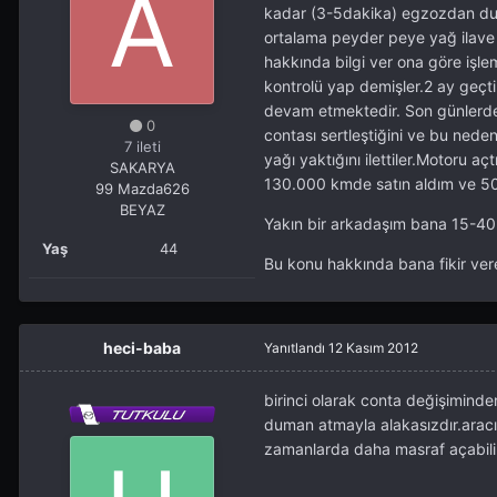
kadar (3-5dakika) egzozdan du
ortalama peyder peye yağ ilave
hakkında bilgi ver ona göre işl
kontrolü yap demişler.2 ay geçti
devam etmektedir. Son günlerde 2
0
contası sertleştiğini ve bu nede
7 ileti
yağı yaktığını ilettiler.Motoru a
SAKARYA
130.000 kmde satın aldım ve 50.0
99 Mazda626
BEYAZ
Yakın bir arkadaşım bana 15-40 y
Yaş
44
Bu konu hakkında bana fikir ver
heci-baba
Yanıtlandı
12 Kasım 2012
birinci olarak conta değişimin
duman atmayla alakasızdır.aracı
zamanlarda daha masraf açabili