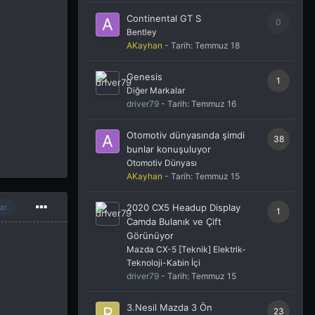
Continental GT S
0
Bentley
AKayhan
- Tarih:
Temmuz 18
Genesis
1
Diğer Markalar
driver79
- Tarih:
Temmuz 16
Otomotiv dünyasında şimdi
38
bunlar konuşuluyor
Otomotiv Dünyası
AKayhan
- Tarih:
Temmuz 15
2020 CX5 Headup Display
ar
1
Camda Bulanık ve Çift
Görünüyor
Mazda CX-5 [Teknik] Elektrik-
Teknoloji-Kabin İçi
driver79
- Tarih:
Temmuz 15
3.Nesil Mazda 3 Ön
23