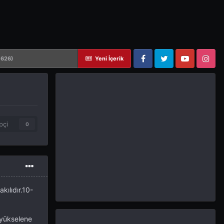
 626)
Yeni İçerik
Facebook
Twitter
YouTube
Instagram
pçi
0
ılıdır.10-
 yükselene