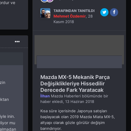
ordur ve
TARAFINDAN TANITILDI
Mehmet Özdemir
,
28
Kasım 2018
Mazda MX-5 Mekanik Parça
zin
Değişiklikleriye Hissedilir
Derecede Fark Yaratacak
İlhan
Mazda Haberleri
bölümünde bir
ıktan
haber ekledi,
13 Haziran 2018
Kısa süre içerisinde Japonya satışları
le inin.
başlayacak olan 2019 Mazda Miata MX-5,
liyor mu
altyapı olarak gözle görülür değişim
barındırıyor.
 almadan