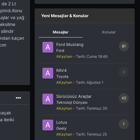
 de 2 Lt
ptırdı.Konu
Yeni Mesajlar & Konular
uşlar ve yağ
 eksilme
ilindir
Mesajlar
Konular
sından kaçan
Ford Mustang
acım
81
Ford
AKayhan
- Tarih:
Cuma 18:46
RAV4
0
Toyota
AKayhan
- Tarih:
Ağustos 1
Sürücüsüz Araçlar
42
Teknoloji Dünyası
AKayhan
- Tarih:
Temmuz 30
 kaçak
ileriki
Lotus
1
Geely
AKayhan
- Tarih:
Temmuz 25