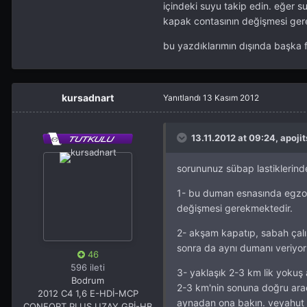
içindeki suyu takip edin. eğer 
kapak contasının değişmesi ger
bu yazdıklarımın dışında başka 
kursadnart
Yanıtlandı
13 Kasım 2012
13.11.2012 at 09:24, apojit
sorununuz sübap lastiklerinde
1- bu duman esnasında egzozd
değişmesi gerekmektedir.
2- akşam kapatıp, sabah çalı
sonra da aynı dumanı veriyor
46
596 ileti
3- yaklaşık 2-3 km lik yokuş 
Bodrum
2-3 km'nin sonuna doğru ara
2012 C4 1,6 E-HDİ-MCP
aynadan ona bakın. veyahut 
CONFORT PLUS UZAY GRİ-HB