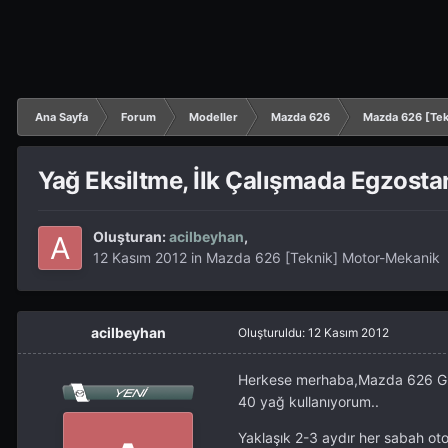
Ana Sayfa
Forum
Modeller
Mazda 626
Mazda 626 [Tek
Yağ Eksiltme, İlk Çalışmada Egzost
Oluşturan:
acilbeyhan
,
12 Kasım 2012
in
Mazda 626 [Teknik] Motor-Mekanik
acilbeyhan
Oluşturuldu:
12 Kasım 2012
Herkese merhaba,Mazda 626 GLX 
40 yağ kullanıyorum..
Yaklaşık 2-3 aydır her sabah ot