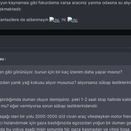
suyun kaynaması gibi fokurdama varsa aracınız yanma odasına su alıy
ekmektedir.
fantazilere de aldanmayın
:hi:
su :
n gibi görünüyor. bunun için bir kaç izlenim daha yapar mısınız?
an yanık yağ kokusu alıyor musunuz? alıyorsanız sübap lastiklerini
ştırdığımda duman oluyor demişsiniz. peki 1-2 saat stop halinde kald
 mu? eğer vermiyorsa sorun sübap lastiklerindendir.
aşağı olan bir yolu 2000-2500 d/d civarı araç vitesteyken motor freniy
cı hızlandırmak için gaza bastığınızda egzozdan yoğun bir duman ge
da bu yokuş aşağı inişin sonunda hiç gaza basmadan ve vitesi boşa