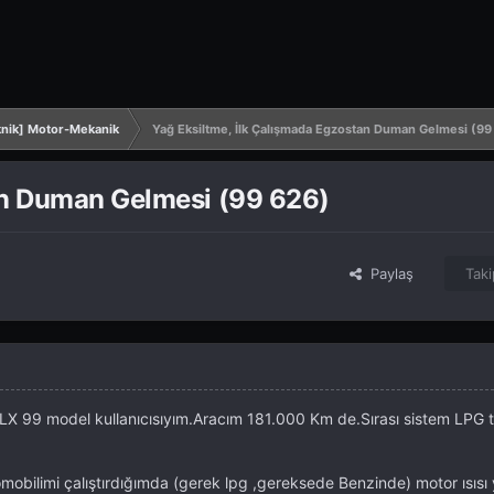
nik] Motor-Mekanik
Yağ Eksiltme, İlk Çalışmada Egzostan Duman Gelmesi (99
an Duman Gelmesi (99 626)
Paylaş
Taki
99 model kullanıcısıyım.Aracım 181.000 Km de.Sırası sistem LPG tak
omobilimi çalıştırdığımda (gerek lpg ,gereksede Benzinde) motor ısısı