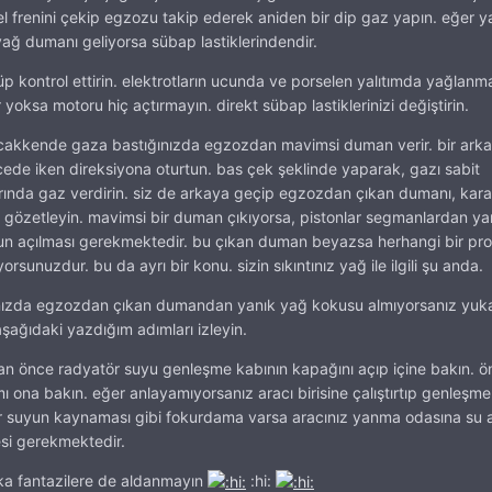
el frenini çekip egzozu takip ederek aniden bir dip gaz yapın. eğer y
yağ dumanı geliyorsa sübap lastiklerindendir.
öküp kontrol ettirin. elektrotların ucunda ve porselen yalıtımda yağlan
yoksa motoru hiç açtırmayın. direkt sübap lastiklerinizi değiştirin.
cakkende gaza bastığınızda egzozdan mavimsi duman verir. bir arka
cede iken direksiyona oturtun. bas çek şeklinde yaparak, gazı sabit
nda gaz verdirin. siz de arkaya geçip egzozdan çıkan dumanı, karan
la gözetleyin. mavimsi bir duman çıkıyorsa, pistonlar segmanlardan y
run açılması gerekmektedir. bu çıkan duman beyazsa herhangi bir pr
rsunuzdur. bu da ayrı bir konu. sizin sıkıntınız yağ ile ilgili şu anda.
ığınızda egzozdan çıkan dumandan yanık yağ kokusu almıyorsanız yuk
şağıdaki yazdığım adımları izleyin.
an önce radyatör suyu genleşme kabının kapağını açıp içine bakın. ön
 ona bakın. eğer anlayamıyorsanız aracı birisine çalıştırtıp genleşme
er suyun kaynaması gibi fokurdama varsa aracınız yanma odasına su a
si gerekmektedir.
ka fantazilere de aldanmayın
:hi: