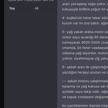
aracı yavaşlatıp sağa çekin. 
Yaş
48
kokusuyla birlikte yoğun bir 
4- bujilerinizi teker teker s
kurum var mı ona bakın. eğer 
5- yağ yakan araba motor sı
motor suyu sıcaklığı 90 dere
tutmayarak 4000-5000 civarı
ortamda, bir fener vasıtasıy
odasına yağ alıyordur. moto
yoktur. siyahımsıysa çiğ yakıyo
6- sabah aracı ilk çalıştırd
yazdığım herşeyi unutun ve a
--- sabah motoru çalıştırmad
kararma ve yağ kokusu var mı
içindeki suyu takip edin. eğ
ve kapak contasının değişme
bu yazdıklarımın dışında baş