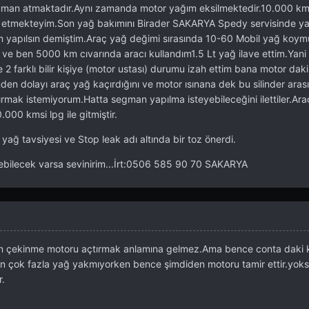
man atmaktadır.Aynı zamanda motor yağım eksilmektedir.10.000 km
 etmekteyim.Son yağ bakımını Birader SAKARYA Spedy servisinde ya
em yapılsın demiştim.Araç yağ değimi sırasında 10-60 Mobil yağ koym
 ve ben 5000 km cıvarında aracı kullandım1.5 Lt yağ ilave ettim.Yani
 farklı bilir kişiye (motor ustası) durumu izah ettim bana motor daki s
nden dolayı araç yağ kaçırdığını ve motor ısınana dek bu silinder ara
çtırmak istemiyorum.Hatta segman yapılma isteyebileceğini ilettiler.Ar
00 kmsi lpg ile gitmiştir.
ağ tavsiyesi ve Stop leak adı altında bir toz önerdi.
ebilecek varsa sevinirim...İrt:0506 585 90 70 SAKARYA
den çekinme motoru açtırmak anlamına gelmez.Ama bence conta daki
n çok fazla yağ yakmıyorken bence şimdiden motoru tamir ettir.yoksa 
r.