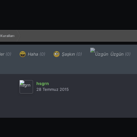
Kuralları
ler
(0)
Haha
(0)
Şaşkın
(0)
Üzgün
(0)
hsgrn
28 Temmuz 2015