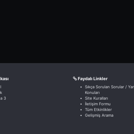
nkası
Faydalı Linkler
l
Sıkça Sorulan Sorular / Ya
ik
Konuları
a 3
Site Kuralları
İletişim Formu
Tüm Etkinlikler
Gelişmiş Arama