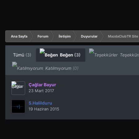
Ana Sayfa
Forum
İletişim
Duyurular
MazdaClubTR Site 
Tümü
(3)
Beğen
(3)
Teşekkür
Katılmıyorum
(0)
Çağlar Bayur
23 Mart 2017
S.Halilduru
19 Haziran 2015