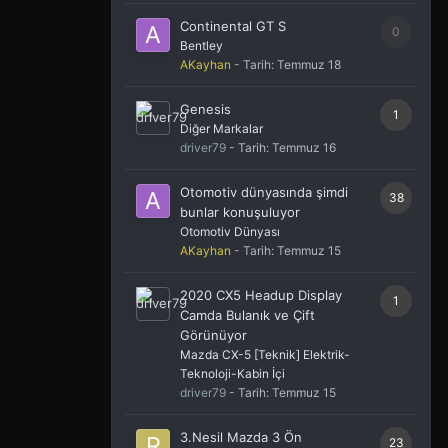
Continental GT S
0
Bentley
AKayhan
- Tarih:
Temmuz 18
Genesis
1
Diğer Markalar
driver79
- Tarih:
Temmuz 16
Otomotiv dünyasında şimdi
38
bunlar konuşuluyor
Otomotiv Dünyası
AKayhan
- Tarih:
Temmuz 15
2020 CX5 Headup Display
1
Camda Bulanık ve Çift
Görünüyor
Mazda CX-5 [Teknik] Elektrik-
Teknoloji-Kabin İçi
driver79
- Tarih:
Temmuz 15
3.Nesil Mazda 3 Ön
23