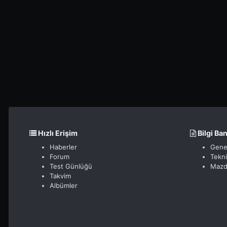
Hızlı Erişim
Bilgi Ba
Haberler
Gene
Forum
Tekn
Test Günlüğü
Mazd
Takvim
Albümler