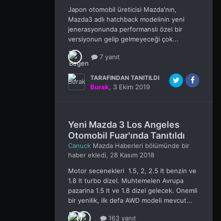
Japon otomobil üreticisi Mazda'nın,
Mazda3 adlı hatchback modelinin yeni
jenerasyonunda performanslı özel bir
versiyonun gelip gelmeyeceği çok...
7 yanıt
TARAFINDAN TANITILDI
Burak
,
3 Ekim 2019
Yeni Mazda 3 Los Angeles
Otomobil Fuar'ında Tanıtıldı
Canuck
Mazda Haberleri
bölümünde bir
haber ekledi,
28 Kasım 2018
Motor secenekleri 1.5, 2, 2.5 lt benzin ve
1.8 lt turbo dizel. Muhtemelen Avrupa
pazarina 1.5 lt ve 1.8 dizel gelecek. Onemli
bir yenilik, ilk defa AWD modeli mevcut...
163 yanıt