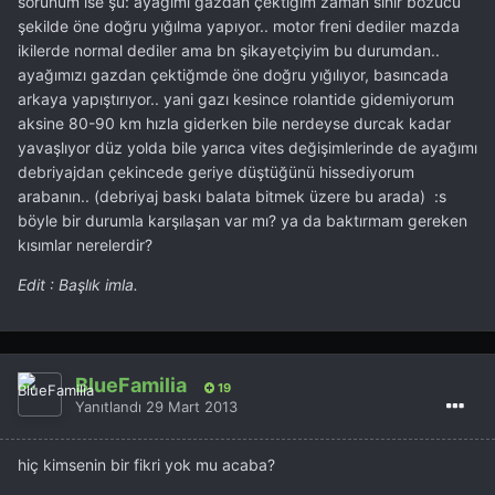
sorunum ise şu: ayağımı gazdan çektiğim zaman sinir bozucu
şekilde öne doğru yığılma yapıyor.. motor freni dediler mazda
ikilerde normal dediler ama bn şikayetçiyim bu durumdan..
ayağımızı gazdan çektiğmde öne doğru yığılıyor, basıncada
arkaya yapıştırıyor.. yani gazı kesince rolantide gidemiyorum
aksine 80-90 km hızla giderken bile nerdeyse durcak kadar
yavaşlıyor düz yolda bile yarıca vites değişimlerinde de ayağımı
debriyajdan çekincede geriye düştüğünü hissediyorum
arabanın.. (debriyaj baskı balata bitmek üzere bu arada) :s
böyle bir durumla karşılaşan var mı? ya da baktırmam gereken
kısımlar nerelerdir?
Edit : Başlık imla.
BlueFamilia
19
Yanıtlandı
29 Mart 2013
hiç kimsenin bir fikri yok mu acaba?