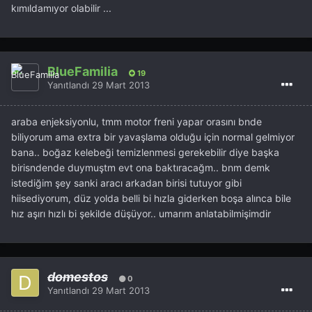
kımıldamıyor olabilir ...
BlueFamilia
19
Yanıtlandı
29 Mart 2013
araba enjeksiyonlu, tmm motor freni yapar orasını bnde
biliyorum ama extra bir yavaşlama olduğu için normal gelmiyor
bana.. boğaz kelebeği temizlenmesi gerekebilir diye başka
birisndende duymuştm evt ona baktıracağm.. bnm demk
istediğim şey sanki aracı arkadan birisi tutuyor gibi
hiisediyorum, düz yolda belli bi hızla giderken boşa alınca bile
hız aşırı hızlı bi şekilde düşüyor.. umarım anlatabilmişimdir
domestos
0
Yanıtlandı
29 Mart 2013