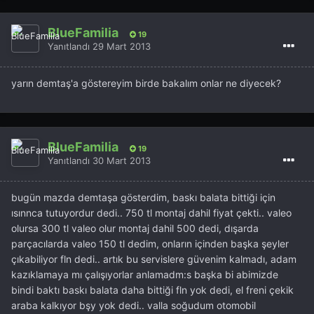
BlueFamilia
19
Yanıtlandı
29 Mart 2013
yarın demtaş'a göstereyim birde bakalım onlar ne diyecek?
BlueFamilia
19
Yanıtlandı
30 Mart 2013
bugün mazda demtaşa gösterdim, baskı balata bittiği için
ısınnca tutuyordur dedi.. 750 tl montaj dahil fiyat çekti.. valeo
olursa 300 tl valeo olur montaj dahil 500 dedi, dışarda
parçacılarda valeo 150 tl dedim, onların içinden başka şeyler
çıkabiliyor fln dedi.. artık bu servislere güvenim kalmadı, adam
kazıklamaya mı çalışıyorlar anlamadm:s başka bi abimizde
bindi baktı baskı balata daha bittiği fln yok dedi, el freni çekik
araba kalkıyor bşy yok dedi.. valla soğudum otomobil