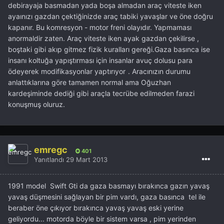
debirayaja basmadan yada boşa almadan araç viteste iken
ayaınızı gazdan çektiğinizde araç tabiki yavaşlar ve öne doğru
kapanır. Bu komresyon - motor freni olayıdır. Yapmaması
anormaldir zaten. Araç viteste iken ayak gazdan çekilirse ,
boştaki gibi akıp gitmez fizik kuralları gereği.Gaza basınca ise
insanı koltuğa yapıştırması için insanlar avuç dolusu para
ödeyerek modifikasyonlar yaptırıyor
. Aracınızın durumu
anlattıklarına göre tamamen normal ama Oğuzhan
kardeşiminde dediği gibi araçla tecrübe edilmeden farazi
konuşmuş oluruz.
emregc
401
Yanıtlandı
29 Mart 2013
1991 model Swift Gti da gaza basmayı bırakınca gazın yavaş
yavaş düşmesini sağlayan bir pim vardı, gaza basınca tel ile
beraber öne çıkıyor bırakınca yavaş yavaş eski yerine
geliyordu... motorda böyle bir sistem varsa , pim yerinden