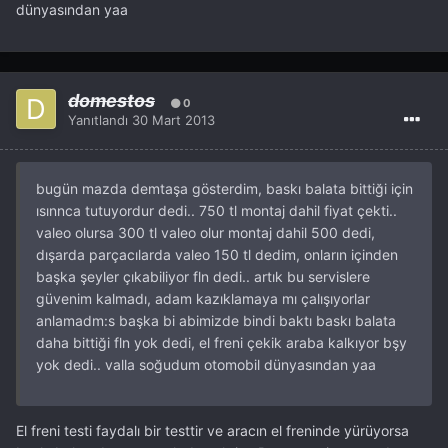
dünyasından yaa
domestos
0
Yanıtlandı
30 Mart 2013
bugün mazda demtaşa gösterdim, baskı balata bittiği için
ısınnca tutuyordur dedi.. 750 tl montaj dahil fiyat çekti..
valeo olursa 300 tl valeo olur montaj dahil 500 dedi,
dışarda parçacılarda valeo 150 tl dedim, onların içinden
başka şeyler çıkabiliyor fln dedi.. artık bu servislere
güvenim kalmadı, adam kazıklamaya mı çalışıyorlar
anlamadm:s başka bi abimizde bindi baktı baskı balata
daha bittiği fln yok dedi, el freni çekik araba kalkıyor bşy
yok dedi.. valla soğudum otomobil dünyasından yaa
El freni testi faydalı bir testtir ve aracın el freninde yürüyorsa