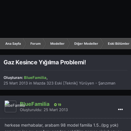
Ana Sayfa
Forum
Modeller
Diğer Modeller
Eski Bölümler
Gaz Kesince Yığılma Problemi!
Oluşturan:
BlueFamilia
,
25 Mart 2013
in
Mazda 323 Eski [Teknik] Yürüyen - Şanzıman
BlueFamilia
19
Oluşturuldu:
25 Mart 2013
herkese merhabalar, arabam 98 model familia 1.5..(lpg yok)