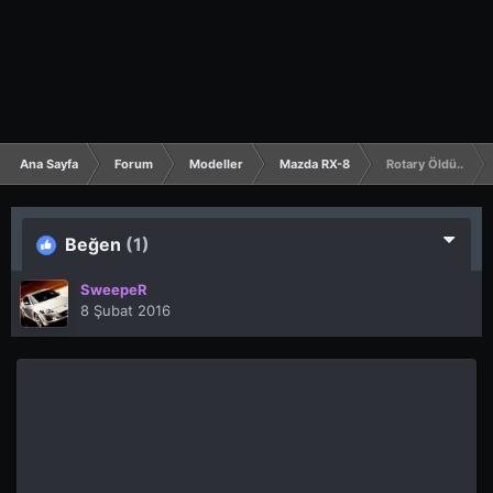
Ana Sayfa
Forum
Modeller
Mazda RX-8
Rotary Öldü..
Beğen
(1)
SweepeR
8 Şubat 2016