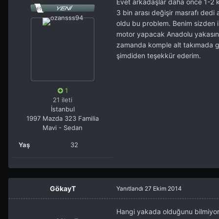
Evet arkadaşlar daha önce 1-2 k
3 bin arası değişir masrafı ded
oldu bu problem. Benim sizden 
motor yapacak Anadolu yakasında
zamanda komple alt takımada gi
şimdiden teşekkür ederim.
1
21 ileti
İstanbul
1997 Mazda 323 Familia
Mavi - Sedan
Yaş
32
GökayT
Yanıtlandı
27 Ekim 2014
Hangi yakada olduğunu bilmiyor