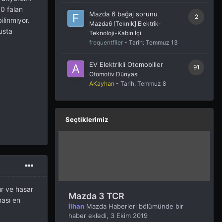
00 falan
Mazda 6 bağaj sorunu
2
ilinmiyor.
Mazda6 [Teknik] Elektrik-
usta
Teknoloji-Kabin İçi
frequentflier
- Tarih:
Temmuz 13
EV Elektrikli Otomobiller
91
Otomotiv Dünyası
AKayhan
- Tarih:
Temmuz 8
Seçtiklerimiz
ır ve hasar
Mazda 3 TCR
ması en
İlhan
Mazda Haberleri
bölümünde bir
haber ekledi,
3 Ekim 2019