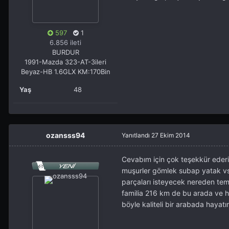
597
1
6.856 ileti
BURDUR
1991-Mazda 323-AT-3ileri
Beyaz-HB 1.6GLX KM:170Bin
Yaş
48
ozansss94
Yanıtlandı
27 Ekim 2014
Cevabım için çok teşekkür ederim
muşurler gömlek subap yatak v
parçaları isteyecek nereden tem
familia 216 km de bu arada ve h
böyle kaliteli bir arabada hay