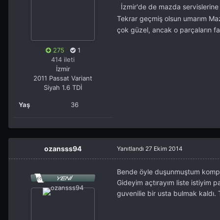
İzmir'de de mazda servislerine 
Tekrar geçmiş olsun umarım Mazd
çok güzel, ancak o parçaların fa
275
1
414 ileti
İzmir
2011 Passat Variant
Siyah 1.6 TDİ
Yaş
36
ozansss94
Yanıtlandı
27 Ekim 2014
Bende öyle duşunmuştum komple 
Gideyim açtırayım liste istiyim 
guvenilie bir usta bulmak kaldı.