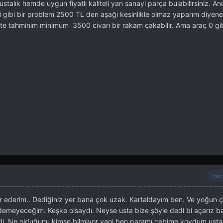
ustalık hemde uygun fiyatlı kaliteli yan sanayi parça bulabilirsiniz. A
ki gibi bir problem 2500 TL den aşağı kesinlikle olmaz yaparım diyene
likte tahminim minimum 3500 civarı bir rakam çakabilir. Ama araç 0 gibi
Yaz
ür ederim.. Dediğiniz yer bana çok uzak. Kartaldayım ben. Ve yoğun ç
meyeceğim. Keşke olsaydı. Neyse usta bize şöyle dedi bi açarız b
di. Ne olduğunu kimse bilmiyor yani ben paramı cebime koydum usta