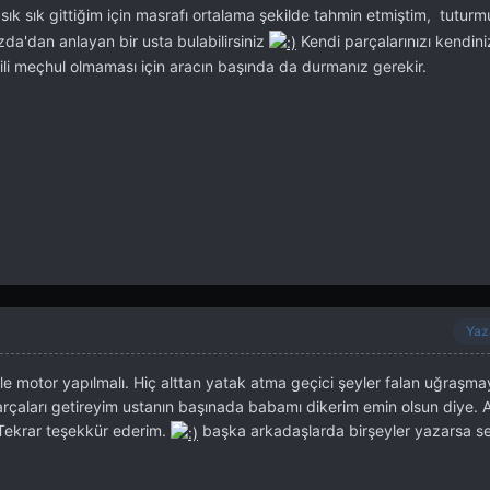
sık sık gittiğim için masrafı ortalama şekilde tahmin etmiştim, tut
a'dan anlayan bir usta bulabilirsiniz
Kendi parçalarınızı kendiniz
ili meçhul olmaması için aracın başında da durmanız gerekir.
Yaz
motor yapılmalı. Hiç alttan yatak atma geçici şeyler falan uğraşma
parçaları getireyim ustanın başınada babamı dikerim emin olsun diye. A
 Tekrar teşekkür ederim.
başka arkadaşlarda birşeyler yazarsa s