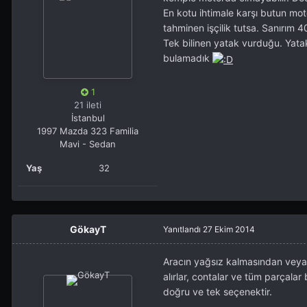
En kotu ihtimale karşı butun mot
tahminen işçilik tutsa. Sanırım 40
Tek bilinen yatak vurduğu. Yatak
bulamadık
1
21 ileti
İstanbul
1997 Mazda 323 Familia
Mavi - Sedan
Yaş
32
GökayT
Yanıtlandı
27 Ekim 2014
Aracın yağsız kalmasından veya 
alırlar, contalar ve tüm parçala
doğru ve tek seçenektir.