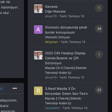
ncak ne
Genesis
 inanmayın .
1
Diğer Markalar
 olur .
driver79
- Tarih:
Temmuz 16
Otomotiv dünyasında şimdi
38
bunlar konuşuluyor
Otomotiv Dünyası
AKayhan
- Tarih:
Temmuz 15
2020 CX5 Headup Display
1
Camda Bulanık ve Çift
Görünüyor
Mazda CX-5 [Teknik] Elektrik-
Teknoloji-Kabin İçi
driver79
- Tarih:
Temmuz 15
3.Nesil Mazda 3 Ön
ar
23
Konsoldan Gelen Ses-Tıkırtı
Mazda 3 [Teknik] Elektrik-
alışıyorum.
Teknoloji-Kabin İçi
akarız
razumuhin
- Tarih:
Temmuz 14
 arıyorum.