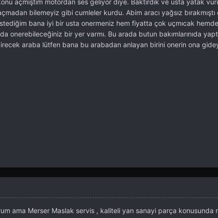
onu açmıştım motordan ses geliyor diye. Baktırdık ve usta yatak vur
i açmadan bilemeyiz gibi cumleler kurdu. Abim aracı yağsız bırakmışt
istediğim bana iyi bir usta onermeniz hem fiyatta çok uçmıcak hemd
 onerebileceğiniz bir yer varmı. Bu arada butun bakımlarınıda yapt
recek araba lütfen bana bu arabadan anlayan birini onerin ona gide
um ama Merser Maslak servis , kaliteli yan sanayi parça konusunda 