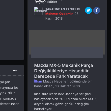
TARAFINDAN TANITILDI
Mehmet Özdemir
,
28
Kasım 2018
Mazda MX-5 Mekanik Parça
Değişiklikleriye Hissedilir
Derecede Fark Yaratacak
İlhan
Mazda Haberleri
bölümünde bir
çalışan
haber ekledi,
13 Haziran 2018
lmayınca bu
ınki sizin
Kısa süre içerisinde Japonya satışları
ten sonrada
başlayacak olan 2019 Mazda Miata MX-5,
itlemesinden
altyapı olarak gözle görülür değişim
barındırıyor.