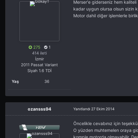
Merser'e giderseniz hem kaliteli 
kadar uygun olursa olsun sizin 
Motor dahil diğer işlemlerle bir
275
1
414 ileti
İzmir
2011 Passat Variant
Siyah 1.6 TDİ
Yaş
36
ozansss94
Yanıtlandı
27 Ekim 2014
Öncelikle cevabınız için teşekk
O yüzden muhtemelen oraya gide
komple motorda olmayabilir. De