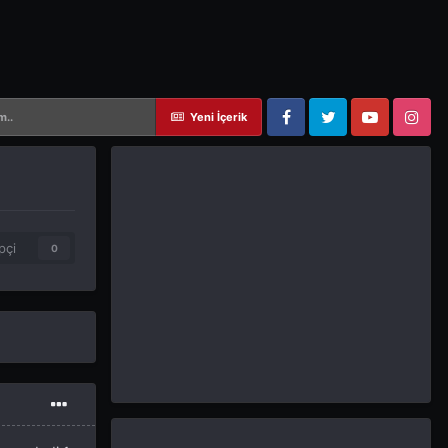
m..
Yeni İçerik
Facebook
Twitter
YouTube
Instagram
pçi
0