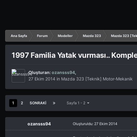
Ana Sayfa
Forum
Modeller
Mazda 323
Mazda 323 [Tek
1997 Familia Yatak vurması.. Komple
Oluşturan:
ozansss94
,
27 Ekim 2014
in
Mazda 323 [Teknik] Motor-Mekanik
1
2
SONRAKI
Sayfa 1 - 2
ozansss94
Oluşturuldu:
27 Ekim 2014