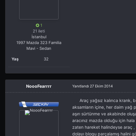
1
21 ileti
İstanbul
1997 Mazda 323 Familia
Mavi - Sedan
Yaş
32
NoooFearrrr
Yanıtlandı
27 Ekim 2014
Araç yağsız kalınca krank, biyer
aksamların içine, her daim yağ
aşırı sürtünme ve akabinde oluş
aracınız mazda olduğu için hala ç
zaten hareket halindeyse araç 
dolayı blogu parçalamış halini 