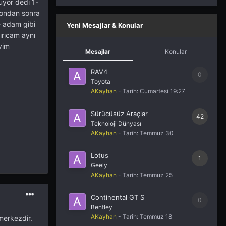
uyor dedi 1-
ı ondan sonra
e adam gibi
Yeni Mesajlar & Konular
ırıcam aynı
yim
Mesajlar
Konular
RAV4
0
Toyota
AKayhan
- Tarih:
Cumartesi 19:27
Sürücüsüz Araçlar
42
Teknoloji Dünyası
AKayhan
- Tarih:
Temmuz 30
Lotus
1
Geely
AKayhan
- Tarih:
Temmuz 25
Continental GT S
0
Bentley
AKayhan
- Tarih:
Temmuz 18
merkezdir.