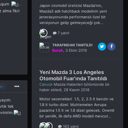
urmuşum
.
Japon otomobil üreticisi Mazda'nın,
 alma fikri
Mazda3 adlı hatchback modelinin yeni
jenerasyonunda performanslı özel bir
versiyonun gelip gelmeyeceği çok...
7 yanıt
TARAFINDAN TANITILDI
Burak
,
3 Ekim 2019
Yeni Mazda 3 Los Angeles
Otomobil Fuar'ında Tanıtıldı
Canuck
Mazda Haberleri
bölümünde bir
ar
haber ekledi,
28 Kasım 2018
Motor secenekleri 1.5, 2, 2.5 lt benzin ve
yayım.
1.8 lt turbo dizel. Muhtemelen Avrupa
rtık tek
pazarina 1.5 lt ve 1.8 dizel gelecek. Onemli
evinirim
bir yenilik, ilk defa AWD modeli mevcut...
163 yanıt