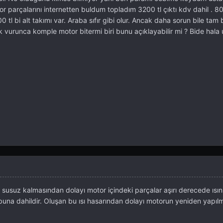
or parçalarını internetten buldum topladım 3200 tl çıktı kdv dahil . 8
0 tl bi alt takımı var. Araba sıfır gibi olur. Ancak daha sorun bile tam b
 vurunca komple motor bitermi biri bunu açıklayabilir mi ? Bide hala 
susuz kalmasından dolayı motor içindeki parçalar aşırı derecede ısın
r buna dahildir. Oluşan bu ısı hasarından dolayı motorun yeniden yapıl