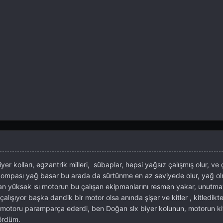
 kolları, egzantrik milleri, sübaplar, hepsi yağsız çalışmış olur, ve 
 pompası yağ basar bu arada da sürtünme en az seviyede olur, yağ o
an yüksek ısı motorun bu çalışan ekipmanlarını resmen yakar, unutmay
alışıyor başka dandik bir motor olsa anında şişer ve kitler , kitledik
, motoru paramparça ederdi, ben Doğan slx biyer kolunun, motorun k
gördüm.