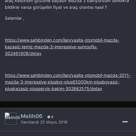
araç kestirdim gözüme bayadır Mazda 3 bakıyordum tanıdıkta
bildikte varsa görüşelim fiyat ve araç orantısı nasıl ?
Selamlar ,
https://www.sahibinden.com/ilan/vasita-otomobil-mazda-
kazasiz-temiz-mazda-3-impressive-sunrooflu-
302461908/detay
https://www.sahibinden.com/ilan/vasita-otomobil-mazda-2011-
mazda-3-impressive-pluslpg-plus65000km-plusboyasiz-
pluskazasiz-plusservis-bakim-302882575/detay
Melih06
0
Yanıtlandı
25 Mayıs 2016