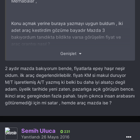
Merhabalar ,
Konu açmak yerine buraya yazmayı uygun buldum , iki
adet araç kestirdim gözüme bayadır Mazda 3
bakıyordum tanıdıkta bildikte varsa görüşelim fiyat ve
araç orantısı nasıl ?
Genişlet
Selamlar ,
2 aydır mazda bakıyorum bende, fiyatlarla epey haşır neşir
oldum. ilk araç degerlendirilebilir. fiyatı KM si makul duruyor
https://www.sahibinden.com/ilan/vasita-otomobil-mazda-
M/T işaretlemiş A/T yazmış ki belki bu daha iyi alsatçı degil
kazasiz-temiz-mazda-3-impressive-sunrooflu-
adam. üyelik tarihide yeni zaten. pazarlıga açık görüşün bence.
302461908/detay
ikinci araç gereginden fazla pahalı. tayin çıkınca insan arabasını
götüremediği için mi satar , hemde araç mazda ise ?
https://www.sahibinden.com/ilan/vasita-otomobil-mazda-
2011-mazda-3-impressive-pluslpg-plus65000km-
plusboyasiz-pluskazasiz-plusservis-bakim-
Semih Uluca
231
302882575/detay
Yanıtlandı
26 Mayıs 2016