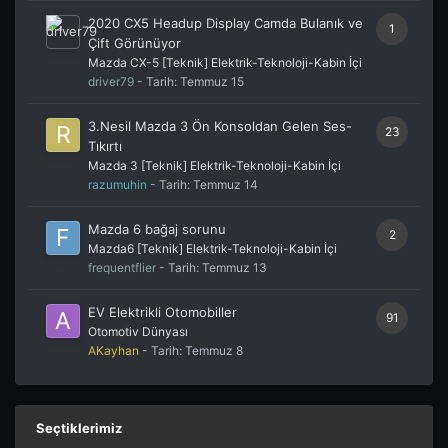
2020 CX5 Headup Display Camda Bulanık ve
1
Çift Görünüyor
Mazda CX-5 [Teknik] Elektrik-Teknoloji-Kabin İçi
driver79
- Tarih:
Temmuz 15
3.Nesil Mazda 3 Ön Konsoldan Gelen Ses-
23
Tıkırtı
Mazda 3 [Teknik] Elektrik-Teknoloji-Kabin İçi
razumuhin
- Tarih:
Temmuz 14
Mazda 6 bağaj sorunu
2
Mazda6 [Teknik] Elektrik-Teknoloji-Kabin İçi
frequentflier
- Tarih:
Temmuz 13
EV Elektrikli Otomobiller
91
Otomotiv Dünyası
AKayhan
- Tarih:
Temmuz 8
Seçtiklerimiz