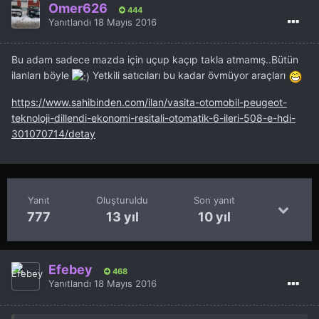
Ömer626
444
Yanıtlandı
18 Mayıs 2016
Bu adam sadece mazda için uçup kaçıp takla atmamış..Bütün
ilanları böyle
Yetkili satıcıları bu kadar övmüyor araçları
https://www.sahibinden.com/ilan/vasita-otomobil-peugeot-
teknoloji-dillendi-ekonomi-resitali-otomatik-6-ileri-508-e-hdi-
301070714/detay
Yanıt
Oluşturuldu
Son yanıt
777
13 yıl
10 yıl
Efebey
468
Yanıtlandı
18 Mayıs 2016