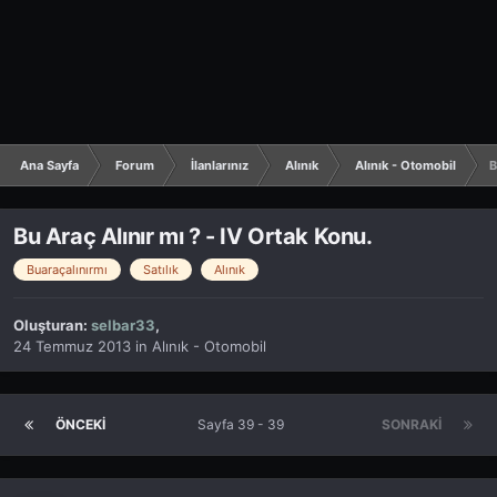
Ana Sayfa
Forum
İlanlarınız
Alınık
Alınık - Otomobil
B
Bu Araç Alınır mı ? - IV Ortak Konu.
Buaraçalınırmı
Satılık
Alınık
Oluşturan:
selbar33
,
24 Temmuz 2013
in
Alınık - Otomobil
ÖNCEKI
Sayfa 39 - 39
SONRAKI