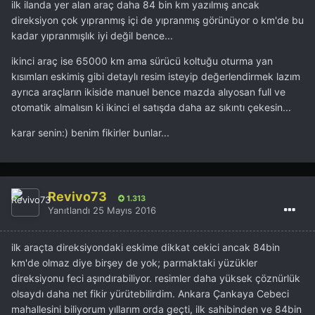
ilk ilanda yer alan araç daha 84 bin km yazılmış ancak
direksiyon çok yıpranmış içi de yıpranmış görünüyor o km'de bu
kadar yıpranmışlık iyi değil bence...
ikinci araç ise 65000 km ama sürücü koltuğu oturma yan
kısımları eskimiş gibi detaylı resim isteyip değerlendirmek lazım
ayrıca araçların ikiside manuel bence mazda alıyosan full ve
otomatik almalısın ki ikinci el satışda daha az sıkıntı çekesin...
karar senin:) benim fikirler bunlar...
Revivo73
1.313
Yanıtlandı
25 Mayıs 2016
ilk araçta direksiyondaki eskime dikkat cekici ancak 84bin
km'de olmaz diye birşey de yok; parmaktaki yüzükler
direksiyonu feci aşındırabiliyor. resimler daha yüksek çöznürlük
olsaydı daha net fikir yürütebilirdim. Ankara Çankaya Cebeci
mahallesini biliyorum yıllarım orda geçti, ilk sahibinden ve 84bin