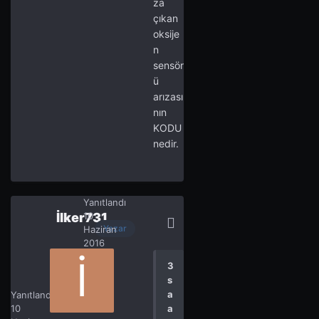
za
çıkan
oksije
n
sensör
ü
arızası
nın
KODU
nedir.
Yanıtlandı
İlker731
10
Yazar
Haziran
2016
3
s
İlker731
4
a
Yanıtlandı
10
a