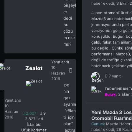
haber ekledi,
3 Ekim 
birşeyl
er
Japon otomobil üretic
dedi
Mazda3 adlı hatchback
bu
jenerasyonunda perfor
versiyonun gelip gel
çözü
konuşuldu. Bugün böyl
m olur
geldi, fakat tam anlam
mu?
bu değildi. Çünkü söy
performanslı Mazda3, b
değil de trafiğe çıkabil
Yanıtlandı
hatchback şeklindeydi
Zealot
10
Haziran
7 yanıt
2016
lpg
TARAFINDAN TA
nin
Burak
,
3 Ekim
Zealot
2.627
gaz
Yanıtlandı
ayarını
10
"rölan
Haziran
Yeni Mazda 3 Los
2.627
9
2016
ti için
Otomobil Fuar'ında
2.827 ileti
olan"
Canuck
Mazda Haberl
İstanbul
haber ekledi,
28 Kası
Ufuk Korkmaz
açtıra