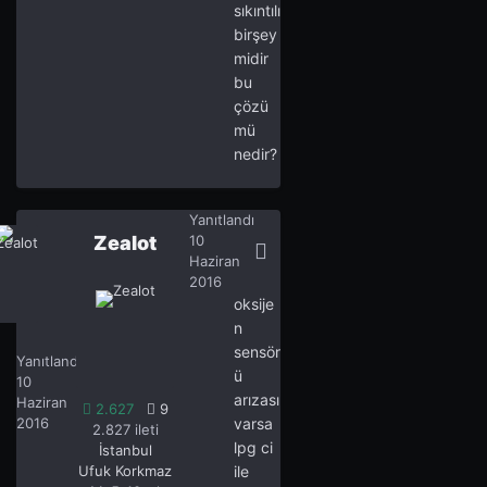
sıkıntılı
birşey
midir
bu
çözü
mü
nedir?
Yanıtlandı
Zealot
10
Haziran
2016
oksije
n
Zealot
2.627
sensör
Yanıtlandı
ü
10
arızası
Haziran
2.627
9
2016
varsa
2.827 ileti
lpg ci
İstanbul
Ufuk Korkmaz
ile