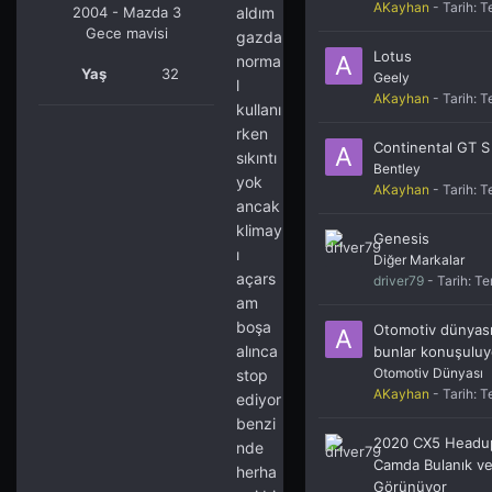
AKayhan
- Tarih:
T
2004 - Mazda 3
aldım
Gece mavisi
gazda
Lotus
norma
Yaş
32
Geely
l
AKayhan
- Tarih:
T
kullanı
rken
Continental GT S
sıkıntı
Bentley
yok
AKayhan
- Tarih:
T
ancak
klimay
Genesis
ı
Diğer Markalar
açars
driver79
- Tarih:
Te
am
boşa
Otomotiv dünyası
alınca
bunlar konuşuluy
Otomotiv Dünyası
stop
AKayhan
- Tarih:
T
ediyor
benzi
2020 CX5 Headup
nde
Camda Bulanık ve
herha
Görünüyor