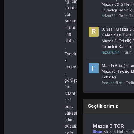
ngi bir
Mazda CX-5 [Teknik
sıkıntı
Teknoloji-Kabin İçi
yok
driver79
- Tarih:
Te
bunun
sebeb
3.Nesil Mazda 3
i ne
Gelen Ses-Tıkırtı
olabilir
Mazda 3 [Teknik] E
Teknoloji-Kabin İçi
.
razumuhin
- Tarih:
Tanıdı
k
Mazda 6 bağaj s
ustaml
Mazda6 [Teknik] El
a
Kabin İçi
görüşt
frequentflier
- Tari
üm
rölanti
sini
Seçtiklerimiz
biraz
yüksel
telim
Mazda 3 TCR
düzeli
İlhan
Mazda Haberleri
r gibi