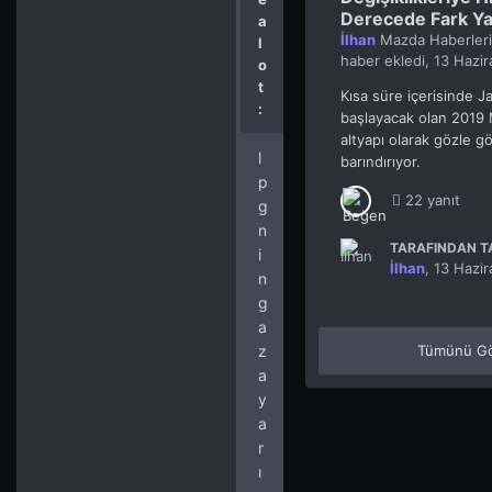
Derecede Fark Ya
a
İlhan
Mazda Haberleri
l
haber ekledi,
13 Hazir
o
t
Kısa süre içerisinde Ja
:
başlayacak olan 2019
altyapı olarak gözle g
l
barındırıyor.
p
22 yanıt
g
n
TARAFINDAN TA
i
İlhan
,
13 Hazir
n
g
a
z
Tümünü Gö
a
y
a
r
ı