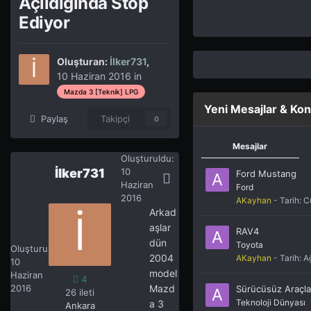
Açıldığında Stop
Ediyor
Oluşturan:
İlker731
,
10 Haziran 2016
in
Mazda 3 [Teknik] LPG
Yeni Mesajlar & Kon
Paylaş
Takipçi
0
Mesajlar
Oluşturuldu:
İlker731
10
Ford Mustang
Haziran
Ford
2016
AKayhan
- Tarih:
C
Arkad
aşlar
RAV4
İlker731
4
dün
Toyota
Oluşturuldu:
2004
AKayhan
- Tarih:
A
10
model
Haziran
4
2016
Mazd
Sürücüsüz Araçla
26 ileti
Teknoloji Dünyası
a 3
Ankara