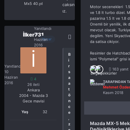
Mx5 40.yıl
caksın
Motor secenekleri 1.5,
ız.
ve 1.8 lt turbo dizel
pazarina 1.5 lt ve 1.8 
Onemli bir yenilik, il
Yanıtlandı
mevcut olacak. Turkiye
İlker731
10
degilim. Yeni Skyacti
Yazar
Haziran
da satisa cikiyor.
2016
Resimler de Hatchback
B
ismi "Polymetal" grisi 
i
İlker731
4
r
Yanıtlandı
163 yanıt
10
s
Haziran
a
4
TARAFINDAN TA
2016
a
26 ileti
Mehmet Özde
t
Ankara
Kasım 2018
ö
2004 - Mazda 3
n
Gece mavisi
c
Yaş
32
e
,
Mazda MX-5 Meka
z
Değişiklikleriye Hi
e