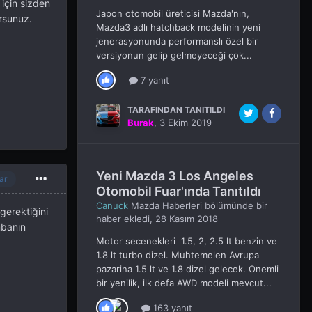
 için sizden
Japon otomobil üreticisi Mazda'nın,
ursunuz.
Mazda3 adlı hatchback modelinin yeni
jenerasyonunda performanslı özel bir
versiyonun gelip gelmeyeceği çok...
7 yanıt
TARAFINDAN TANITILDI
Burak
,
3 Ekim 2019
Yeni Mazda 3 Los Angeles
ar
Otomobil Fuar'ında Tanıtıldı
Canuck
Mazda Haberleri
bölümünde bir
gerektiğini
haber ekledi,
28 Kasım 2018
mbanın
Motor secenekleri 1.5, 2, 2.5 lt benzin ve
1.8 lt turbo dizel. Muhtemelen Avrupa
pazarina 1.5 lt ve 1.8 dizel gelecek. Onemli
bir yenilik, ilk defa AWD modeli mevcut...
163 yanıt