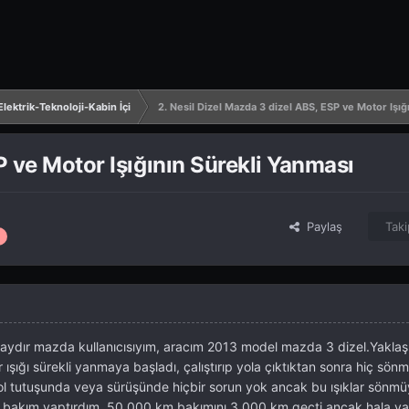
lektrik-Teknoloji-Kabin İçi
2. Nesil Dizel Mazda 3 dizel ABS, ESP ve Motor Işığ
P ve Motor Işığının Sürekli Yanması
Paylaş
Taki
aydır mazda kullanıcısıyım, aracım 2013 model mazda 3 dizel.Yaklaş
ışığı sürekli yanmaya başladı, çalıştırıp yola çıktıktan sonra hiç sön
yol tutuşunda veya sürüşünde hiçbir sorun yok ancak bu ışıklar sönm
 bakım yaptırdım, 50.000 km bakımını 3.000 km geçti ancak hala y