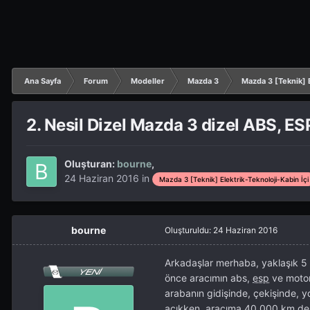
Ana Sayfa
Forum
Modeller
Mazda 3
Mazda 3 [Teknik] E
2. Nesil Dizel Mazda 3 dizel ABS, ES
Oluşturan:
bourne
,
24 Haziran 2016
in
Mazda 3 [Teknik] Elektrik-Teknoloji-Kabin İçi
bourne
Oluşturuldu:
24 Haziran 2016
Arkadaşlar merhaba, yaklaşık 5 
önce aracımın abs,
esp
ve motor 
arabanın gidişinde, çekişinde, 
açıkken, aracıma 40.000 km de