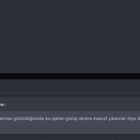
ne :
servise götürdüğümde bu ışıkları görüp ekstra masraf çıkarırlar diye 