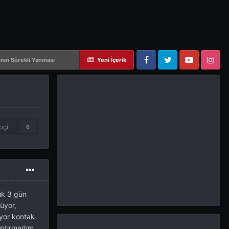
ının Sürekli Yanması
Yeni İçerik
Facebook
Twitter
YouTube
Instagram
pçi
0
ık 3 gün
müyor,
üyor kontak
aptırmadım