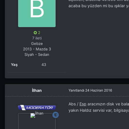
acaba bu yüzden mi bu ışıklar ya
2
7 ileti
Gebze
2013 - Mazda 3
Siyah - Sedan
Yaş
43
İlhan
Yanıtlandı
24 Haziran 2016
Abs /
Esp
aracınızın disk ve bala
yakın Haldız servisi var, bilgisay