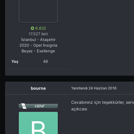
6.832
17.527 ileti
İstanbul - Ataşehir
2020 - Opel İnsignia
Beyaz - Exellenge
Yaş
49
bourne
Yanıtlandı
24 Haziran 2016
Cevabınınz için teşekkürler, ser
açıkcası