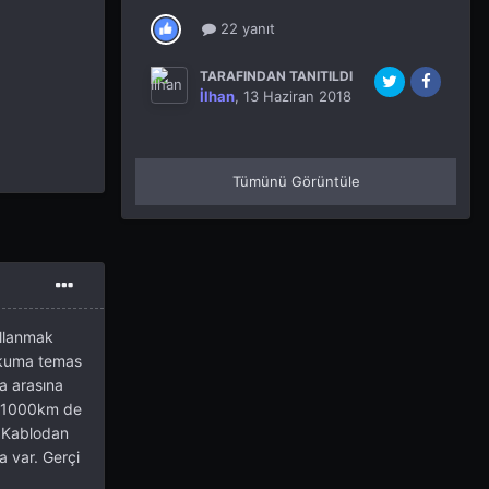
22 yanıt
TARAFINDAN TANITILDI
İlhan
,
13 Haziran 2018
Tümünü Görüntüle
ullanmak
e kuma temas
ta arasına
ki 1000km de
D Kablodan
a var. Gerçi