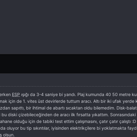
derken
ESP
ışığı da 3-4 saniye bi yandı. Plaj kumunda 40 50 metre k
 için de 1. vites üst devirlerde tuttum aracı. Altı bir iki ufak yerd
zdan sapıttı, bir ihtimal de abartı sıcaktan oldu bilemedim. Disk-bala
ki bu diski çizebileceğinden de aracı ilk fırsatta yıkattım. Sonrasında
ane olduğu için de tabiki test ettim çalışmasını, çatır çatır çalıştı :
da oluyor bu tip sıkıntılar, iyisinden elektrikçilere bi yoklatmakta fayd
iş olsun.