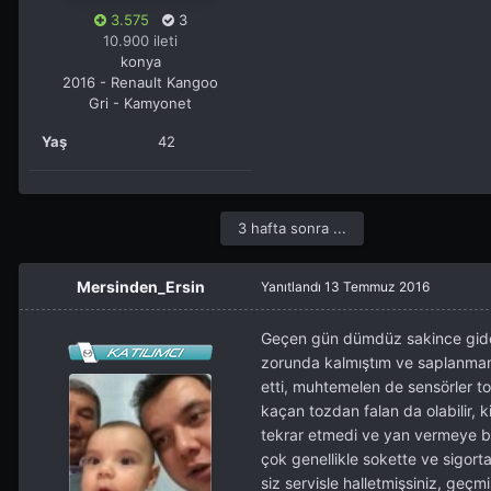
3.575
3
10.900 ileti
konya
2016 - Renault Kangoo
Gri - Kamyonet
Yaş
42
3 hafta sonra ...
Mersinden_Ersin
Yanıtlandı
13 Temmuz 2016
Geçen gün dümdüz sakince gi
zorunda kalmıştım ve saplanmamak
etti, muhtemelen de sensörler to
kaçan tozdan falan da olabilir, 
tekrar etmedi ve yan vermeye bah
çok genellikle sokette ve sigorta
siz servisle halletmişsiniz, geçm