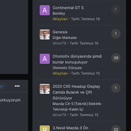
Continental GT S
0
Bentley
AKayhan
- Tarih:
Temmuz 18
Genesis
1
Diğer Markalar
driver79
- Tarih:
Temmuz 16
Otomotiv dünyasında şimdi
38
bunlar konuşuluyor
Otomotiv Dünyası
AKayhan
- Tarih:
Temmuz 15
2020 CX5 Headup Display
ar
1
Camda Bulanık ve Çift
Görünüyor
 korkuyorum
Mazda CX-5 [Teknik] Elektrik-
Teknoloji-Kabin İçi
driver79
- Tarih:
Temmuz 15
3.Nesil Mazda 3 Ön
23