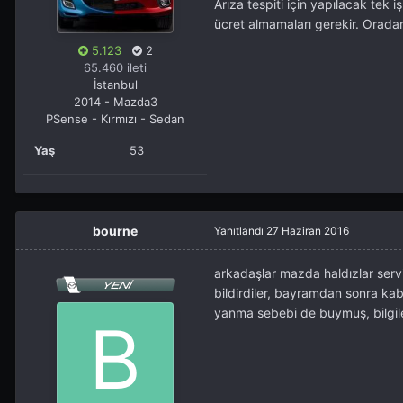
Arıza tespiti için yapılacak tek 
ücret almamaları gerekir. Orada
5.123
2
65.460 ileti
İstanbul
2014 - Mazda3
PSense - Kırmızı - Sedan
Yaş
53
bourne
Yanıtlandı
27 Haziran 2016
arkadaşlar mazda haldızlar serv
bildirdiler, bayramdan sonra kab
yanma sebebi de buymuş, bilgile