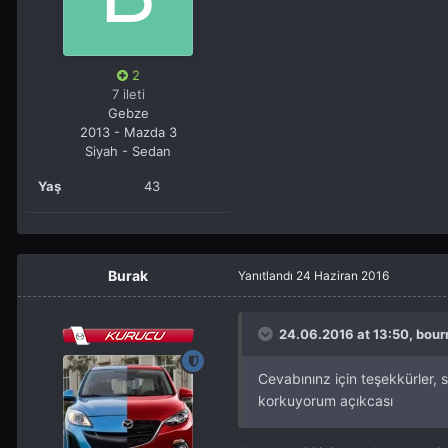
2
7 ileti
Gebze
2013 - Mazda 3
Siyah - Sedan
Yaş
43
Burak
Yanıtlandı
24 Haziran 2016
24.06.2016 at 13:50, bour
Cevabınınz için teşekkürler, 
korkuyorum açıkcası