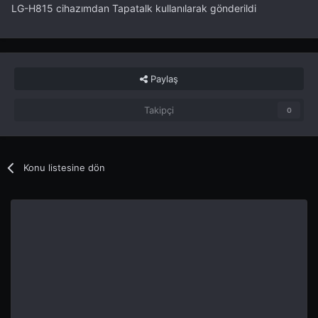
LG-H815 cihazımdan Tapatalk kullanılarak gönderildi
Paylaş
Takipçi
0
Konu listesine dön