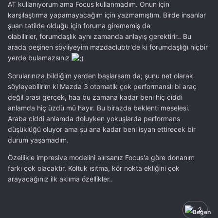
AT kullanıyorum ama Focus kullanmadım. Onun için
karşılaştırma yapamayacağım için yazmamıştım. Birde insanlar
şuan tatilde olduğu için foruma girememiş de
olabilirler, forumdaşlık aynı zamanda anlayış gerektirir.. Bu
arada peşinen söyliyeyim mazdaclubtr'de ki forumdaşlığı hiçbir
yerde bulamazsınız
Sorularınıza bildiğim yerden başlarsam da; şunu net olarak
söyleyebilirim ki Mazda 3 otomatik çok performanslı bi araç
değil orası gerçek, haa bu zamana kadar beni hiç ciddi
anlamda hiç üzdü mü hayır. Bu birazda beklenti meselesi.
Araba ciddi anlamda doluyken yokuşlarda performans
düşüklüğü oluyor ama şu ana kadar beni isyan ettirecek bir
durum yaşamadım.
Özellikle impresive modelini alırsanız Focus'a göre donanım
farkı çok olacaktır. Koltuk ısıtma, kör nokta ekliğini çok
arayacağınız ilk aklıma özellikler..
2