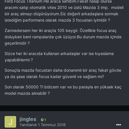
Ford Focus Titanium HB araca sahibim.Fakat nasip olursa
aracımı satıp otomatik vites 2010 ve üstü Mazda 3 imp. modeli
bir araç almayı düşünüyorum.Siz değerli arkadaşlara sormak
istediğim performans olarak mazda 3 focustan iyimidir ?
Zannedersem her iki araçta 105 beygir. Özellikle focus araç
doluyken beni rampalarda çok üzüyor.Bu durum mazda içinde
geçerlimidir ?
Sizce her iki aracıda kullanan arkadaşlar var ise kıyaslama
yapabilirlermi ?
Sonuçta mazda focustan daha donanımlı bir araç fakat gövde
ya da şase olarak focus kadar güvenli ve sağlam mı?
Son olarak 50000 Tl bütcem var ve bu parayla en yüksek kaç
model mazda alınabilir ?
jingles
1
Yanıtlandı
1 Temmuz 2016