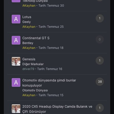
Teknoloji Dünyası
AKayhan
- Tarih:
Temmuz 30
Lotus
1
Geely
AKayhan
- Tarih:
Temmuz 25
Continental GT S
0
Bentley
AKayhan
- Tarih:
Temmuz 18
Genesis
1
Diğer Markalar
driver79
- Tarih:
Temmuz 16
Otomotiv dünyasında şimdi bunlar
38
konuşuluyor
Otomotiv Dünyası
AKayhan
- Tarih:
Temmuz 15
2020 CX5 Headup Display Camda Bulanık ve
1
Çift Görünüyor