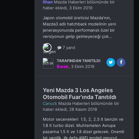
İlhan
Mazda Haberleri
bölümünde bir
haber ekledi,
3 Ekim 2019
Japon otomobil üreticisi Mazda'nın,
Mazda3 adlı hatchback modelinin yeni
jenerasyonunda performanslı özel bir
versiyonun gelip gelmeyeceği çok...
7 yanıt
TARAFINDAN TANITILDI
Burak
,
3 Ekim 2019
Yeni Mazda 3 Los Angeles
Otomobil Fuar'ında Tanıtıldı
Canuck
Mazda Haberleri
bölümünde bir
haber ekledi,
28 Kasım 2018
Motor secenekleri 1.5, 2, 2.5 lt benzin ve
1.8 lt turbo dizel. Muhtemelen Avrupa
pazarina 1.5 lt ve 1.8 dizel gelecek. Onemli
bir yenilik, ilk defa AWD modeli mevcut...