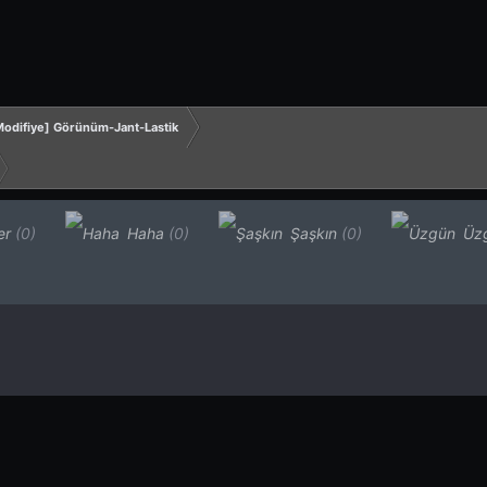
odifiye] Görünüm-Jant-Lastik
er
(0)
Haha
(0)
Şaşkın
(0)
Üz