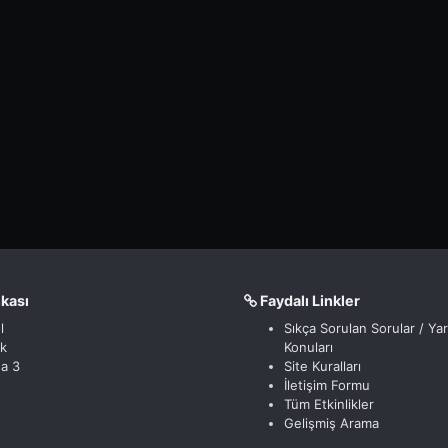
nkası
Faydalı Linkler
l
Sıkça Sorulan Sorular / Ya
ik
Konuları
a 3
Site Kuralları
İletişim Formu
Tüm Etkinlikler
Gelişmiş Arama