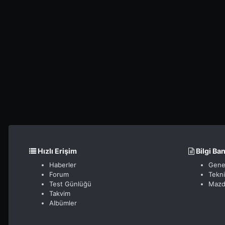
Hızlı Erişim
Bilgi Ba
Haberler
Gene
Forum
Tekn
Test Günlüğü
Mazd
Takvim
Albümler