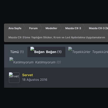
Ana Sayfa
Forum
Modeller
Mazda CX-3
Mazda CX-3 [M
Mazda CX-3'üme Yaptığım Sticker, Krom ve Led Aydınlatma Uygulamalarım
Tümü
(1)
Beğen
(1)
Teşekkürl
Katılmıyorum
(0)
Servet
18 Ağustos 2016