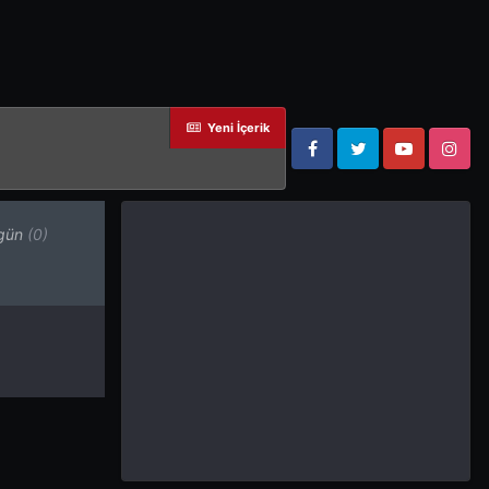
Yeni İçerik
Facebook
Twitter
YouTube
Instagram
gün
(0)