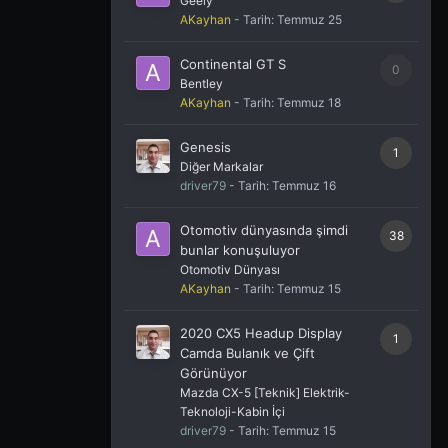
Geely
AKayhan
- Tarih:
Temmuz 25
Continental GT S
0
Bentley
AKayhan
- Tarih:
Temmuz 18
Genesis
1
Diğer Markalar
driver79
- Tarih:
Temmuz 16
Otomotiv dünyasında şimdi
38
bunlar konuşuluyor
Otomotiv Dünyası
AKayhan
- Tarih:
Temmuz 15
2020 CX5 Headup Display
1
Camda Bulanık ve Çift
Görünüyor
Mazda CX-5 [Teknik] Elektrik-
Teknoloji-Kabin İçi
driver79
- Tarih:
Temmuz 15