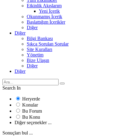
Tüm Etkinlikler
Etkinlik Akışlarım
Yeni İçerik
Okunmamış İçerik
Başlattığım İçerikler
Diğer
Diğer
Bilgi Bankası
Sıkça Sorulan Sorular
Site Kuralları
Yönetim
Bize Ulaşın
Diğer
Diğer
Search In
Heryerde
Konular
Bu Forum
Bu Konu
Diğer seçenekler ...
Sonuçları bul ...