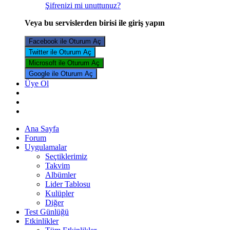
Şifrenizi mi unuttunuz?
Veya bu servislerden birisi ile giriş yapın
Facebook ile Oturum Aç
Twitter ile Oturum Aç
Microsoft ile Oturum Aç
Google ile Oturum Aç
Üye Ol
Ana Sayfa
Forum
Uygulamalar
Seçtiklerimiz
Takvim
Albümler
Lider Tablosu
Kulüpler
Diğer
Test Günlüğü
Etkinlikler