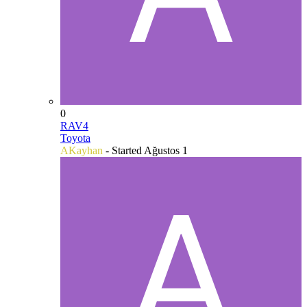
0
RAV4
Toyota
AKayhan
- Started
Ağustos 1