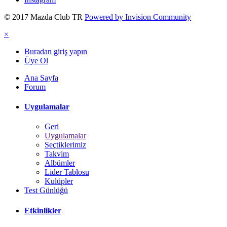
© 2017 Mazda Club TR
Powered by Invision Community
×
Buradan giriş yapın
Üye Ol
Ana Sayfa
Forum
Uygulamalar
Geri
Uygulamalar
Seçtiklerimiz
Takvim
Albümler
Lider Tablosu
Kulüpler
Test Günlüğü
Etkinlikler