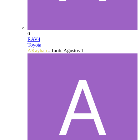
0
RAV4
Toyota
AKayhan
- Tarih:
Ağustos 1