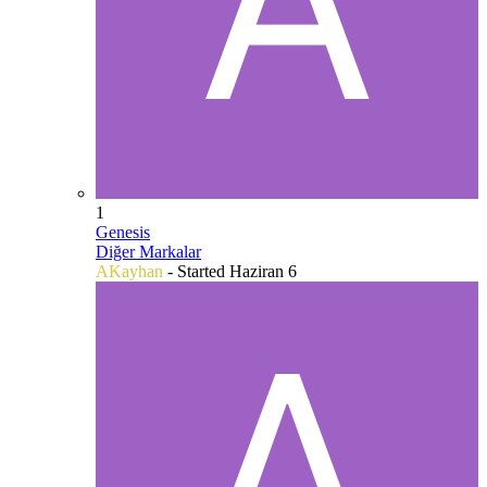
1
Genesis
Diğer Markalar
AKayhan
- Started
Haziran 6