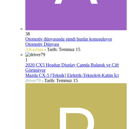
38
Otomotiv dünyasında şimdi bunlar konuşuluyor
Otomotiv Dünyası
AKayhan
- Tarih:
Temmuz 15
1
2020 CX5 Headup Display Camda Bulanık ve Çift
Görünüyor
Mazda CX-5 [Teknik] Elektrik-Teknoloji-Kabin İçi
driver79
- Tarih:
Temmuz 15