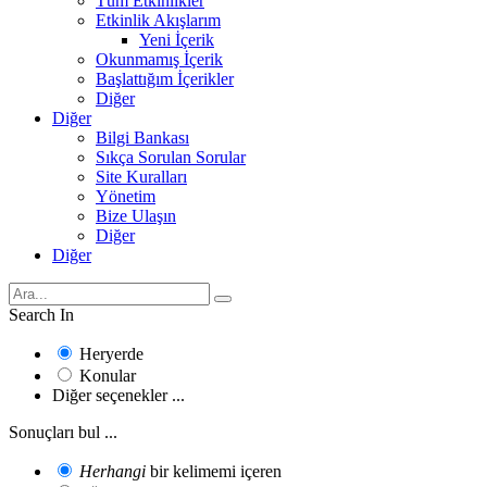
Tüm Etkinlikler
Etkinlik Akışlarım
Yeni İçerik
Okunmamış İçerik
Başlattığım İçerikler
Diğer
Diğer
Bilgi Bankası
Sıkça Sorulan Sorular
Site Kuralları
Yönetim
Bize Ulaşın
Diğer
Diğer
Search In
Heryerde
Konular
Diğer seçenekler ...
Sonuçları bul ...
Herhangi
bir kelimemi içeren