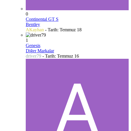
0
Continental GT S
Bentley
AKayhan
- Tarih:
Temmuz 18
1
Genesis
Diğer Markalar
driver79
- Tarih:
Temmuz 16