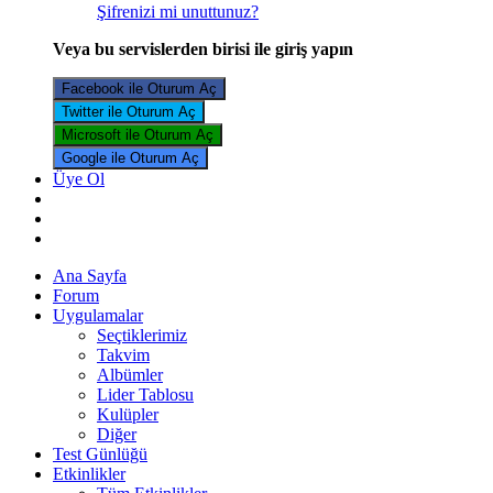
Şifrenizi mi unuttunuz?
Veya bu servislerden birisi ile giriş yapın
Facebook ile Oturum Aç
Twitter ile Oturum Aç
Microsoft ile Oturum Aç
Google ile Oturum Aç
Üye Ol
Ana Sayfa
Forum
Uygulamalar
Seçtiklerimiz
Takvim
Albümler
Lider Tablosu
Kulüpler
Diğer
Test Günlüğü
Etkinlikler