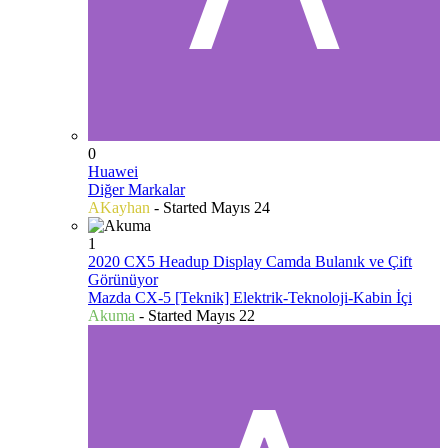
0
Huawei
Diğer Markalar
AKayhan
- Started
Mayıs 24
1
2020 CX5 Headup Display Camda Bulanık ve Çift
Görünüyor
Mazda CX-5 [Teknik] Elektrik-Teknoloji-Kabin İçi
Akuma
- Started
Mayıs 22