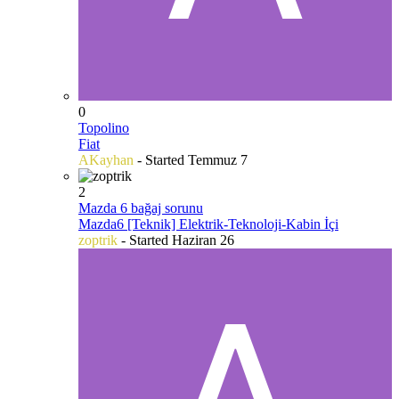
0
Topolino
Fiat
AKayhan
- Started
Temmuz 7
2
Mazda 6 bağaj sorunu
Mazda6 [Teknik] Elektrik-Teknoloji-Kabin İçi
zoptrik
- Started
Haziran 26