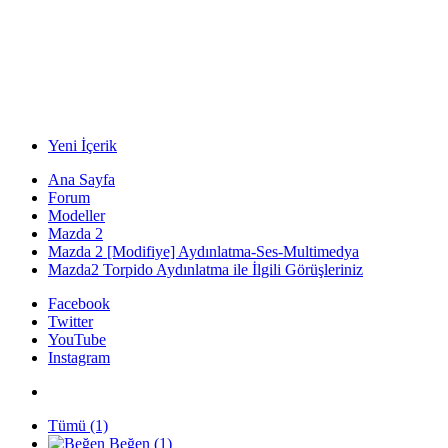
Yeni İçerik
Ana Sayfa
Forum
Modeller
Mazda 2
Mazda 2 [Modifiye] Aydınlatma-Ses-Multimedya
Mazda2 Torpido Aydınlatma ile İlgili Görüşleriniz
Facebook
Twitter
YouTube
Instagram
Tümü
(1)
Beğen
(1)