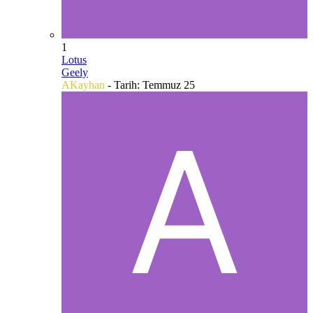
1
Lotus
Geely
AKayhan
- Tarih:
Temmuz 25