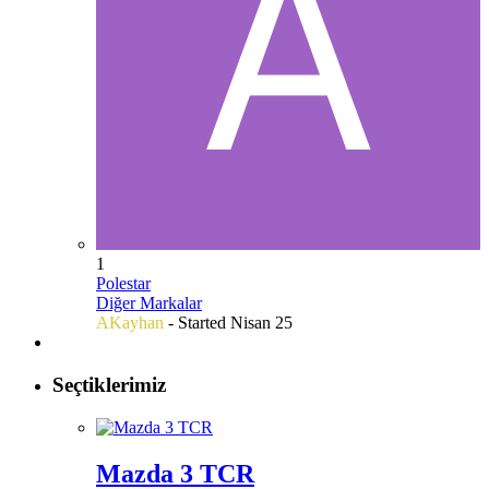
1
Polestar
Diğer Markalar
AKayhan
- Started
Nisan 25
Seçtiklerimiz
Mazda 3 TCR