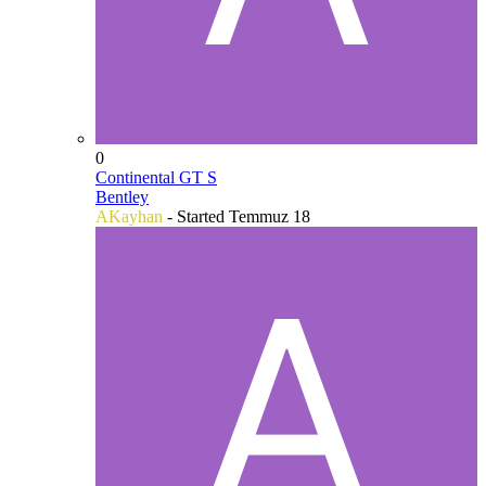
0
Continental GT S
Bentley
AKayhan
- Started
Temmuz 18