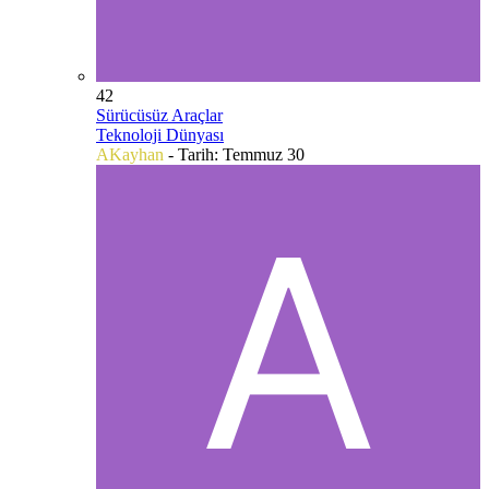
42
Sürücüsüz Araçlar
Teknoloji Dünyası
AKayhan
- Tarih:
Temmuz 30