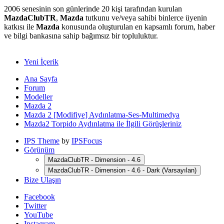
2006 senesinin son günlerinde 20 kişi tarafından kurulan
MazdaClubTR
,
Mazda
tutkunu ve/veya sahibi binlerce üyenin
katkısı ile
Mazda
konusunda oluşturulan en kapsamlı forum, haber
ve bilgi bankasına sahip bağımsız bir topluluktur.
Yeni İçerik
Ana Sayfa
Forum
Modeller
Mazda 2
Mazda 2 [Modifiye] Aydınlatma-Ses-Multimedya
Mazda2 Torpido Aydınlatma ile İlgili Görüşleriniz
IPS Theme
by
IPSFocus
Görünüm
MazdaClubTR - Dimension - 4.6
MazdaClubTR - Dimension - 4.6 - Dark (Varsayılan)
Bize Ulaşın
Facebook
Twitter
YouTube
Instagram