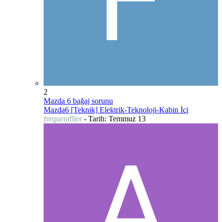
2
Mazda 6 bağaj sorunu
Mazda6 [Teknik] Elektrik-Teknoloji-Kabin İçi
frequentflier
- Tarih:
Temmuz 13