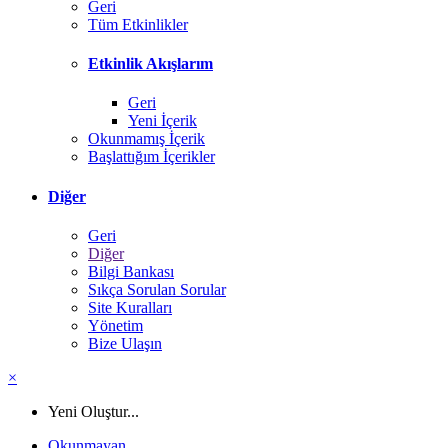
Geri
Tüm Etkinlikler
Etkinlik Akışlarım
Geri
Yeni İçerik
Okunmamış İçerik
Başlattığım İçerikler
Diğer
Geri
Diğer
Bilgi Bankası
Sıkça Sorulan Sorular
Site Kuralları
Yönetim
Bize Ulaşın
×
Yeni Oluştur...
Okunmayan