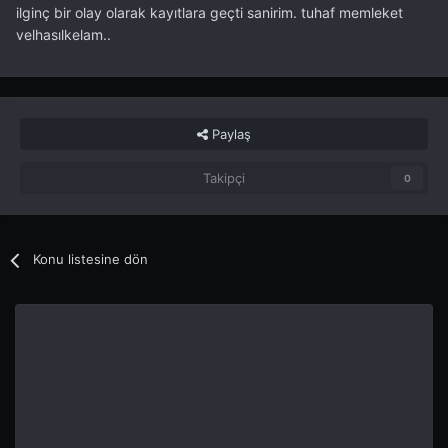
ilginç bir olay olarak kayıtlara geçti sanirim. tuhaf memleket
velhasılkelam..
Paylaş
Takipçi
0
Konu listesine dön