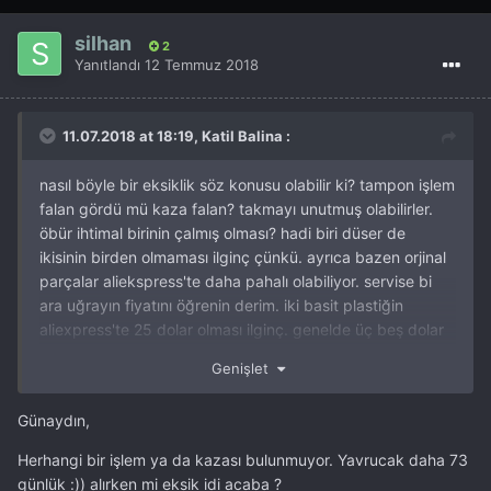
silhan
2
Yanıtlandı
12 Temmuz 2018
11.07.2018 at 18:19, Katil Balina :
nasıl böyle bir eksiklik söz konusu olabilir ki? tampon işlem
falan gördü mü kaza falan? takmayı unutmuş olabilirler.
öbür ihtimal birinin çalmış olması? hadi biri düser de
ikisinin birden olmaması ilginç çünkü. ayrıca bazen orjinal
parçalar aliekspress'te daha pahalı olabiliyor. servise bi
ara uğrayın fiyatını öğrenin derim. iki basit plastiğin
aliexpress'te 25 dolar olması ilginç. genelde üç beş dolar
olur bu türden şeyler.
Genişlet
Günaydın,
Herhangi bir işlem ya da kazası bulunmuyor. Yavrucak daha 73
günlük
:))
alırken mi eksik idi acaba ?