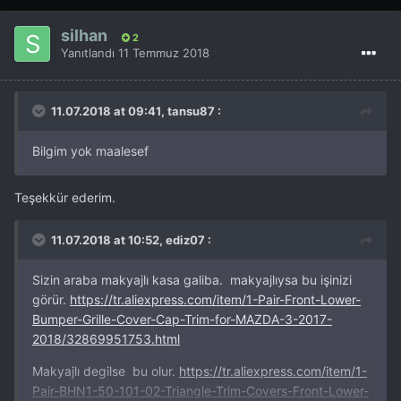
silhan
2
Yanıtlandı
11 Temmuz 2018
11.07.2018 at 09:41, tansu87 :
Bilgim yok maalesef
Teşekkür ederim.
11.07.2018 at 10:52, ediz07 :
Sizin araba makyajlı kasa galiba. makyajlıysa bu işinizi
görür.
https://tr.aliexpress.com/item/1-Pair-Front-Lower-
Bumper-Grille-Cover-Cap-Trim-for-MAZDA-3-2017-
2018/32869951753.html
Makyajlı degilse bu olur.
https://tr.aliexpress.com/item/1-
Pair-BHN1-50-101-02-Triangle-Trim-Covers-Front-Lower-