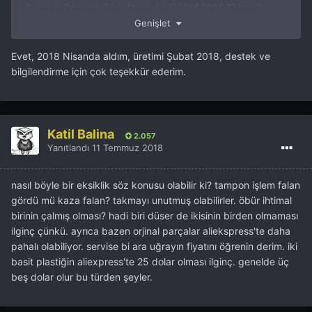
Bumper-Triangle-Trim-Caps-for/32818303027.html?
spm=a2g10.search0104.3.2.277f257atWv0Dn&amp;ws_a
Genişlet
b_test=searchweb0_0,searchweb201602_4_10152_10151_
10065_10344_10068_10342_10325_10546_10343_10340_1
Evet, 2018 Nisanda aldım, üretimi Şubat 2018, destek ve
0548_10341_10696_10084_10083_10618_10307_10846_10
bilgilendirme için çok teşekkür ederim.
059_100031_524_10103_10624_10623_10622_10621_1062
0,searchweb201603_6,ppcSwitch_7&amp;algo_expid=e7
7241ac-1b09-4b7b-8e0f-859875514c50-
0&amp;algo_pvid=e77241ac-1b09-4b7b-8e0f-
Katil Balina
2.057
859875514c50&amp;priceBeautifyAB=0
Yanıtlandı
11 Temmuz 2018
nasıl böyle bir eksiklik söz konusu olabilir ki? tampon işlem falan
gördü mü kaza falan? takmayı unutmuş olabilirler. öbür ihtimal
birinin çalmış olması? hadi biri düser de ikisinin birden olmaması
ilginç çünkü. ayrıca bazen orjinal parçalar aliekspress'te daha
pahalı olabiliyor. servise bi ara uğrayın fiyatını öğrenin derim. iki
basit plastiğin aliexpress'te 25 dolar olması ilginç. genelde üç
beş dolar olur bu türden şeyler.