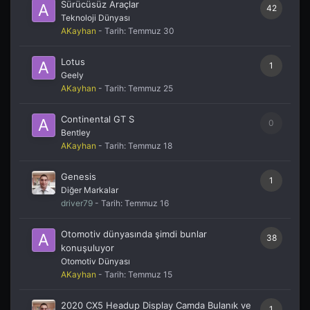
Sürücüsüz Araçlar
42
Teknoloji Dünyası
AKayhan
- Tarih:
Temmuz 30
Lotus
1
Geely
AKayhan
- Tarih:
Temmuz 25
Continental GT S
0
Bentley
AKayhan
- Tarih:
Temmuz 18
Genesis
1
Diğer Markalar
driver79
- Tarih:
Temmuz 16
Otomotiv dünyasında şimdi bunlar
38
konuşuluyor
Otomotiv Dünyası
AKayhan
- Tarih:
Temmuz 15
2020 CX5 Headup Display Camda Bulanık ve
1