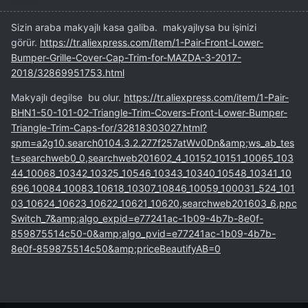
Sizin araba makyajlı kasa galiba. makyajlıysa bu işinizi
görür.
https://tr.aliexpress.com/item/1-Pair-Front-Lower-
Bumper-Grille-Cover-Cap-Trim-for-MAZDA-3-2017-
2018/32869951753.html
Makyajlı degilse bu olur.
https://tr.aliexpress.com/item/1-Pair-
BHN1-50-101-02-Triangle-Trim-Covers-Front-Lower-Bumper-
Triangle-Trim-Caps-for/32818303027.html?
spm=a2g10.search0104.3.2.277f257atWv0Dn&amp;ws_ab_tes
t=searchweb0_0,searchweb201602_4_10152_10151_10065_103
44_10068_10342_10325_10546_10343_10340_10548_10341_10
696_10084_10083_10618_10307_10846_10059_100031_524_101
03_10624_10623_10622_10621_10620,searchweb201603_6,ppc
Switch_7&amp;algo_expid=e77241ac-1b09-4b7b-8e0f-
859875514c50-0&amp;algo_pvid=e77241ac-1b09-4b7b-
8e0f-859875514c50&amp;priceBeautifyAB=0