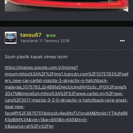
tansu87
816
Yanıtlandı
11 Temmuz 2018
Siyah plastik kapak olması lazım
https://images.google.com.tr/imgres?
imgurl=https%3A%2F%2Fimg1.icarcdn.com%2F1075783%2Fgall
ery_new-car-carlist-mazda-3-skyactiv-g-hatchback-
malaysia_1075783_Qr4B9feDiwUUcimdNH2s3c.JPG%3Fsmia%
3DxTM&imgrefurl=https%3A%2F%2Fwww.carlist.my%2Fnew-
cars%2F2017-mazda-3-2-0-skyactiv-g-hatchback-raya-great-
deal-new-
facelift%2F3875701&docid=Aeu9toTU1xrukM&tbnid=YTAofeBK
KSeBIM%3A&vet=1&w=860&h=645&hl=tr-
tr&source=sh%2Fx%2Fim