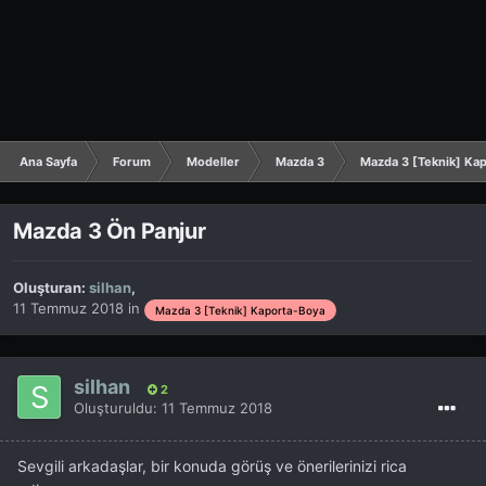
Ana Sayfa
Forum
Modeller
Mazda 3
Mazda 3 [Teknik] Ka
Mazda 3 Ön Panjur
Oluşturan:
silhan
,
11 Temmuz 2018
in
Mazda 3 [Teknik] Kaporta-Boya
silhan
2
Oluşturuldu:
11 Temmuz 2018
Sevgili arkadaşlar, bir konuda görüş ve önerilerinizi rica