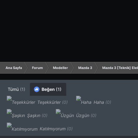
Ana Sayfa
Forum
Modeller
Mazda 3
Mazda 3 [Teknik] Elek
Tümü
(1)
Beğen
(1)
Teşekkürler
(0)
Haha
(0)
Şaşkın
(0)
Üzgün
(0)
Katılmıyorum
(0)