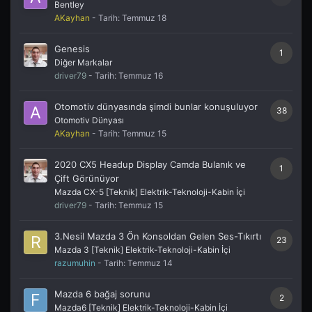
Bentley
AKayhan
- Tarih:
Temmuz 18
Genesis
1
Diğer Markalar
driver79
- Tarih:
Temmuz 16
Otomotiv dünyasında şimdi bunlar konuşuluyor
38
Otomotiv Dünyası
AKayhan
- Tarih:
Temmuz 15
2020 CX5 Headup Display Camda Bulanık ve
1
Çift Görünüyor
Mazda CX-5 [Teknik] Elektrik-Teknoloji-Kabin İçi
driver79
- Tarih:
Temmuz 15
3.Nesil Mazda 3 Ön Konsoldan Gelen Ses-Tıkırtı
23
Mazda 3 [Teknik] Elektrik-Teknoloji-Kabin İçi
razumuhin
- Tarih:
Temmuz 14
Mazda 6 bağaj sorunu
2
Mazda6 [Teknik] Elektrik-Teknoloji-Kabin İçi