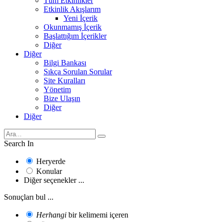
Tüm Etkinlikler
Etkinlik Akışlarım
Yeni İçerik
Okunmamış İçerik
Başlattığım İçerikler
Diğer
Diğer
Bilgi Bankası
Sıkça Sorulan Sorular
Site Kuralları
Yönetim
Bize Ulaşın
Diğer
Diğer
Search In
Heryerde
Konular
Diğer seçenekler ...
Sonuçları bul ...
Herhangi
bir kelimemi içeren