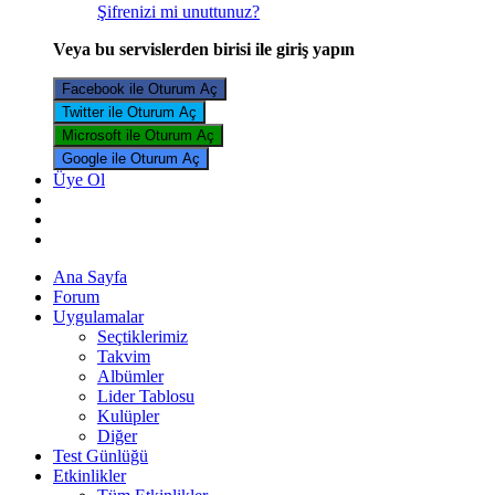
Şifrenizi mi unuttunuz?
Veya bu servislerden birisi ile giriş yapın
Facebook ile Oturum Aç
Twitter ile Oturum Aç
Microsoft ile Oturum Aç
Google ile Oturum Aç
Üye Ol
Ana Sayfa
Forum
Uygulamalar
Seçtiklerimiz
Takvim
Albümler
Lider Tablosu
Kulüpler
Diğer
Test Günlüğü
Etkinlikler