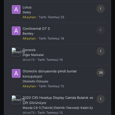
Lotus
1
Geely
AKayhan
- Tarih:
Temmuz 25
Continental GT S
0
Bentley
AKayhan
- Tarih:
Temmuz 18
Genesis
1
Diğer Markalar
driver79
- Tarih:
Temmuz 16
Otomotiv dünyasında şimdi bunlar
38
konuşuluyor
Otomotiv Dünyası
AKayhan
- Tarih:
Temmuz 15
2020 CX5 Headup Display Camda Bulanık ve
1
Çift Görünüyor
Mazda CX-5 [Teknik] Elektrik-Teknoloji-Kabin İçi
driver79
- Tarih:
Temmuz 15