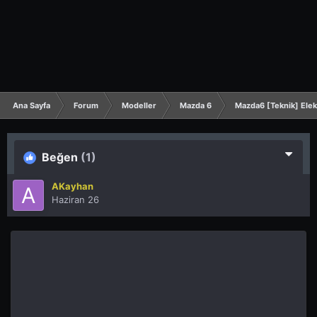
Ana Sayfa
Forum
Modeller
Mazda 6
Mazda6 [Teknik] Elekt
Beğen
(1)
AKayhan
Haziran 26