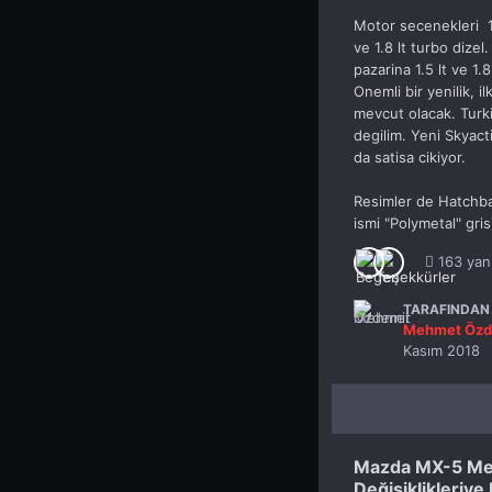
Motor secenekleri 1.
ve 1.8 lt turbo diz
pazarina 1.5 lt ve 1.
Onemli bir yenilik, 
mevcut olacak. Turki
degilim. Yeni Skyact
da satisa cikiyor.
Resimler de Hatchbac
ismi "Polymetal" gris
163 yan
TARAFINDAN 
Mehmet Özd
Kasım 2018
Mazda MX-5 Me
Değişiklikleriye 