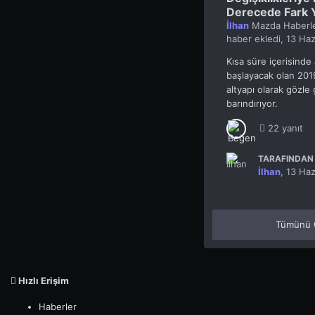
Derecede Fark 
İlhan
Mazda Haberle
haber ekledi,
13 Haz
Kısa süre içerisinde 
başlayacak olan 20
altyapı olarak gözle
barındırıyor.
22 yanıt
TARAFINDAN 
İlhan
,
13 Haz
Tümünü 
Hızlı Erişim
Haberler