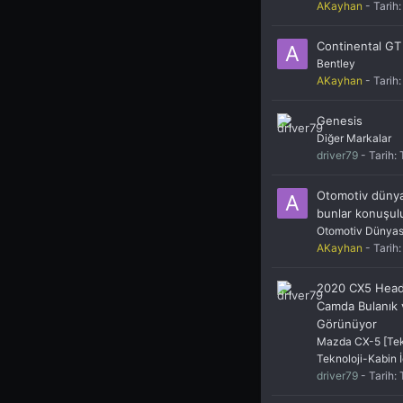
AKayhan
- Tarih
Continental GT
Bentley
AKayhan
- Tarih
Genesis
Diğer Markalar
driver79
- Tarih:
Otomotiv dünya
bunlar konuşul
Otomotiv Dünyas
AKayhan
- Tarih
2020 CX5 Head
Camda Bulanık 
Görünüyor
Mazda CX-5 [Tekn
Teknoloji-Kabin İ
driver79
- Tarih: