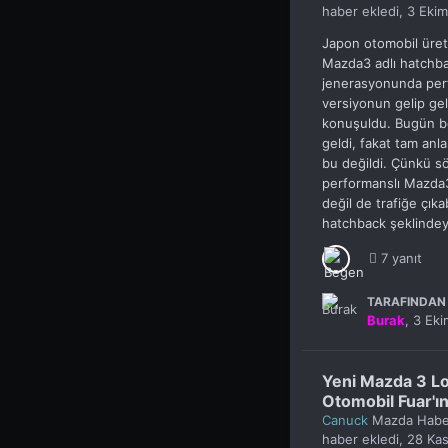
haber ekledi,
3 Ekim
Japon otomobil üreti
Mazda3 adlı hatchba
jenerasyonunda perf
versiyonun gelip ge
konuşuldu. Bugün bö
geldi, fakat tam anl
bu değildi. Çünkü sö
performanslı Mazda3,
değil de trafiğe çıkab
hatchback şeklindey
7 yanıt
TARAFINDAN 
Burak
,
3 Eki
Yeni Mazda 3 L
Otomobil Fuar'ın
Canuck
Mazda Haber
haber ekledi,
28 Ka