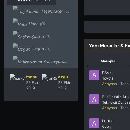
Teşekkürler
(0)
Haha
(0)
Şaşkın
(0)
Yeni Mesajlar & K
Üzgün
(0)
Katılmıyorum
(0)
Mesajlar
RAV4
tansu87
ozgur35
Toyota
29 Ekim
28 Ekim
AKayhan
- Tarih
2019
2019
Sürücüsüz Araç
Teknoloji Dünyas
AKayhan
- Tarih
Lotus
Geely