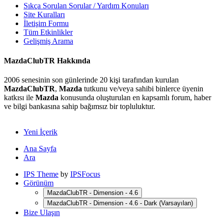
Sıkça Sorulan Sorular / Yardım Konuları
Site Kuralları
İletişim Formu
Tüm Etkinlikler
Gelişmiş Arama
MazdaClubTR Hakkında
2006 senesinin son günlerinde 20 kişi tarafından kurulan
MazdaClubTR
,
Mazda
tutkunu ve/veya sahibi binlerce üyenin
katkısı ile
Mazda
konusunda oluşturulan en kapsamlı forum, haber
ve bilgi bankasına sahip bağımsız bir topluluktur.
Yeni İçerik
Ana Sayfa
Ara
IPS Theme
by
IPSFocus
Görünüm
MazdaClubTR - Dimension - 4.6
MazdaClubTR - Dimension - 4.6 - Dark (Varsayılan)
Bize Ulaşın