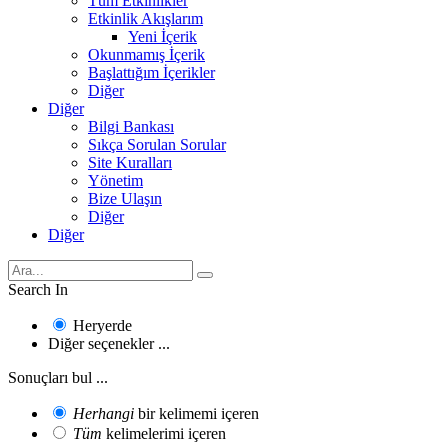
Tüm Etkinlikler
Etkinlik Akışlarım
Yeni İçerik
Okunmamış İçerik
Başlattığım İçerikler
Diğer
Diğer
Bilgi Bankası
Sıkça Sorulan Sorular
Site Kuralları
Yönetim
Bize Ulaşın
Diğer
Diğer
Search In
Heryerde
Diğer seçenekler ...
Sonuçları bul ...
Herhangi
bir kelimemi içeren
Tüm
kelimelerimi içeren