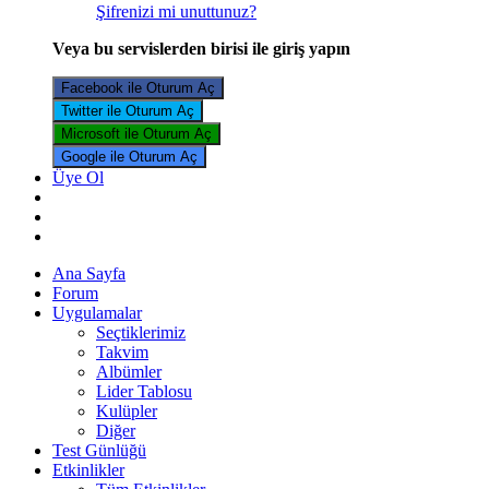
Şifrenizi mi unuttunuz?
Veya bu servislerden birisi ile giriş yapın
Facebook ile Oturum Aç
Twitter ile Oturum Aç
Microsoft ile Oturum Aç
Google ile Oturum Aç
Üye Ol
Ana Sayfa
Forum
Uygulamalar
Seçtiklerimiz
Takvim
Albümler
Lider Tablosu
Kulüpler
Diğer
Test Günlüğü
Etkinlikler