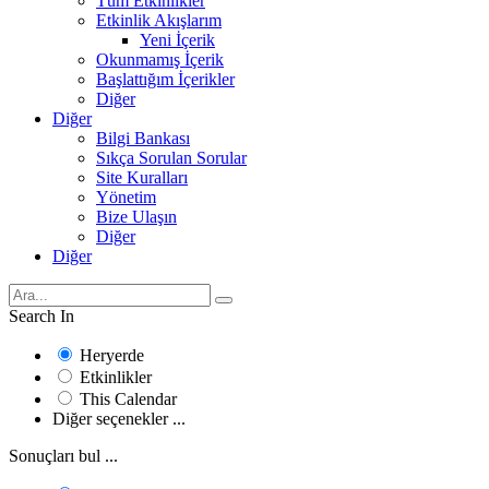
Tüm Etkinlikler
Etkinlik Akışlarım
Yeni İçerik
Okunmamış İçerik
Başlattığım İçerikler
Diğer
Diğer
Bilgi Bankası
Sıkça Sorulan Sorular
Site Kuralları
Yönetim
Bize Ulaşın
Diğer
Diğer
Search In
Heryerde
Etkinlikler
This Calendar
Diğer seçenekler ...
Sonuçları bul ...