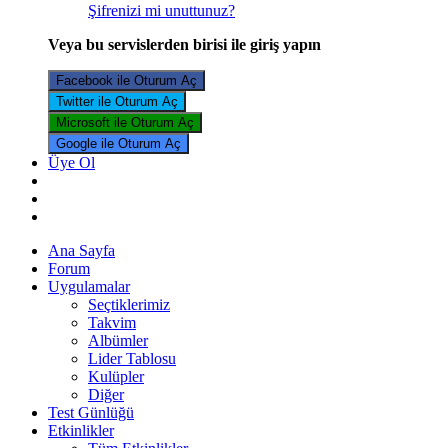
Şifrenizi mi unuttunuz?
Veya bu servislerden birisi ile giriş yapın
Facebook ile Oturum Aç
Twitter ile Oturum Aç
Microsoft ile Oturum Aç
Google ile Oturum Aç
Üye Ol
Ana Sayfa
Forum
Uygulamalar
Seçtiklerimiz
Takvim
Albümler
Lider Tablosu
Kulüpler
Diğer
Test Günlüğü
Etkinlikler