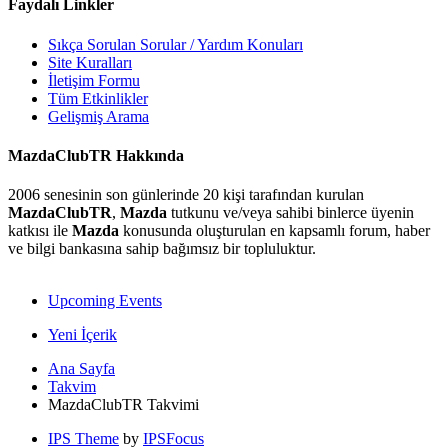
Faydalı Linkler
Sıkça Sorulan Sorular / Yardım Konuları
Site Kuralları
İletişim Formu
Tüm Etkinlikler
Gelişmiş Arama
MazdaClubTR Hakkında
2006 senesinin son günlerinde 20 kişi tarafından kurulan
MazdaClubTR
,
Mazda
tutkunu ve/veya sahibi binlerce üyenin
katkısı ile
Mazda
konusunda oluşturulan en kapsamlı forum, haber
ve bilgi bankasına sahip bağımsız bir topluluktur.
Upcoming Events
Yeni İçerik
Ana Sayfa
Takvim
MazdaClubTR Takvimi
IPS Theme
by
IPSFocus