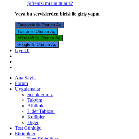
Şifrenizi mi unuttunuz?
Veya bu servislerden birisi ile giriş yapın
Facebook ile Oturum Aç
Twitter ile Oturum Aç
Microsoft ile Oturum Aç
Google ile Oturum Aç
Üye Ol
Ana Sayfa
Forum
Uygulamalar
Seçtiklerimiz
Takvim
Albümler
Lider Tablosu
Kulüpler
Diğer
Test Günlüğü
Etkinlikler