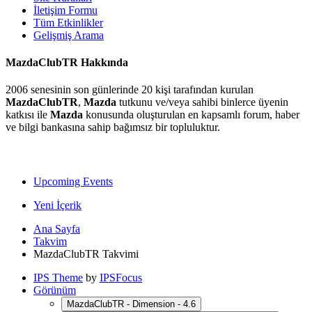
İletişim Formu
Tüm Etkinlikler
Gelişmiş Arama
MazdaClubTR Hakkında
2006 senesinin son günlerinde 20 kişi tarafından kurulan
MazdaClubTR
,
Mazda
tutkunu ve/veya sahibi binlerce üyenin
katkısı ile
Mazda
konusunda oluşturulan en kapsamlı forum, haber
ve bilgi bankasına sahip bağımsız bir topluluktur.
Upcoming Events
Yeni İçerik
Ana Sayfa
Takvim
MazdaClubTR Takvimi
IPS Theme
by
IPSFocus
Görünüm
MazdaClubTR - Dimension - 4.6