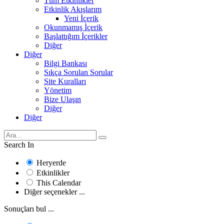
Tüm Etkinlikler
Etkinlik Akışlarım
Yeni İçerik
Okunmamış İçerik
Başlattığım İçerikler
Diğer
Diğer
Bilgi Bankası
Sıkça Sorulan Sorular
Site Kuralları
Yönetim
Bize Ulaşın
Diğer
Diğer
Search In
Heryerde
Etkinlikler
This Calendar
Diğer seçenekler ...
Sonuçları bul ...