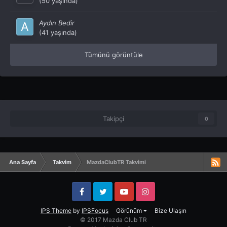
(50 yaşında)
Aydın Bedir
(41 yaşında)
Tümünü görüntüle
Takipçi
0
Ana Sayfa
Takvim
MazdaClubTR Takvimi
Facebook
Twitter
YouTube
Instagram
IPS Theme
by
IPSFocus
Görünüm
Bize Ulaşın
© 2017 Mazda Club TR