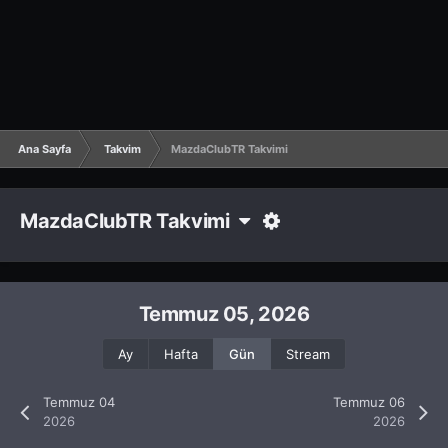
Ana Sayfa
Takvim
MazdaClubTR Takvimi
MazdaClubTR Takvimi
Temmuz 05, 2026
Ay
Hafta
Gün
Stream
Temmuz 04
Temmuz 06
2026
2026