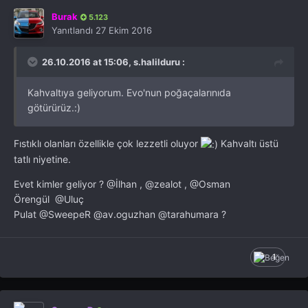
Burak
5.123
Yanıtlandı
27 Ekim 2016
26.10.2016 at 15:06, s.halilduru :
Kahvaltıya geliyorum. Evo'nun poğaçalarınıda
götürürüz.:)
Fıstıklı olanları özellikle çok lezzetli oluyor
Kahvaltı üstü
tatlı niyetine.
Evet kimler geliyor ?
@İlhan
,
@zealot
,
@Osman
Örengül
@Uluç
Pulat
@SweepeR
@av.oguzhan
@tarahumara
?
1