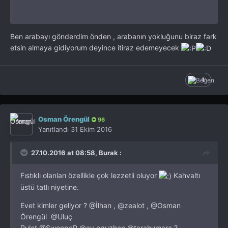
Ben arabayı gönderdim önden , arabanın yokluğunu biraz fark
etsin almaya gidiyorum deyince itiraz edemeyecek
1
Osman Örengül
96
Yanıtlandı
31 Ekim 2016
27.10.2016 at 08:58, Burak :
Fıstıklı olanları özellikle çok lezzetli oluyor
Kahvaltı
üstü tatlı niyetine.
Evet kimler geliyor ?
@İlhan
,
@zealot
,
@Osman
Örengül
@Uluç
Pulat
@SweepeR
@av.oguzhan
@tarahumara
?