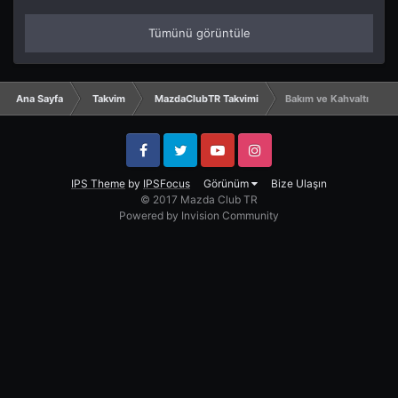
Tümünü görüntüle
Ana Sayfa
Takvim
MazdaClubTR Takvimi
Bakım ve Kahvaltı
Facebook
Twitter
YouTube
Instagram
IPS Theme
by
IPSFocus
Görünüm
Bize Ulaşın
© 2017 Mazda Club TR
Powered by Invision Community