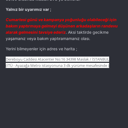
Yalnız bir uyarımız var ;
Cumartesi günü ve kampanya yoğunluğu olabileceği için
bakım yaptırmaya gelmeyi düşünen arkadaşların randevu
alarak gelmesini tavsiye ederiz
. Aksi taktirde gecikme
yaşamanız veya bakım yaptıramamanız olası.
Yerini bilmeyenler için adres ve harita ;
Dereboyu Caddesi Atacenter No:16 34398 Maslak / İSTANBUL
(İTÜ - Ayazağa Metro istasyonuna 3 dk yürüme mesafesinde )