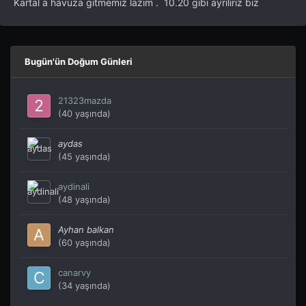
Kartal a havuza gitmemiz lazım . 10.20 gibi ayrılırız biz
Bugün'ün Doğum Günleri
21323mazda
(40 yaşında)
aydas
(45 yaşında)
aydinali
(48 yaşında)
Ayhan balkan
(60 yaşında)
canarvy
(34 yaşında)