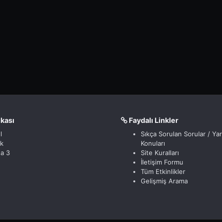
nkası
Faydalı Linkler
l
Sıkça Sorulan Sorular / Ya
ik
Konuları
a 3
Site Kuralları
İletişim Formu
Tüm Etkinlikler
Gelişmiş Arama