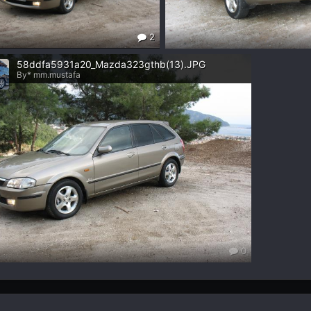
2
58ddfa5931a20_Mazda323gthb(13).JPG
By* mm.mustafa
0