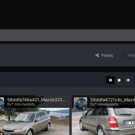
Paylaş
Taki
58ddfa746a421_Mazda323gthb(18).JPG
By* mm.mustafa
By* mm.mustafa