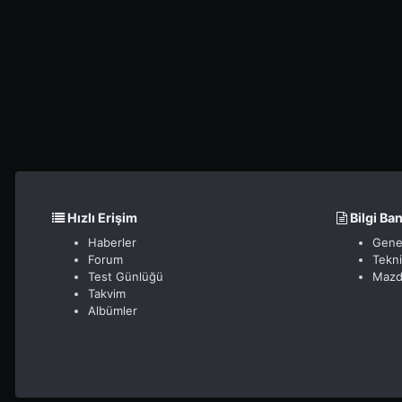
Hızlı Erişim
Bilgi Ba
Haberler
Gene
Forum
Tekn
Test Günlüğü
Mazd
Takvim
Albümler