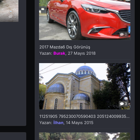
0
0
2017 Mazda6 Dış Görünüş
Yazan:
Burak
,
27 Mayıs 2018
3
11251905 795230070590403 205124009935297102 O
Yazan:
İlhan
,
14 Mayıs 2015