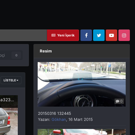
Yeni İçerik
Facebook
Twitter
YouTube
Instagram
Resim
pçi
0
LISTELE
58ddfa6721c4c_Mazda323gthb(15).JPG
0
20150316 132445
Yazan:
Gökhan
,
16 Mart 2015