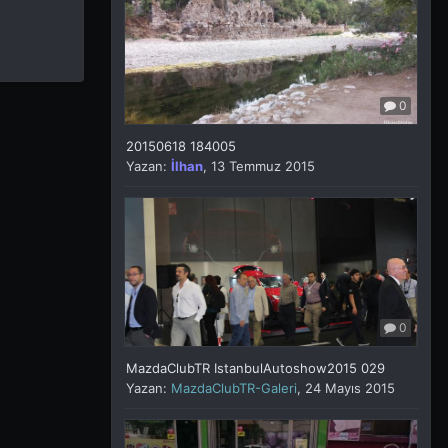
0
20150618 184005
Yazan:
İlhan
,
13 Temmuz 2015
0
MazdaClubTR IstanbulAutoshow2015 029
Yazan:
MazdaClubTR-Galeri
,
24 Mayıs 2015