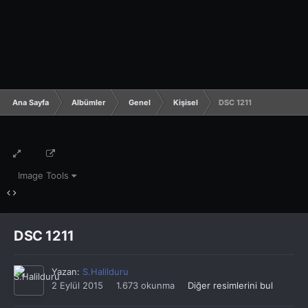
Ana Sayfa
Albümler
Genel
Kişisel
DSC 1211
Image Tools
DSC 1211
Yazan:
S.Halilduru
2 Eylül 2015
1.673 okunma
Diğer resimlerini bul