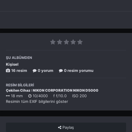
ŞU ALBÜMDEN
Kişisel
16 resim
0 yorum
0 resim yorumu
RESIM BILGILERI
Çekilen Cihaz : NIKON CORPORATION NIKON D5000
18 mm
10/4000
f
f/10.0
ISO
200
Resimin tüm EXIF bilgilerini göster
Paylaş