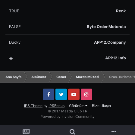
TRUE
Renk
FALSE
Byte Order Motorola
Ducky
APP12.Company
�
APP12.Info
Ana Sayfa
Albümler
Genel
Mazda Müzesi
Gran-Turismo™
Facebook
Twitter
YouTube
Instagram
IPS Theme
by
IPSFocus
Görünüm
Bize Ulaşın
© 2017 Mazda Club TR
Powered by Invision Community