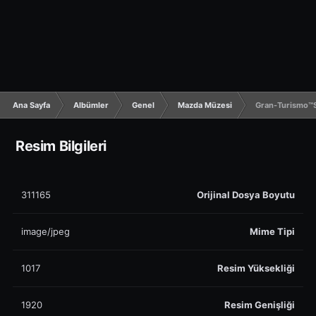
Ana Sayfa
Albümler
Genel
Mazda Müzesi
Gran-Turismo™
Resim Bilgileri
311165
Orijinal Dosya Boyutu
image/jpeg
Mime Tipi
1017
Resim Yüksekliği
1920
Resim Genişliği