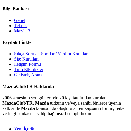
Bilgi Bankası
Genel
Teknik
Mazda 3
Faydalı Linkler
Sıkça Sorulan Sorular / Yardım Konuları
Site Kuralları
İletişim Formu
Tüm Etkinlikler
Gelişmiş Arama
MazdaClubTR Hakkında
2006 senesinin son günlerinde 20 kişi tarafından kurulan
MazdaClubTR
,
Mazda
tutkunu ve/veya sahibi binlerce üyenin
katkısı ile
Mazda
konusunda oluşturulan en kapsamlı forum, haber
ve bilgi bankasına sahip bağımsız bir topluluktur.
Yeni İçerik