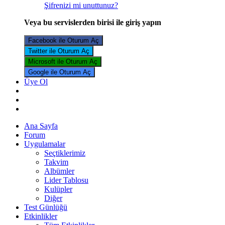
Şifrenizi mi unuttunuz?
Veya bu servislerden birisi ile giriş yapın
Facebook ile Oturum Aç
Twitter ile Oturum Aç
Microsoft ile Oturum Aç
Google ile Oturum Aç
Üye Ol
Ana Sayfa
Forum
Uygulamalar
Seçtiklerimiz
Takvim
Albümler
Lider Tablosu
Kulüpler
Diğer
Test Günlüğü
Etkinlikler