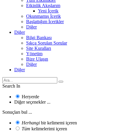
Tüm Etkinlikler
Etkinlik Akışlarım
Yeni İçerik
Okunmamış İçerik
Başlattığım İçerikler
Diğer
Diğer
Bilgi Bankası
Sıkça Sorulan Sorular
Site Kuralları
Yönetim
Bize Ulaşın
Diğer
Diğer
Search In
Heryerde
Diğer seçenekler ...
Sonuçları bul ...
Herhangi
bir kelimemi içeren
Tüm
kelimelerimi içeren