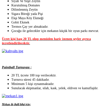
Siyah Ve Yeşil Zeytin
Kurutulmuş Domates
Dilimlenmiş Zeytin
Sigara Böreği yada Pişi
Ekşi Maya Köy Ekmeği
Gobit Ekmek
Termos Çay yer almaktadır.
Çocuğu ile gelecekler için mekanın küçük bir oyun parkı mevcut.
Ücret kişi başı 20 TL olup menüden hariç istenen şeyler ayrıca
ücretlendirilecektir.
Paintball Turnuvası ;
20 TL ücrete 100 top verilecektir.
Turnuva süresi 45 dakikadır.
Minimum 5 kişi oynanmaktadır.
Sunulacak ekipmanlar, silah, kask, yelek, eldiven ve kamuflajdır.
Mekan ile ilgili bilgi için;