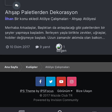
Ahşap Paletlerden Dekorasyon
İlhan
Bir konu ekledi
Atölye Çalışmaları - Ahşap Atölyesi
Merhaba Arkadaşlar, Başlıktan da anlaşılacağı gibi paletlerden bir
şeyler yapmaya başladım. İlerleyen yaşla birlikte zevkler, uğraşlar,
hobiler değişmeye başladı. Uzun zamandır aklımda olan balkon...
10 Ekim 2017
9 yanıt
1
Ana Sayfa
Kulüpler
Atölye Çalışmaları
Facebook
Twitter
YouTube
Instagram
IPS Theme
by
IPSFocus
Görünüm
Bize Ulaşın
© 2017 Mazda Club TR
Powered by Invision Community