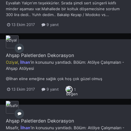
Eyvallah Yalçın'ım teşekkürler. Sırada şimdi sert süngerli kılıflı
minder aşaması var.Mahallede bir koltuk döşemecisine sordum
300 lira dedi.. Yuhh dedim.. Bakalıp Keyap / Modoko vs...
13 Ekim 2017
9 yanıt
Ahşap Paletlerden Dekorasyon
Oziyal
,
İlhan
'in konusunu yanıtladı. Bölüm:
Atölye Çalışmaları -
Ahşap Atölyesi
@İlhan eline emeğine sağlık çok hoş çok güzel olmuş
13 Ekim 2017
9 yanıt
1
Ahşap Paletlerden Dekorasyon
Misafir,
İlhan
'in konusunu yanıtladı. Bölüm:
Atölye Çalışmaları -