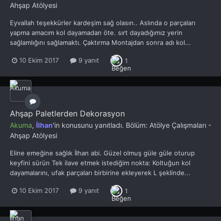
Ahşap Atölyesi
Eyvallah teşekkürler kardeşim sağ olasın.. Aslında o parçaları
yapma amacım kol dayamadan öte. sırt dayadığımız yerin
sağlamlığını sağlamaktı. Çaktırma Montajdan sonra adı kol...
10 Ekim 2017
9 yanıt
1
Ahşap Paletlerden Dekorasyon
Akuma
,
İlhan
'in konusunu yanıtladı. Bölüm:
Atölye Çalışmaları -
Ahşap Atölyesi
Eline emeğine sağlık İlhan abi. Güzel olmuş güle güle oturup
keyfini sürün Tek ilave etmek istediğim nokta: Koltuğun kol
dayamalarını, ufak parçaları birbirine ekleyerek L şeklinde...
10 Ekim 2017
9 yanıt
1