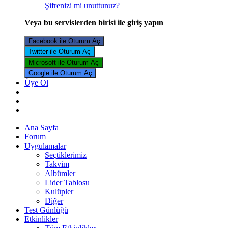
Şifrenizi mi unuttunuz?
Veya bu servislerden birisi ile giriş yapın
Facebook ile Oturum Aç
Twitter ile Oturum Aç
Microsoft ile Oturum Aç
Google ile Oturum Aç
Üye Ol
Ana Sayfa
Forum
Uygulamalar
Seçtiklerimiz
Takvim
Albümler
Lider Tablosu
Kulüpler
Diğer
Test Günlüğü
Etkinlikler