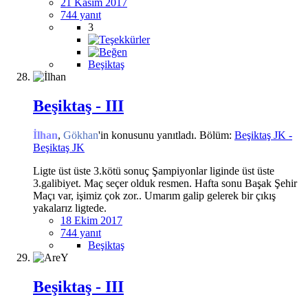
21 Kasım 2017
744 yanıt
3
Beşiktaş
Beşiktaş - III
İlhan
,
Gökhan
'in konusunu yanıtladı. Bölüm:
Beşiktaş JK -
Beşiktaş JK
Ligte üst üste 3.kötü sonuç Şampiyonlar liginde üst üste
3.galibiyet. Maç seçer olduk resmen. Hafta sonu Başak Şehir
Maçı var, işimiz çok zor.. Umarım galip gelerek bir çıkış
yakalarız ligtede.
18 Ekim 2017
744 yanıt
Beşiktaş
Beşiktaş - III