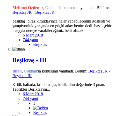
Mehmet Özdemir
,
Gökhan
'in konusunu yanıtladı. Bölüm:
Beşiktaş JK - Beşiktaş JK
beşiktaş, biraz kımıldayınca neler yapabileceğini gösterdi ve
şampiyonluk yarışında en güçlü aday benim dedi. başakşehir
maçıyla nereye varabileceğimiz belli olacak.
6 Mart 2018
744 yanıt
Beşiktaş
Beşiktaş - III
İlhan
,
Gökhan
'in konusunu yanıtladı. Bölüm:
Beşiktaş JK -
Beşiktaş JK
Kritik haftada, kritik maçta, kritik altın değerinde 3 puan.
Tebrikler Beşiktaş'ım...
6 Mart 2018
744 yanıt
1
Beşiktaş