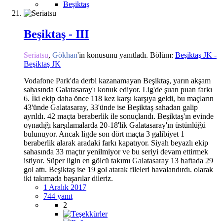
Beşiktaş
Beşiktaş - III
Seriatsu
,
Gökhan
'in konusunu yanıtladı. Bölüm:
Beşiktaş JK -
Beşiktaş JK
Vodafone Park'da derbi kazanamayan Beşiktaş, yarın akşam
sahasında Galatasaray'ı konuk ediyor. Lig'de şuan puan farkı
6. İki ekip daha önce 118 kez karşı karşıya geldi, bu maçların
43'ünde Galatasaray, 33'ünde ise Beşiktaş sahadan galip
ayrıldı. 42 maçta beraberlik ile sonuçlandı. Beşiktaş'ın evinde
oynadığı karşılamalarda 20-18'lik Galatasaray'ın üstünlüğü
bulunuyor. Ancak ligde son dört maçta 3 galibiyet 1
beraberlik alarak aradaki farkı kapatıyor. Siyah beyazlı ekip
sahasında 33 maçtır yenilmiyor ve bu seriyi devam ettirmek
istiyor. Süper ligin en gölcü takımı Galatasaray 13 haftada 29
gol attı. Beşiktaş ise 19 gol atarak fileleri havalandırdı. olarak
iki takımada başarılar dileriz.
1 Aralık 2017
744 yanıt
2