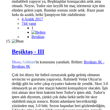
muhabbeti yapıyor ya, Beşiktaşlılar konuşacaktı artık ama
olmadı. Neyse, Tudor size keyifli bir maç izlemeniz için tüm
elinden geleni yaptı. Bundan sonrası sizde artık. Hazır puan
farkı da azaldı, belki Şampiyon bile olabilirsiniz
4 Aralık 2017
744 yanıt
1
Beşiktaş
Beşiktaş - III
İlhan
,
Gökhan
'in konusunu yanıtladı. Bölüm:
Beşiktaş JK -
Beşiktaş JK
Çok üst düzey bir futbol oynayarak galip gelmiş olmanın
sevincini ve gururunu yaşıyoruz. Rahmetli Vedat Okyar'ın
dediği gibi bu sefer çıkıp eyyamcı hakemi de yendik. Skor 3-0
olmasaydı şu an yine maçın hakemi konuşuluyor olacaktı. İşin
özü alınan skor hem hakemi hem Tudor'u ipten aldı. Tudor'u
ipten aldı diyorum, çünkü çok daha farklı tarihi bir skor
olabilirdi maçın sonucu. Bizim adamların beceriksizliği
yüzünden maç 3-0 bitti. Sezon başından beri gözlemlediğim,