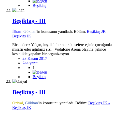
Beşiktaş
Beşiktaş - III
İlhan
,
Gökhan
'in konusunu yanıtladı. Bölüm:
Beşiktaş JK -
Beşiktaş JK
Rica ederiz Yalçın, inşallah bir sonraki sefere eşinle çocuğunla
misafir eder ağırlarız sizi. ,Vodafone Arena olayına gelince
kesinlikle yapalım bir organizasyon...
23 Kasım 2017
744 yanıt
1
Beşiktaş
Beşiktaş - III
Oziyal
,
Gökhan
'in konusunu yanıtladı. Bölüm:
Beşiktaş JK -
Beşiktaş JK