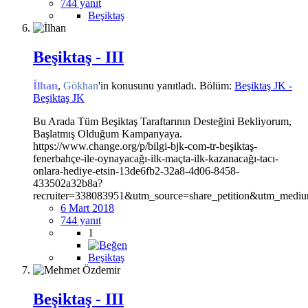
744 yanıt
Beşiktaş
Beşiktaş - III
İlhan
,
Gökhan
'in konusunu yanıtladı. Bölüm:
Beşiktaş JK -
Beşiktaş JK
Bu Arada Tüm Beşiktaş Taraftarının Desteğini Bekliyorum,
Başlatmış Olduğum Kampanyaya.
https://www.change.org/p/bilgi-bjk-com-tr-beşiktaş-
fenerbahçe-ile-oynayacağı-ilk-maçta-ilk-kazanacağı-tacı-
onlara-hediye-etsin-13de6fb2-32a8-4d06-8458-
433502a32b8a?
recruiter=338083951&utm_source=share_petition&utm_mediu
6 Mart 2018
744 yanıt
1
Beşiktaş
Beşiktaş - III