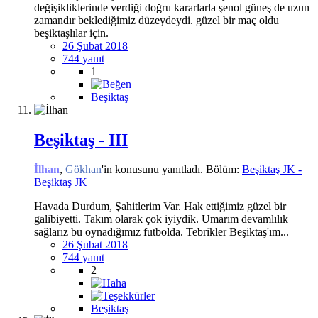
değişikliklerinde verdiği doğru kararlarla şenol güneş de uzun
zamandır beklediğimiz düzeydeydi. güzel bir maç oldu
beşiktaşlılar için.
26 Şubat 2018
744 yanıt
1
Beşiktaş
Beşiktaş - III
İlhan
,
Gökhan
'in konusunu yanıtladı. Bölüm:
Beşiktaş JK -
Beşiktaş JK
Havada Durdum, Şahitlerim Var. Hak ettiğimiz güzel bir
galibiyetti. Takım olarak çok iyiydik. Umarım devamlılık
sağlarız bu oynadığımız futbolda. Tebrikler Beşiktaş'ım...
26 Şubat 2018
744 yanıt
2
Beşiktaş