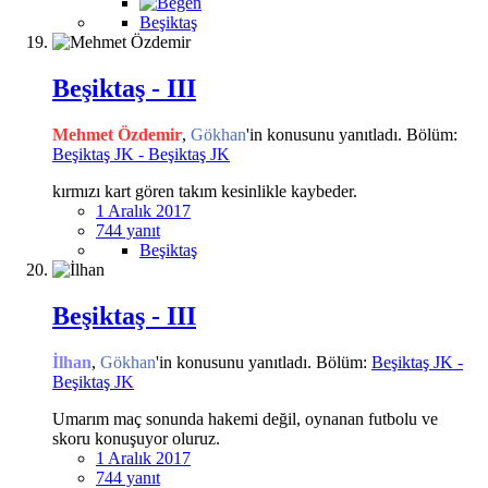
Beşiktaş
Beşiktaş - III
Mehmet Özdemir
,
Gökhan
'in konusunu yanıtladı. Bölüm:
Beşiktaş JK - Beşiktaş JK
kırmızı kart gören takım kesinlikle kaybeder.
1 Aralık 2017
744 yanıt
Beşiktaş
Beşiktaş - III
İlhan
,
Gökhan
'in konusunu yanıtladı. Bölüm:
Beşiktaş JK -
Beşiktaş JK
Umarım maç sonunda hakemi değil, oynanan futbolu ve
skoru konuşuyor oluruz.
1 Aralık 2017
744 yanıt