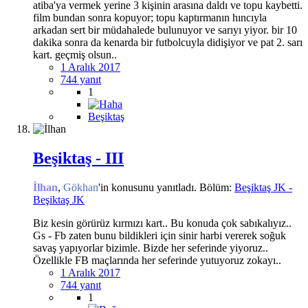
atiba'ya vermek yerine 3 kişinin arasına daldı ve topu kaybetti.
film bundan sonra kopuyor; topu kaptırmanın hıncıyla
arkadan sert bir müdahalede bulunuyor ve sarıyı yiyor. bir 10
dakika sonra da kenarda bir futbolcuyla didişiyor ve pat 2. sarı
kart. geçmiş olsun..
1 Aralık 2017
744 yanıt
1
Beşiktaş
Beşiktaş - III
İlhan
,
Gökhan
'in konusunu yanıtladı. Bölüm:
Beşiktaş JK -
Beşiktaş JK
Biz kesin görürüz kırmızı kart.. Bu konuda çok sabıkalıyız..
Gs - Fb zaten bunu bildikleri için sinir harbi vererek soğuk
savaş yapıyorlar bizimle. Bizde her seferinde yiyoruz..
Özellikle FB maçlarında her seferinde yutuyoruz zokayı..
1 Aralık 2017
744 yanıt
1