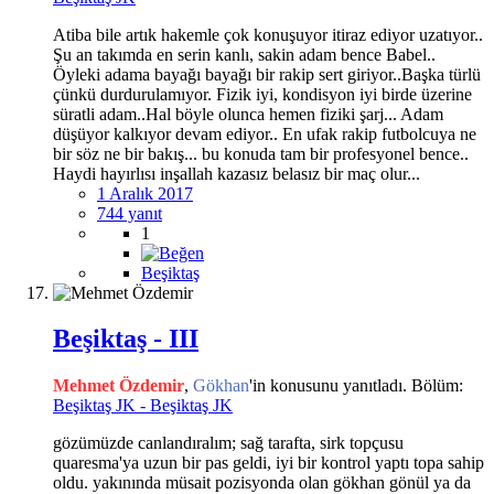
Atiba bile artık hakemle çok konuşuyor itiraz ediyor uzatıyor..
Şu an takımda en serin kanlı, sakin adam bence Babel..
Öyleki adama bayağı bayağı bir rakip sert giriyor..Başka türlü
çünkü durdurulamıyor. Fizik iyi, kondisyon iyi birde üzerine
süratli adam..Hal böyle olunca hemen fiziki şarj... Adam
düşüyor kalkıyor devam ediyor.. En ufak rakip futbolcuya ne
bir söz ne bir bakış... bu konuda tam bir profesyonel bence..
Haydi hayırlısı inşallah kazasız belasız bir maç olur...
1 Aralık 2017
744 yanıt
1
Beşiktaş
Beşiktaş - III
Mehmet Özdemir
,
Gökhan
'in konusunu yanıtladı. Bölüm:
Beşiktaş JK - Beşiktaş JK
gözümüzde canlandıralım; sağ tarafta, sirk topçusu
quaresma'ya uzun bir pas geldi, iyi bir kontrol yaptı topa sahip
oldu. yakınında müsait pozisyonda olan gökhan gönül ya da