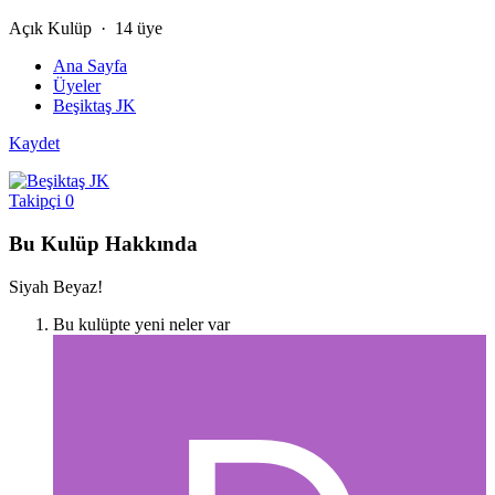
Açık Kulüp · 14 üye
Ana Sayfa
Üyeler
Beşiktaş JK
Kaydet
Takipçi
0
Bu Kulüp Hakkında
Siyah Beyaz!
Bu kulüpte yeni neler var