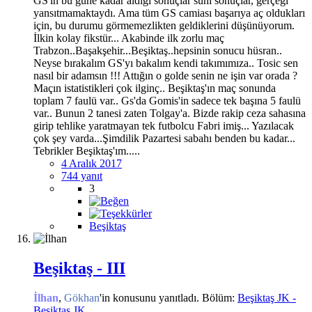
GS'ın bu güne kadar aldığı sonuçlar suni sonuçlar, gerçeği
yansıtmamaktaydı. Ama tüm GS camiası başarıya aç oldukları
için, bu durumu görmemezlikten geldiklerini düşünüyorum.
İlkin kolay fikstür... Akabinde ilk zorlu maç
Trabzon..Başakşehir...Beşiktaş..hepsinin sonucu hüsran..
Neyse bırakalım GS'yı bakalım kendi takımımıza.. Tosic sen
nasıl bir adamsın !!! Attığın o golde senin ne işin var orada ?
Maçın istatistikleri çok ilginç.. Beşiktaş'ın maç sonunda
toplam 7 faulü var.. Gs'da Gomis'in sadece tek başına 5 faulü
var.. Bunun 2 tanesi zaten Tolgay'a. Bizde rakip ceza sahasına
girip tehlike yaratmayan tek futbolcu Fabri imiş... Yazılacak
çok şey varda...Şimdilik Pazartesi sabahı benden bu kadar...
Tebrikler Beşiktaş'ım.....
4 Aralık 2017
744 yanıt
3
Beşiktaş
Beşiktaş - III
İlhan
,
Gökhan
'in konusunu yanıtladı. Bölüm:
Beşiktaş JK -
Beşiktaş JK