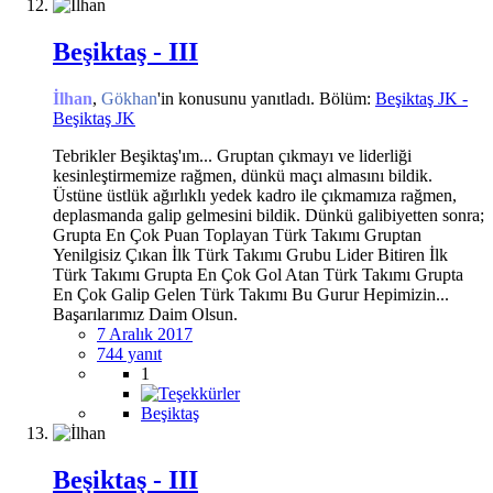
Beşiktaş - III
İlhan
,
Gökhan
'in konusunu yanıtladı. Bölüm:
Beşiktaş JK -
Beşiktaş JK
Tebrikler Beşiktaş'ım... Gruptan çıkmayı ve liderliği
kesinleştirmemize rağmen, dünkü maçı almasını bildik.
Üstüne üstlük ağırlıklı yedek kadro ile çıkmamıza rağmen,
deplasmanda galip gelmesini bildik. Dünkü galibiyetten sonra;
Grupta En Çok Puan Toplayan Türk Takımı Gruptan
Yenilgisiz Çıkan İlk Türk Takımı Grubu Lider Bitiren İlk
Türk Takımı Grupta En Çok Gol Atan Türk Takımı Grupta
En Çok Galip Gelen Türk Takımı Bu Gurur Hepimizin...
Başarılarımız Daim Olsun.
7 Aralık 2017
744 yanıt
1
Beşiktaş
Beşiktaş - III