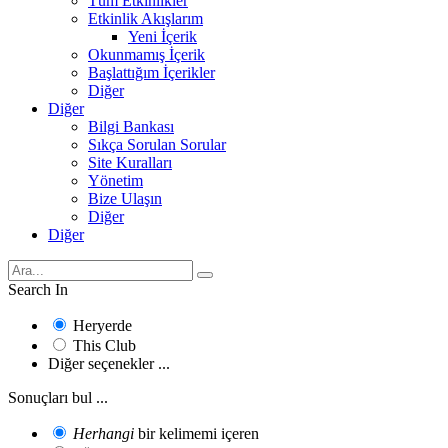
Tüm Etkinlikler
Etkinlik Akışlarım
Yeni İçerik
Okunmamış İçerik
Başlattığım İçerikler
Diğer
Diğer
Bilgi Bankası
Sıkça Sorulan Sorular
Site Kuralları
Yönetim
Bize Ulaşın
Diğer
Diğer
Search In
Heryerde
This Club
Diğer seçenekler ...
Sonuçları bul ...
Herhangi
bir kelimemi içeren