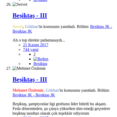
Beşiktaş - III
Servet
,
Gökhan
'in konusunu yanıtladı. Bölüm:
Beşiktaş JK -
Beşiktaş JK
Ah o top direkte patlamasaydı...
21 Kasım 2017
744 yanıt
2
Beşiktaş
Beşiktaş - III
Mehmet Özdemir
,
Gökhan
'in konusunu yanıtladı. Bölüm:
Beşiktaş JK - Beşiktaş JK
Beşiktaş, şampiyonlar ligi grubunu lider bitirdi bu akşam.
Feda döneminden, şu çıtaya yükselten tüm emeği geçenlere
beşiktaş taraftarı olarak çok teşekkür ediyorum