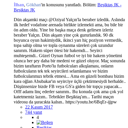
İlhan
,
Gökhan
'in konusunu yanıtladı. Bölüm:
Beşiktaş JK -
Beşiktaş JK
Dün akşamki maçı @Oziyal Yalçın'la beraber izledik. Aslında
ilk hedef vodafone arenada birlikte izlemekti ama, bu bile bir
ön adım oldu. Yine bir başka maça denk gelirsen izleriz
beraber Yalçın. Dün akşam yine çok gururlandık. 90 dk
boyunca oyun hakimiydik, ikinci yarı hiç poziyon vermedik,
topa sahip olma ve topla oynanma süreleri çok uzundur
sanırım. Hakem süper ötesi bir hakemdi... Seyirci
muhteşemdi.. Güzel Oynan futbol ve iyi bir hakem yönetimi
olunca her şey daha bir medeni ve güzel oluyor. Maç sonunda
bizim taraftarın Porto'lu futbolcuları alkışlaması, onların
futbolcuların tek tek seyircileri selamlaması ve bizim
futbolcularımızı tebrik etmesi... Ama en güzeli bombası bizim
kara oğlan Abubakar'ın seyirciye üçlü çektirmesiydi herhalde..
Düşünsenize bizde FB veya GS'a giden bir topçu yapacak...
Offf adamı linç ederler sanırım.. Bu konuda çok ama çok yol
katetmemiz lazım.. Tebrikler Beşiktaş'ım... Tarihi maçın
videosu da şuracıkta kalsın.. https://youtu.be/6BqEr-ijjpw
22 Kasım 2017
744 yanıt
4
Beşiktaş