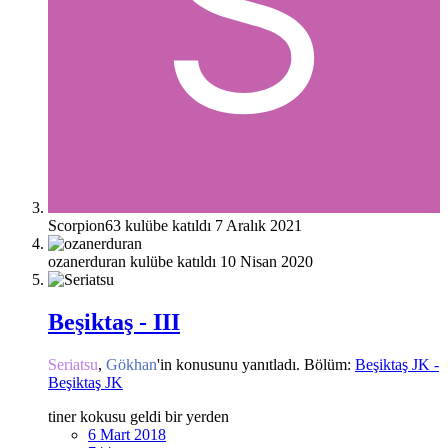
Scorpion63 kulübe katıldı
7 Aralık 2021
ozanerduran kulübe katıldı
10 Nisan 2020
Beşiktaş - III
Seriatsu
,
Gökhan
'in konusunu yanıtladı. Bölüm:
Beşiktaş JK -
Beşiktaş JK
tiner kokusu geldi bir yerden
6 Mart 2018