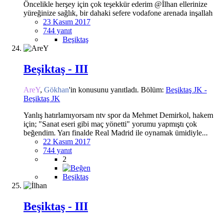
Öncelikle herşey için çok teşekkür ederim @İlhan ellerinize
yüreğinize sağlık, bir dahaki sefere vodafone arenada inşallah
23 Kasım 2017
744 yanıt
Beşiktaş
Beşiktaş - III
AreY
,
Gökhan
'in konusunu yanıtladı. Bölüm:
Beşiktaş JK -
Beşiktaş JK
Yanlış hatırlamıyorsam ntv spor da Mehmet Demirkol, hakem
için; "Sanat eseri gibi maç yönetti" yorumu yapmıştı çok
beğendim. Yarı finalde Real Madrid ile oynamak ümidiyle...
22 Kasım 2017
744 yanıt
2
Beşiktaş
Beşiktaş - III