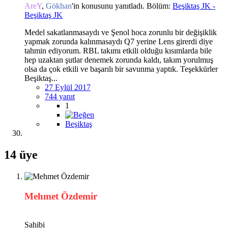
AreY
,
Gökhan
'in konusunu yanıtladı. Bölüm:
Beşiktaş JK -
Beşiktaş JK
Medel sakatlanmasaydı ve Şenol hoca zorunlu bir değişiklik
yapmak zorunda kalınmasaydı Q7 yerine Lens girerdi diye
tahmin ediyorum. RBL takımı etkili olduğu kısımlarda bile
hep uzaktan şutlar denemek zorunda kaldı, takım yorulmuş
olsa da çok etkili ve başarılı bir savunma yaptık. Teşekkürler
Beşiktaş...
27 Eylül 2017
744 yanıt
1
Beşiktaş
14 üye
Mehmet Özdemir
Sahibi