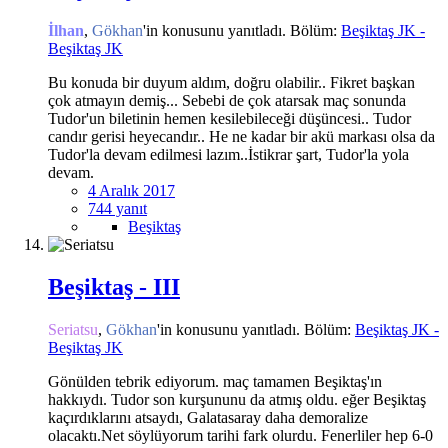
İlhan
,
Gökhan
'in konusunu yanıtladı. Bölüm:
Beşiktaş JK -
Beşiktaş JK
Bu konuda bir duyum aldım, doğru olabilir.. Fikret başkan
çok atmayın demiş... Sebebi de çok atarsak maç sonunda
Tudor'un biletinin hemen kesilebileceği düşüncesi.. Tudor
candır gerisi heyecandır.. He ne kadar bir akü markası olsa da
Tudor'la devam edilmesi lazım..İstikrar şart, Tudor'la yola
devam.
4 Aralık 2017
744 yanıt
Beşiktaş
Beşiktaş - III
Seriatsu
,
Gökhan
'in konusunu yanıtladı. Bölüm:
Beşiktaş JK -
Beşiktaş JK
Gönülden tebrik ediyorum. maç tamamen Beşiktaş'ın
hakkıydı. Tudor son kurşununu da atmış oldu. eğer Beşiktaş
kaçırdıklarını atsaydı, Galatasaray daha demoralize
olacaktı.Net söylüyorum tarihi fark olurdu. Fenerliler hep 6-0