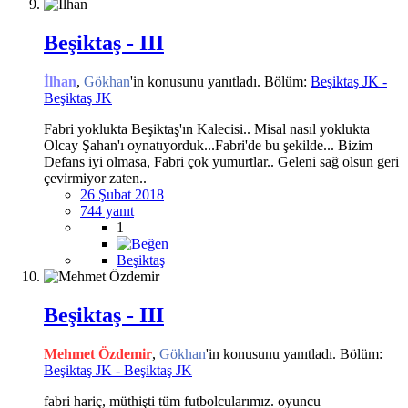
Beşiktaş - III
İlhan
,
Gökhan
'in konusunu yanıtladı. Bölüm:
Beşiktaş JK -
Beşiktaş JK
Fabri yoklukta Beşiktaş'ın Kalecisi.. Misal nasıl yoklukta
Olcay Şahan'ı oynatıyorduk...Fabri'de bu şekilde... Bizim
Defans iyi olmasa, Fabri çok yumurtlar.. Geleni sağ olsun geri
çevirmiyor zaten..
26 Şubat 2018
744 yanıt
1
Beşiktaş
Beşiktaş - III
Mehmet Özdemir
,
Gökhan
'in konusunu yanıtladı. Bölüm:
Beşiktaş JK - Beşiktaş JK
fabri hariç, müthişti tüm futbolcularımız. oyuncu