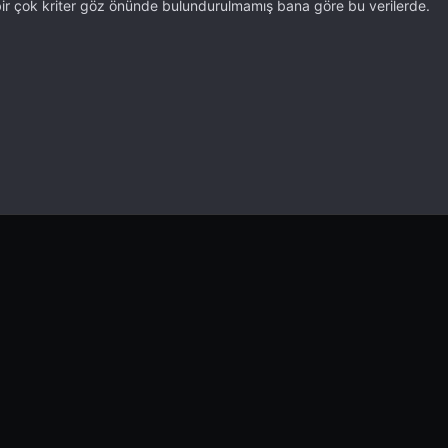
bir çok kriter göz önünde bulundurulmamış bana göre bu verilerde.