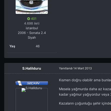
401
4.698 ileti
istanbul
2006 - Sonata 2.4
Siyah
Yaş
46
S.Halilduru
Yanıtlandı
14 Mart 2013
Kısmen doğru olabilir ama bunlar
Mesela yağmurda daha az kaza y
kadar yağmur yağıyordur veya 2 
Kazaların çoğunluğu şehir içind