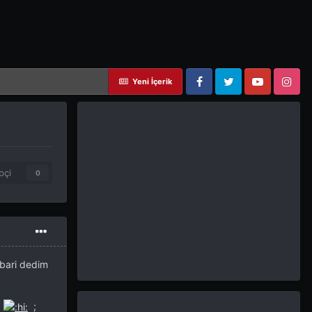
Yeni İçerik
Facebook
Twitter
YouTube
Instagram
pçi
0
 bari dedim
r
;