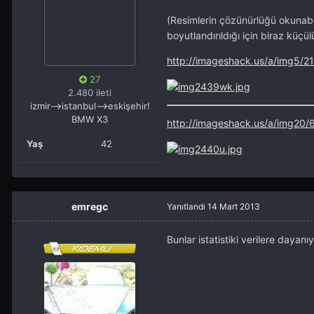
(Resimlerin çözünürlüğü okunab
boyutlandırıldığı için biraz küçü
http://imageshack.us/a/img5/
27
2.480 ileti
izmir-->istanbul-->eskişehir!
BMW X3
http://imageshack.us/a/img20
Yaş
42
emregc
Yanıtlandı
14 Mart 2013
Bunlar istatistiki verilere dayanı