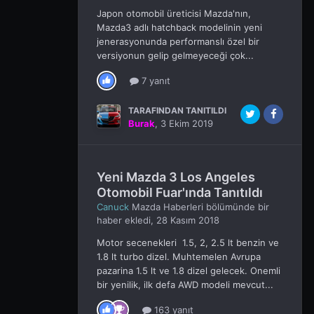
Japon otomobil üreticisi Mazda'nın,
Mazda3 adlı hatchback modelinin yeni
jenerasyonunda performanslı özel bir
versiyonun gelip gelmeyeceği çok...
7 yanıt
TARAFINDAN TANITILDI
Burak
,
3 Ekim 2019
Yeni Mazda 3 Los Angeles
Otomobil Fuar'ında Tanıtıldı
Canuck
Mazda Haberleri
bölümünde bir
haber ekledi,
28 Kasım 2018
Motor secenekleri 1.5, 2, 2.5 lt benzin ve
1.8 lt turbo dizel. Muhtemelen Avrupa
pazarina 1.5 lt ve 1.8 dizel gelecek. Onemli
bir yenilik, ilk defa AWD modeli mevcut...
163 yanıt