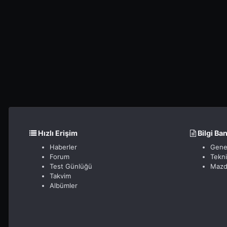
Hızlı Erişim
Bilgi Ba
Haberler
Gene
Forum
Tekn
Test Günlüğü
Mazd
Takvim
Albümler