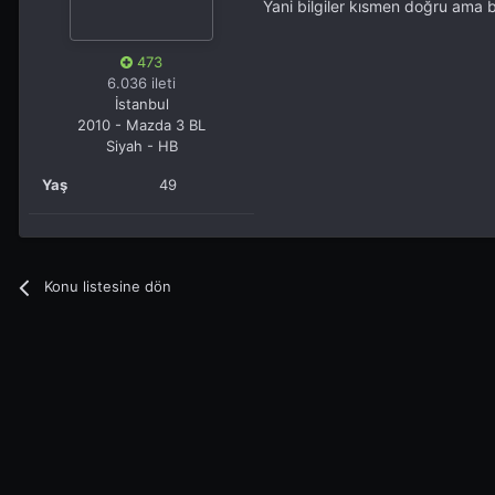
Yani bilgiler kısmen doğru ama 
473
6.036 ileti
İstanbul
2010 - Mazda 3 BL
Siyah - HB
Yaş
49
Konu listesine dön