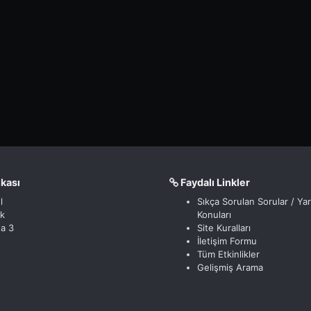
nkası
Faydalı Linkler
l
Sıkça Sorulan Sorular / Ya
ik
Konuları
a 3
Site Kuralları
İletişim Formu
Tüm Etkinlikler
Gelişmiş Arama