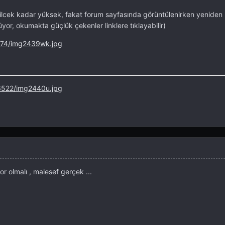
ilcek kadar yüksek, fakat forum sayfasında görüntülenirken yeniden
lüyor, okumakta güçlük çekenler linklere tıklayabilir)
2174/img2439wk.jpg
/6522/img2440u.jpg
yor olmalı , malesef gerçek ...