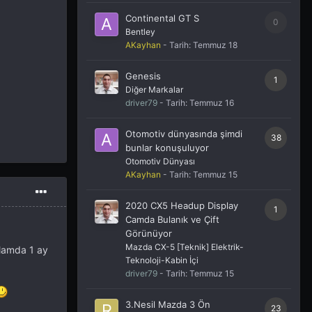
Continental GT S
0
Bentley
AKayhan
- Tarih:
Temmuz 18
Genesis
1
Diğer Markalar
driver79
- Tarih:
Temmuz 16
Otomotiv dünyasında şimdi
38
bunlar konuşuluyor
Otomotiv Dünyası
AKayhan
- Tarih:
Temmuz 15
2020 CX5 Headup Display
1
Camda Bulanık ve Çift
Görünüyor
Mazda CX-5 [Teknik] Elektrik-
lamda 1 ay
Teknoloji-Kabin İçi
driver79
- Tarih:
Temmuz 15
3.Nesil Mazda 3 Ön
23