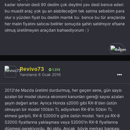
kadar istersin dedi 90 dedim çok deyilmi yav dedi bence ederi
bu muadil araç yok şu an alabileceğim tek satma sebebim para
olur o yüzden fiyat bu dedim mantık bu bence bu tür araçlarda
her malın fiyatını satıcısı belirler sonuçda şahin satılmıyor efsane
olmuş üretilmeyen araçdan bahsediyorum : )
1
Revivo73
1.313
Yanıtlandı
6 Ocak 2016
2012'de Mazda üretimi durdurmuş, her geçen sene, gün saysı
azalan bir model olunca ekonomi kanunları gereği sayısı azalan
şeyin değeri artar. Ayrıca Honda s2000 gibi RX-8'den üstün
olmayan bir model 100bin TL ediyorken RX-8'in 50bin TL
etmesi garipti, RX-8 S2000'e göre üstün model. Yani ya RX-8
S2000 fiyatlarına yaklaşması veya S2000'in RX-8 fiyatlarına
düşmesi gerekiyordu, ilki oldu. Ancak böyle merkez bankası