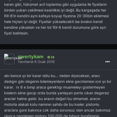
kararı gibi, hükümet acil toplantısı gibi uygulama ile fiyatların
birden yukarı cekilmesi kesinlikle iyi değil. Bu kargaşada her
RX-8'in kendini aynı kefeye koyup fiyatına 20-30bin eklemesi
hele hiçten iyi değil. Fiyatlar yükselecekti ise bırakın kendi
kendine yükselsin ve her bir RX-8 kendi durumuna göre ayrı
fiyat belirlesin.
qwertykam
28
Yanıtlandı
6 Ocak 2016
abı bence ıyı bır karar oldu bu... neden dıyeceksın, aracı
dedıgın gıbı degerını bılemeyenlerın elıne gecmemesı ıcın ıyı bır
karar. rx 8 e bınıp araca gerektıgı muameleyı gostermeyen
kısılerın elıne gecıp orda burda yanlayan perte cıkan degersız
araclar halıne geldı. bu aracın değeri bu olmamalı. aracın
motorla alakalı kotu namının sahıbı de bu kısıler. pistonlu
araclara gore bakınca cok daha sorunsuz olan ancak bakımsız
olunca narınlesen motoru 100.000 de bıtıyor hurafesının