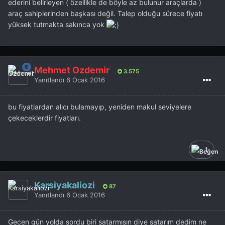
ederini belirleyen ( özellikle de böyle az bulunur araçlarda )
araç sahiplerinden başkası değil. Talep olduğu sürece fiyatı
yüksek tutmakta sakınca yok
Mehmet Özdemir
3.575
Yanıtlandı
6 Ocak 2016
bu fiyatlardan alıcı bulamayıp, yeniden makul seviyelere
çekeceklerdir fiyatları.
1
Karsiyakaliozi
87
Yanıtlandı
6 Ocak 2016
Gecen gün yolda sordu biri satarmısın diye satarım dedim ne