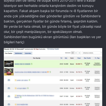
söyledi ben de temiz ve düşük km'li 2010-2011'lere o kadar
isteniyor sen herhalde onlarla karıştırdım dedim ve konuyu
kapattım. Fakat akşam başka bir forumda rx-8 fiyatlarının bir
anda çok yükseldiğine dair gönderiler gördüm ve Sahibinden'e
baktım, gerçekten fiyatlar bir günde fırlamış, şaşırdım kaldım.
Bir yerde bir hata olmalı, bir günde böyle bir fiyat yükselişi nasıl
olur, bir çeşit manipülasyon, bir spekülasyon olmalı.
Sahibinden'den bugünkü ekran görüntüsü (ilan başlıkları ve yer
bilgileri hariç)