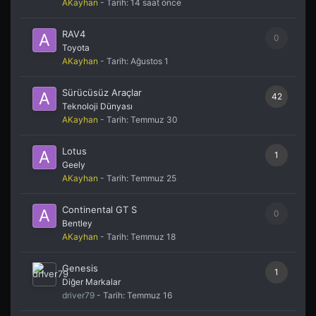
AKayhan
- Tarih:
14 saat önce
RAV4
0
Toyota
AKayhan
- Tarih:
Ağustos 1
Sürücüsüz Araçlar
42
Teknoloji Dünyası
AKayhan
- Tarih:
Temmuz 30
Lotus
1
Geely
AKayhan
- Tarih:
Temmuz 25
Continental GT S
0
Bentley
AKayhan
- Tarih:
Temmuz 18
Genesis
1
Diğer Markalar
driver79
- Tarih:
Temmuz 16