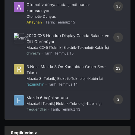
Otomotiv dünyasında şimdi bunlar
38
konuşuluyor
Otomotiv Dünyası
AKayhan
- Tarih:
Temmuz 15
2020 CX5 Headup Display Camda Bulanık ve
1
Çift Görünüyor
Mazda CX-5 [Teknik] Elektrik-Teknoloji-Kabin İçi
driver79
- Tarih:
Temmuz 15
3.Nesil Mazda 3 Ön Konsoldan Gelen Ses-
23
Tıkırtı
Mazda 3 [Teknik] Elektrik-Teknoloji-Kabin İçi
razumuhin
- Tarih:
Temmuz 14
Mazda 6 bağaj sorunu
2
Mazda6 [Teknik] Elektrik-Teknoloji-Kabin İçi
frequentflier
- Tarih:
Temmuz 13
Seçtiklerimiz