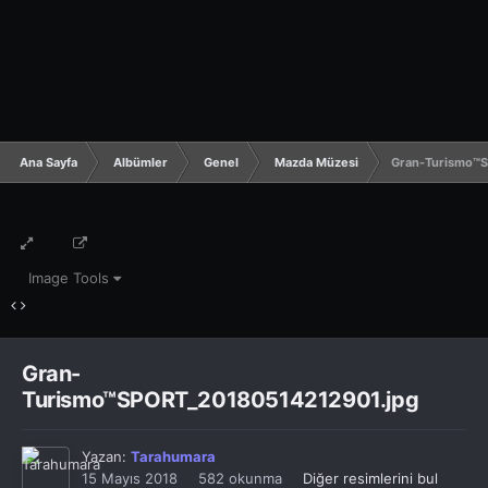
Ana Sayfa
Albümler
Genel
Mazda Müzesi
Gran-Turismo™
Image Tools
Gran-
Turismo™SPORT_20180514212901.jpg
Yazan:
Tarahumara
15 Mayıs 2018
582 okunma
Diğer resimlerini bul