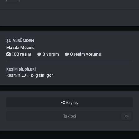
ŞU ALBÜMDEN
Mazda Müzesi
100 resim
0 yorum
0 resim yorumu
RESIM BILGILERI
Resmin EXIF bilgisini gör
Paylaş
Takipçi
0