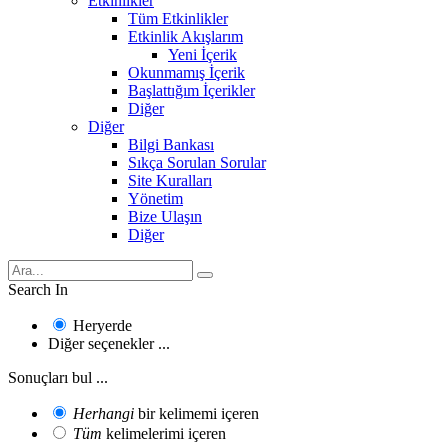
Etkinlikler
Tüm Etkinlikler
Etkinlik Akışlarım
Yeni İçerik
Okunmamış İçerik
Başlattığım İçerikler
Diğer
Diğer
Bilgi Bankası
Sıkça Sorulan Sorular
Site Kuralları
Yönetim
Bize Ulaşın
Diğer
Search In
Heryerde
Diğer seçenekler ...
Sonuçları bul ...
Herhangi
bir kelimemi içeren
Tüm
kelimelerimi içeren