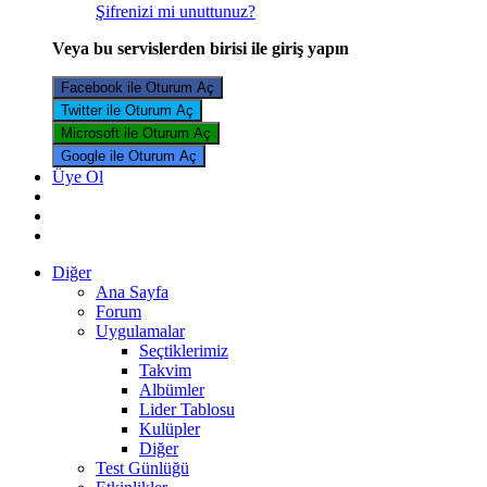
Şifrenizi mi unuttunuz?
Veya bu servislerden birisi ile giriş yapın
Facebook ile Oturum Aç
Twitter ile Oturum Aç
Microsoft ile Oturum Aç
Google ile Oturum Aç
Üye Ol
Diğer
Ana Sayfa
Forum
Uygulamalar
Seçtiklerimiz
Takvim
Albümler
Lider Tablosu
Kulüpler
Diğer
Test Günlüğü