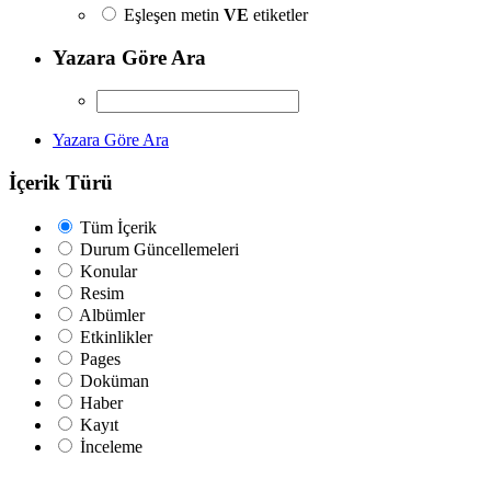
Eşleşen metin
VE
etiketler
Yazara Göre Ara
Yazara Göre Ara
İçerik Türü
Tüm İçerik
Durum Güncellemeleri
Konular
Resim
Albümler
Etkinlikler
Pages
Doküman
Haber
Kayıt
İnceleme