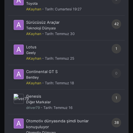
Toyota
AKayhan
- Tarih:
Cumartesi 19:27
Sürücüsüz Araçlar
42
Teknoloji Dünyası
AKayhan
- Tarih:
Temmuz 30
Lotus
1
Geely
AKayhan
- Tarih:
Temmuz 25
Continental GT S
0
Bentley
AKayhan
- Tarih:
Temmuz 18
Genesis
1
Diğer Markalar
driver79
- Tarih:
Temmuz 16
Otomotiv dünyasında şimdi bunlar
38
konuşuluyor
Otomotiv Dünyası