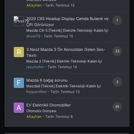
AKayhan
- Tarih:
Temmuz 15
2020 CX5 Headup Display Camda Bulanık ve
1
Çift Görünüyor
Mazda CX-5 [Teknik] Elektrik-Teknoloji-Kabin İçi
driver79
- Tarih:
Temmuz 15
3.Nesil Mazda 3 Ön Konsoldan Gelen Ses-
23
Tıkırtı
Mazda 3 [Teknik] Elektrik-Teknoloji-Kabin İçi
razumuhin
- Tarih:
Temmuz 14
Mazda 6 bağaj sorunu
2
Mazda6 [Teknik] Elektrik-Teknoloji-Kabin İçi
frequentflier
- Tarih:
Temmuz 13
EV Elektrikli Otomobiller
91
Otomotiv Dünyası
AKayhan
- Tarih:
Temmuz 8