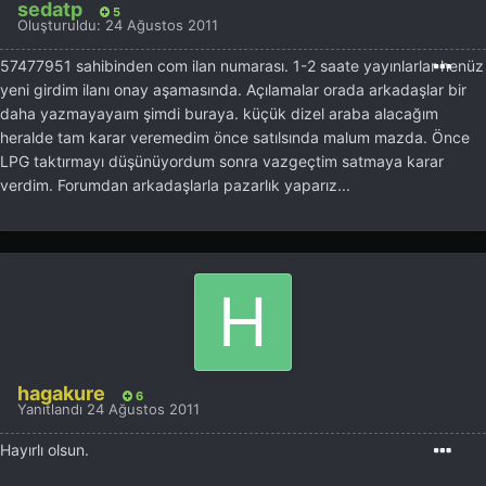
sedatp
5
Oluşturuldu:
24 Ağustos 2011
57477951 sahibinden com ilan numarası. 1-2 saate yayınlarlar henüz
yeni girdim ilanı onay aşamasında. Açılamalar orada arkadaşlar bir
daha yazmayayaım şimdi buraya. küçük dizel araba alacağım
heralde tam karar veremedim önce satılsında malum mazda. Önce
LPG taktırmayı düşünüyordum sonra vazgeçtim satmaya karar
verdim. Forumdan arkadaşlarla pazarlık yaparız...
hagakure
6
Yanıtlandı
24 Ağustos 2011
Hayırlı olsun.