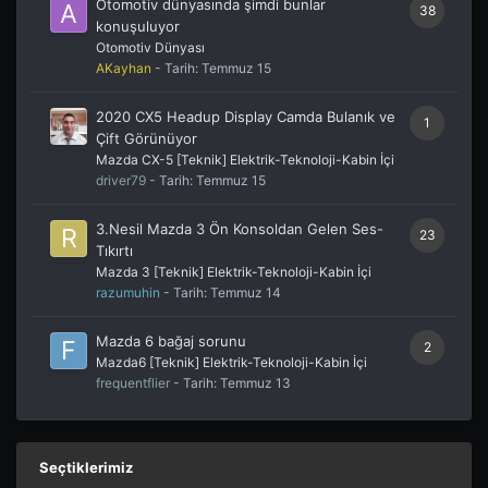
Otomotiv dünyasında şimdi bunlar
38
konuşuluyor
Otomotiv Dünyası
AKayhan
- Tarih:
Temmuz 15
2020 CX5 Headup Display Camda Bulanık ve
1
Çift Görünüyor
Mazda CX-5 [Teknik] Elektrik-Teknoloji-Kabin İçi
driver79
- Tarih:
Temmuz 15
3.Nesil Mazda 3 Ön Konsoldan Gelen Ses-
23
Tıkırtı
Mazda 3 [Teknik] Elektrik-Teknoloji-Kabin İçi
razumuhin
- Tarih:
Temmuz 14
Mazda 6 bağaj sorunu
2
Mazda6 [Teknik] Elektrik-Teknoloji-Kabin İçi
frequentflier
- Tarih:
Temmuz 13
Seçtiklerimiz