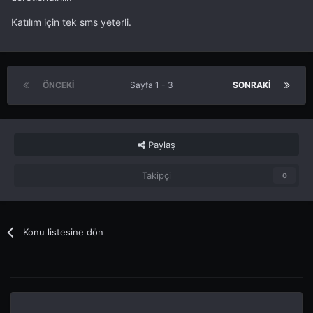
Katılım için tek sms yeterli.
ÖNCEKI
Sayfa 1 - 3
SONRAKI
Paylaş
Takipçi
0
Konu listesine dön