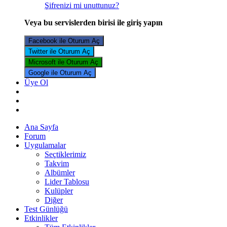
Şifrenizi mi unuttunuz?
Veya bu servislerden birisi ile giriş yapın
Facebook ile Oturum Aç
Twitter ile Oturum Aç
Microsoft ile Oturum Aç
Google ile Oturum Aç
Üye Ol
Ana Sayfa
Forum
Uygulamalar
Seçtiklerimiz
Takvim
Albümler
Lider Tablosu
Kulüpler
Diğer
Test Günlüğü
Etkinlikler