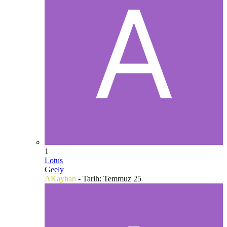
1
Lotus
Geely
AKayhan
- Tarih:
Temmuz 25