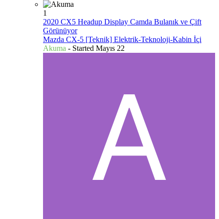
1
2020 CX5 Headup Display Camda Bulanık ve Çift
Görünüyor
Mazda CX-5 [Teknik] Elektrik-Teknoloji-Kabin İçi
Akuma
- Started
Mayıs 22