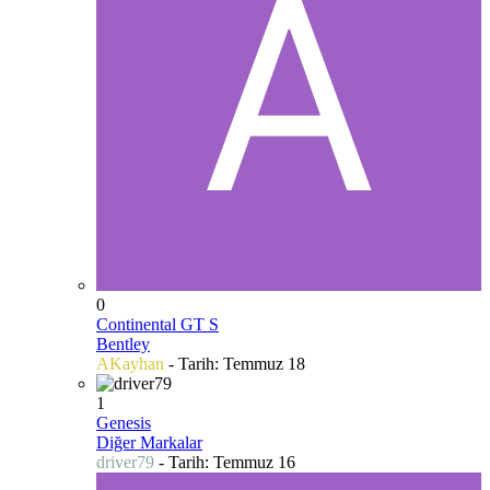
0
Continental GT S
Bentley
AKayhan
- Tarih:
Temmuz 18
1
Genesis
Diğer Markalar
driver79
- Tarih:
Temmuz 16