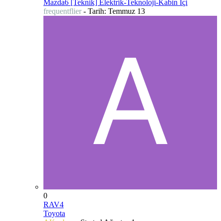
Mazda6 [Teknik] Elektrik-Teknoloji-Kabin İçi
frequentflier
- Tarih:
Temmuz 13
0
RAV4
Toyota