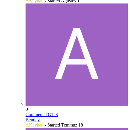
AKayhan
- Started
Ağustos 1
0
Continental GT S
Bentley
AKayhan
- Started
Temmuz 18