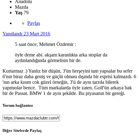
Anadolu
Mazda
Yaş
79
Paylaş
Yanıtlandı
23 Mart 2016
5 saat önce, Mehmet Özdemir :
öyle deme abi. akşam karanlıkta arka stoplar da
aydınlandığında görmelisin bir de.
Kurtarmaz .) Yanlız bir düşün, 3'ün herşeyini tam yapsalar bu sefer
6'nın biraz daha geniş ve güçlü olması dışında bir esprisi kalmazdı. 6
'nın arka kısım cok güzel örneğin, 3'ü de aynı tarzda bilerek
yapmıolar bence. Tüm markalarda öyle zaten. Golf'ün arkaya bak
bir de Passat. BMW 1 de aynı şekilde. Bu piyasanın bir gereği.
Yorum bağlantısı
Diğer Sitelerde Paylaş