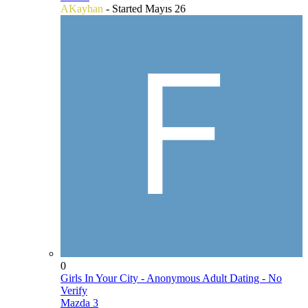
AKayhan
- Started
Mayıs 26
0
Girls In Your City - Anonymous Adult Dating - No
Verify
Mazda 3