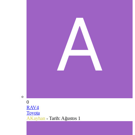
0
RAV4
Toyota
AKayhan
- Tarih:
Ağustos 1