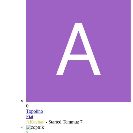
0
Topolino
Fiat
AKayhan
- Started
Temmuz 7
2