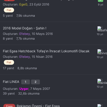
Oluşturan:
EgeG
,
23 Eylül 2016
Fiat
5
yanıt
7,9b
okunma
2016 Model Doğan - Şahin !
Oluşturan:
Efebey
,
10 Mayıs 2016
8
yanıt
7,7b
okunma
Fiat Egea Hatchback Tofaş’ın İhracat Lokomotifi Olacak
Oluşturan:
Efebey
,
15 Nisan 2016
Fiat
17
yanıt
8,8b
okunma
Fiat LINEA
1
2
Oluşturan:
Uygar
,
7 Mayıs 2007
39
yanıt
32,6b
okunma
Reklamın Önemi - Fiat Egea
Egea