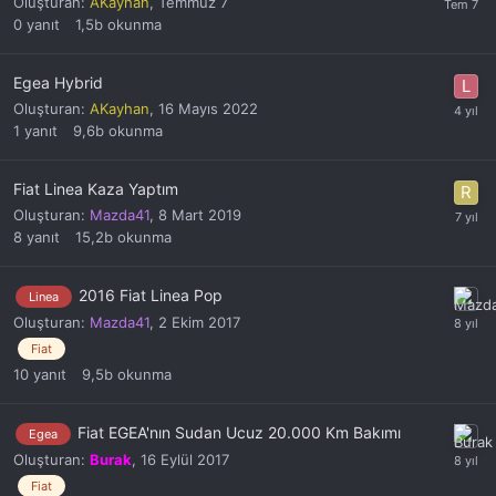
Oluşturan:
AKayhan
,
Temmuz 7
0
yanıt
1,5b
okunma
Egea Hybrid
Oluşturan:
AKayhan
,
16 Mayıs 2022
1
yanıt
9,6b
okunma
Fiat Linea Kaza Yaptım
Oluşturan:
Mazda41
,
8 Mart 2019
8
yanıt
15,2b
okunma
2016 Fiat Linea Pop
Linea
Oluşturan:
Mazda41
,
2 Ekim 2017
Fiat
10
yanıt
9,5b
okunma
Fiat EGEA'nın Sudan Ucuz 20.000 Km Bakımı
Egea
Oluşturan:
Burak
,
16 Eylül 2017
Fiat