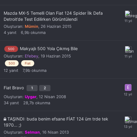
Mazda MX-5 Temelli Olan Fiat 124 Spider İlk Defa
Detroit’de Test Edilirken Görüntülendi
Oluşturan:
Mümin
,
26 Haziran 2015
4
yanıt
6,9b
okunma
Makyajlı 500 Yola Çıkmış Bile
500
Oluşturan:
Efebey
,
19 Haziran 2015
500
Fiat
12
yanıt
7,9b
okunma
Fiat Bravo
1
2
Oluşturan:
Uygar
,
12 Nisan 2008
34
yanıt
28,7b
okunma
TAŞINDI: buda benim efsane FİAT 124 üm trde tek
1970... ;)
Oluşturan:
Selman
,
16 Nisan 2013