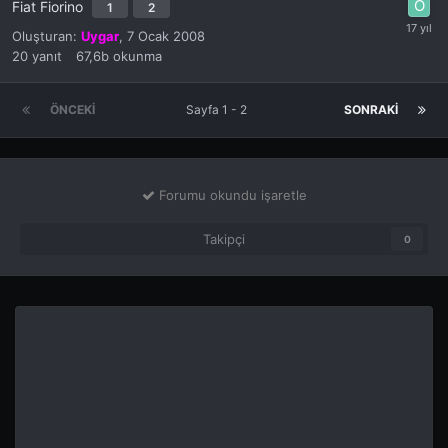
Fiat Fiorino
1
2
Oluşturan:
Uygar
,
7 Ocak 2008
20
yanıt
67,6b
okunma
ÖNCEKI
Sayfa 1 - 2
SONRAKI
Forumu okundu işaretle
Takipçi
0