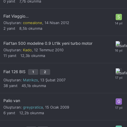
0
yanıt
7,7b
okunma
Fiat Viaggio...
Oluşturan:
comealone
,
14 Nisan 2012
2
yanıt
8,5b
okunma
Fiat'tan 500 modeline 0.9 Lt'lik yeni turbo motor
Oluşturan:
Kado
,
12 Temmuz 2010
11
yanıt
12,3b
okunma
Fiat 126 BIS
1
2
Oluşturan:
Matrikzs
,
13 Şubat 2007
38
yanıt
45,1b
okunma
Palio van
Oluşturan:
greypratica
,
15 Ocak 2009
6
yanıt
12,2b
okunma