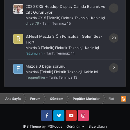
2020 CX5 Headup Display Camda Bulanık ve
1
Çift Görünüyor
Mazda CX-5 [Teknik] Elektrik-Teknoloji-Kabin İçi
driver79
- Tarih:
Temmuz 15
3.Nesil Mazda 3 Ön Konsoldan Gelen Ses-
23
Tıkırtı
Mazda 3 [Teknik] Elektrik-Teknoloji-Kabin İçi
razumuhin
- Tarih:
Temmuz 14
Mazda 6 bağaj sorunu
2
Mazda6 [Teknik] Elektrik-Teknoloji-Kabin İçi
frequentflier
- Tarih:
Temmuz 13
Ana Sayfa
Forum
Gündem
Popüler Markalar
Fiat
Facebook
Twitter
YouTube
Instagram
IPS Theme
by
IPSFocus
Görünüm
Bize Ulaşın