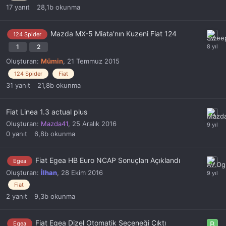
17
yanıt
28,1b
okunma
Mazda MX-5 Miata'nın Kuzeni Fiat 124
124 Spider
1
2
Oluşturan:
Mümin
,
21 Temmuz 2015
124 Spider
Fiat
31
yanıt
21,8b
okunma
Fiat Linea 1.3 actual plus
Oluşturan:
Mazda41
,
25 Aralık 2016
0
yanıt
6,8b
okunma
Fiat Egea HB Euro NCAP Sonuçları Açıklandı
Egea
Oluşturan:
İlhan
,
28 Ekim 2016
Fiat
2
yanıt
9,3b
okunma
Fiat Egea Dizel Otomatik Seçeneği Çıktı
Egea