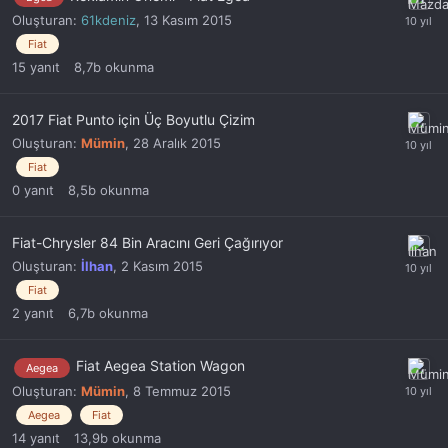
Oluşturan:
61kdeniz
,
13 Kasım 2015
Fiat
15
yanıt
8,7b
okunma
2017 Fiat Punto için Üç Boyutlu Çizim
Oluşturan:
Mümin
,
28 Aralık 2015
Fiat
0
yanıt
8,5b
okunma
Fiat-Chrysler 84 Bin Aracını Geri Çağırıyor
Oluşturan:
İlhan
,
2 Kasım 2015
Fiat
2
yanıt
6,7b
okunma
Fiat Aegea Station Wagon
Aegea
Oluşturan:
Mümin
,
8 Temmuz 2015
Aegea
Fiat
14
yanıt
13,9b
okunma