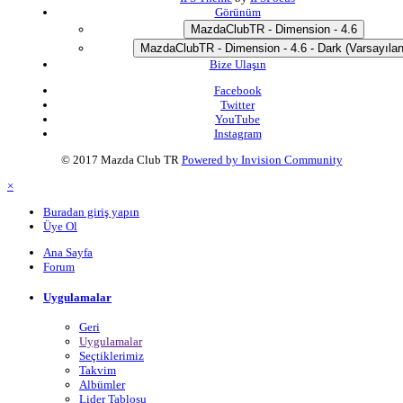
Görünüm
MazdaClubTR - Dimension - 4.6
MazdaClubTR - Dimension - 4.6 - Dark (Varsayılan
Bize Ulaşın
Facebook
Twitter
YouTube
Instagram
© 2017 Mazda Club TR
Powered by Invision Community
×
Buradan giriş yapın
Üye Ol
Ana Sayfa
Forum
Uygulamalar
Geri
Uygulamalar
Seçtiklerimiz
Takvim
Albümler
Lider Tablosu