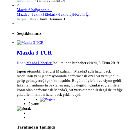
razumuhin
- Tarih:
Temmuz 14
2
Mazda 6 bağaj sorunu
Mazda6 [Teknik] Elektrik-Teknoloji-Kabin İçi
frequentflier
- Tarih:
Temmuz 13
Seçtiklerimiz
Mazda 3 TCR
İlhan
Mazda Haberleri
bölümünde bir haber ekledi,
3 Ekim 2019
Japon otomobil üreticisi Mazda'nın, Mazda3 adlı hatchback
modelinin yeni jenerasyonunda performanslı özel bir versiyonun
gelip gelmeyeceği çok konuşuldu. Bugün böyle bir versiyon geldi,
fakat tam anlamıyla beklenen araç bu değildi. Çünkü söylentilere
konu olan performanslı Mazda3, bir yarış otomobili değil de trafiğe
çıkabilen hızlı bir hatchback şeklindeydi.
7 yanıt
Tarafından Tanıtıldı