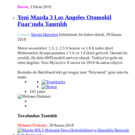
Burak
,
3 Ekim 2019
Yeni Mazda 3 Los Angeles Otomobil
Fuar'ında Tanıtıldı
Canuck
Mazda Haberleri
bölümünde bir haber ekledi,
28 Kasım
2018
Motor secenekleri 1.5, 2, 2.5 lt benzin ve 1.8 lt turbo dizel.
Muhtemelen Avrupa pazarina 1.5 lt ve 1.8 dizel gelecek. Onemli bir
yenilik, ilk defa AWD modeli mevcut olacak. Turkiye'ye gelir mi
emin degilim. Yeni Skyactive-X motor ise 2019 da satisa cikiyor.
Resimler de Hatchback'teki gri rengin ismi "Polymetal" grisi imis bu
arada
163 yanıt
Tarafından Tanıtıldı
Mehmet Özdemir
,
28 Kasım 2018