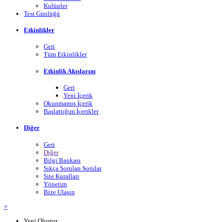
Kulüpler
Test Günlüğü
Etkinlikler
Geri
Tüm Etkinlikler
Etkinlik Akışlarım
Geri
Yeni İçerik
Okunmamış İçerik
Başlattığım İçerikler
Diğer
Geri
Diğer
Bilgi Bankası
Sıkça Sorulan Sorular
Site Kuralları
Yönetim
Bize Ulaşın
×
Yeni Oluştur...