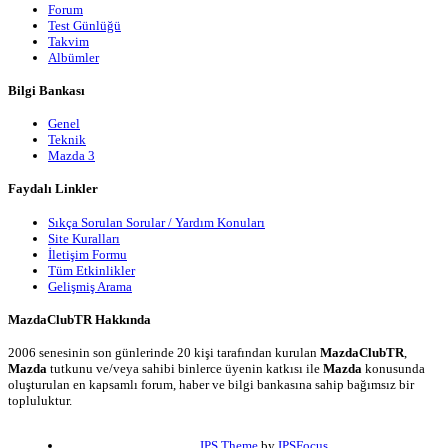
Forum
Test Günlüğü
Takvim
Albümler
Bilgi Bankası
Genel
Teknik
Mazda 3
Faydalı Linkler
Sıkça Sorulan Sorular / Yardım Konuları
Site Kuralları
İletişim Formu
Tüm Etkinlikler
Gelişmiş Arama
MazdaClubTR Hakkında
2006 senesinin son günlerinde 20 kişi tarafından kurulan
MazdaClubTR
,
Mazda
tutkunu ve/veya sahibi binlerce üyenin katkısı ile
Mazda
konusunda
oluşturulan en kapsamlı forum, haber ve bilgi bankasına sahip bağımsız bir
topluluktur.
IPS Theme
by
IPSFocus