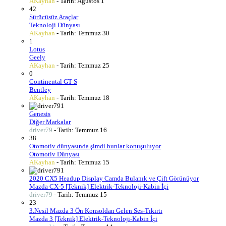
AKayhan
- Tarih:
Ağustos 1
42
Sürücüsüz Araçlar
Teknoloji Dünyası
AKayhan
- Tarih:
Temmuz 30
1
Lotus
Geely
AKayhan
- Tarih:
Temmuz 25
0
Continental GT S
Bentley
AKayhan
- Tarih:
Temmuz 18
1
Genesis
Diğer Markalar
driver79
- Tarih:
Temmuz 16
38
Otomotiv dünyasında şimdi bunlar konuşuluyor
Otomotiv Dünyası
AKayhan
- Tarih:
Temmuz 15
1
2020 CX5 Headup Display Camda Bulanık ve Çift Görünüyor
Mazda CX-5 [Teknik] Elektrik-Teknoloji-Kabin İçi
driver79
- Tarih:
Temmuz 15
23
3.Nesil Mazda 3 Ön Konsoldan Gelen Ses-Tıkırtı
Mazda 3 [Teknik] Elektrik-Teknoloji-Kabin İçi