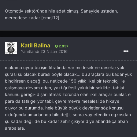
Otomotiv sektöründe hile adet olmuş. Sanayide ustadan,
mercedese kadar [emoji12]
Katil Balina
2.057
Yanıtlandı
23 Nisan 2016
makama uyup bu işin fıtratında var mı desek ne desek:) yok
şurası şu olacak burası böyle olacak... bu araçlara bu kadar yük
bindirirsen olacağı bu. neticede 150 yıllık ilkel bir teknoloji ile
çalışmaya devam eden, yaktığı fosil yakıtı bir şekilde -tabiat
kanunu gereği- dışarı atmak zorunda olan ilkel araçlar bunlar. e
para da tatlı geliyor tabi. çevre mevre meselesi de hikaye
oluyor bu durumda. hele büyük büyük devletler söz konusu
olduğunda umurlarında bile değil, sonra vay efendim egzosdan
şu kadar değil de bu kadar zehir çıkıyor diye abandıkça aban
arabalara.