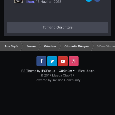
İlhan
,
13 Haziran 2018
Tümünü Görüntüle
Ana Sayfa
Forum
Gündem
Otomotiv Dünyası
5 Dev Otomobi
Facebook
Twitter
YouTube
Instagram
IPS Theme
by
IPSFocus
Görünüm
Bize Ulaşın
© 2017 Mazda Club TR
Powered by Invision Community