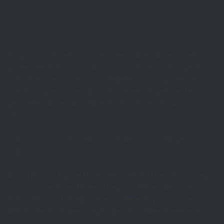
Dünya otomobil sektörünün en önemli ülkesi Almanya tarihi
günlerinden birini yaşıyor. Alman otomobil devi Volkwagen’in
(VW) dizel araçlarda emisyon değerlerini düşük göstermek için
özel bir program kullandığını kabul etmesinin yankıları henüz
geçmeden, Alman otomobil endüstrisinde yeni bir skandal
ortaya çıktı.
Çok sayıda otomobil üreticisi yüzbinlerce otomobili geri
çağıracak.
Alman Motorlu Taşıtlar Dairesi tesbit ettiVW skandalının ortaya
çıkmasının ardından Federal Ulaştırma Bakanı Alexander
Dobrindt‘in (CSU) isteği üzerine inceleme başlatan Alman
Motorlu Taşıtlar Dairesi, çeşitli dizel otomobilleri incelemeye
almıştı.