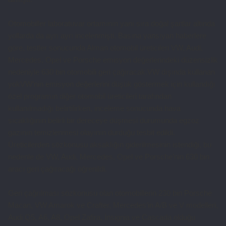
Otomobiller laboratuvar ortamının yanı sıra doğal şartlar altında
yollarda da ayrı ayrı incelenmişti. Basına yansıyan haberlere
göre, testler sonucunda Alman otomobil üreticileri VW, Audi,
Mercedes, Opel ve Porsche emisyon değerlerindeki düzensizlik
nedeniyle 630 bin otomobili geri çağıracak.VW dışında kullanan
yokVW’nin emisyon değerlerini düşük göstermek için kullandığı
özel programın diğer otomobil üreticileri tarafından
kullanılmadığı belirtilirken, inceleme sonucunda hava
sıcaklığının belirli bir dereceye düşmesi durumunda egzoz
gazının temizlenmesi olayının durduğu tesbit edildi.
Üreticilerden sözkonusu aksaklığın giderilmesinin istendiği, bu
nedenle de VW, Audi, Mercedes, Opel ve Porsche’nin 630 bin
aracı geri çağıracağı öğrenildi.
Geri çağrılması sözkonusu olan otomobillerin 230 bin Porsche
Macan, VW Amarok ve Crafter, Mercedes’in A/B ve V modelleri,
Audi Q5, A6, A8, Opel Zafira, İnsignia ve Cascada olduğu