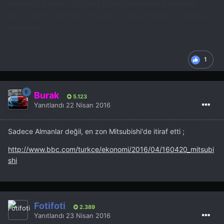
belirtiliyor. Federal Ulaştırma Bakanı Alexander Dobrindt’in
önümüzdeki saatlerde konuya ilişkin basın toplantısı yapması
bekleniyor.
1
Burak
5.123
Yanıtlandı
22 Nisan 2016
Sadece Almanlar değil, en zon Mitsubishi'de itiraf etti ;
http://www.bbc.com/turkce/ekonomi/2016/04/160420_mitsubi
shi
Fotifoti
2.389
Yanıtlandı
23 Nisan 2016