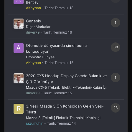
Bentley
AKayhan
- Tarih:
Temmuz 18
Genesis
1
Diğer Markalar
driver79
- Tarih:
Temmuz 16
Otomotiv dünyasında şimdi bunlar
38
konuşuluyor
Otomotiv Dünyası
AKayhan
- Tarih:
Temmuz 15
2020 CX5 Headup Display Camda Bulanık ve
1
Çift Görünüyor
Mazda CX-5 [Teknik] Elektrik-Teknoloji-Kabin İçi
driver79
- Tarih:
Temmuz 15
3.Nesil Mazda 3 Ön Konsoldan Gelen Ses-
23
Tıkırtı
Mazda 3 [Teknik] Elektrik-Teknoloji-Kabin İçi
razumuhin
- Tarih:
Temmuz 14