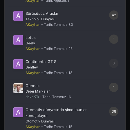
AKayhan
- Tarih:
Ağustos 1
Sürücüsüz Araçlar
42
Teknoloji Dünyası
AKayhan
- Tarih:
Temmuz 30
Lotus
1
Geely
AKayhan
- Tarih:
Temmuz 25
Continental GT S
0
Bentley
AKayhan
- Tarih:
Temmuz 18
Genesis
1
Diğer Markalar
driver79
- Tarih:
Temmuz 16
Otomotiv dünyasında şimdi bunlar
38
konuşuluyor
Otomotiv Dünyası
AKayhan
- Tarih:
Temmuz 15