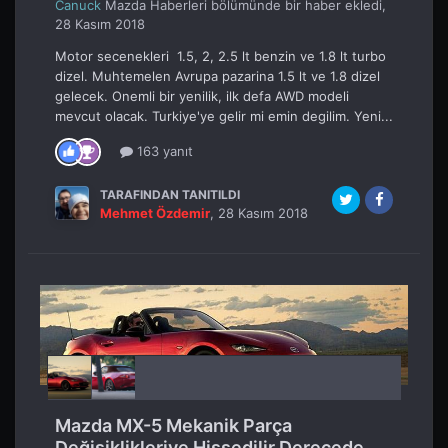
Canuck
Mazda Haberleri
bölümünde bir haber ekledi,
28 Kasım 2018
Motor secenekleri 1.5, 2, 2.5 lt benzin ve 1.8 lt turbo
dizel. Muhtemelen Avrupa pazarina 1.5 lt ve 1.8 dizel
gelecek. Onemli bir yenilik, ilk defa AWD modeli
mevcut olacak. Turkiye'ye gelir mi emin degilim. Yeni...
163 yanıt
TARAFINDAN TANITILDI
Mehmet Özdemir
,
28 Kasım 2018
Mazda MX-5 Mekanik Parça
Değişiklikleriye Hissedilir Derecede