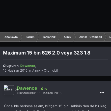
Ana Sayfa
Forum
İlanlarınız
Alınık
Alınık - Otomobil
M
Maximum 15 bin 626 2.0 veya 323 1.8
Oluşturan:
Dawence
,
15 Haziran 2016
in
Alınık - Otomobil
Dawence
10
Oluşturuldu:
15 Haziran 2016
Öncelikle herkese selam, bütçem 15 bin, sahibin den de bir kaç