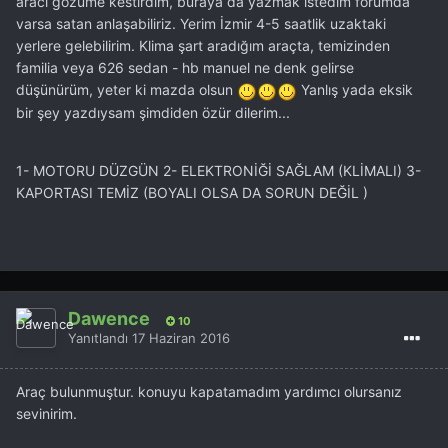
aracı gözüme kestirdim, buraya da yazmak istedim forumda
varsa satan anlaşabiliriz. Yerim İzmir 4-5 saatlik uzaktaki
yerlere gelebilirim. Klima şart aradığım araçta, temizinden
familia veya 626 sedan - hb manuel ne denk gelirse
düşünürüm, yeter ki mazda olsun
Yanlış yada eksik
bir şey yazdıysam şimdiden özür dilerim...
1- MOTORU DÜZGÜN 2- ELEKTRONİĞİ SAĞLAM (KLİMALI) 3-
KAPORTASI TEMİZ (BOYALI OLSA DA SORUN DEĞİL )
Dawence
10
Yanıtlandı
17 Haziran 2016
Araç bulunmuştur. konuyu kapatamadım yardımcı olursanız
sevinirim.