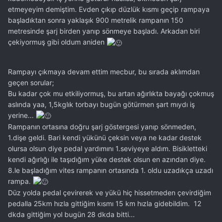
etmeyeyim demiştim. Evden çıkıp düzlük kısmı geçip rampaya
başladıktan sonra yaklaşık 900 metrelik rampanın 150
metresinde şarj birden yanıp sönmeye başladı. Arkadan biri
çekiyormuş gibi oldum aniden
Rampayı çıkmaya devam ettim mecbur, bu sırada aklımdan
geçen sorular;
Bu kadar çok mu etkiliyormuş, bu artan ağırlıkta bayağı çokmuş
aslında yaa, 1,5kglık torbayı bugün götürmen şart mıydı iş
yerine...
Rampanın ortasına doğru şarj göstergesi yanıp sönmeden,
1.dişe geldi. Bari kendi yükünü çeksin veya ne kadar destek
olursa olsun diye pedal yardımını 1.seviyeye aldım. Bisikletteki
kendi ağırlığı ile taşıdığım yüke destek olsun en azından diye.
8.le başladığım vites rampanın ortasında 1. oldu uzadıkça uzadı
rampa.
Düz yolda pedal çevirerek ve yükü hiç hissetmeden çevirdiğim
pedalla 25km hızla gittiğim kısmı 15 km hızla gidebildim. 12
dkda gittiğim yol bugün 28 dkda bitti...