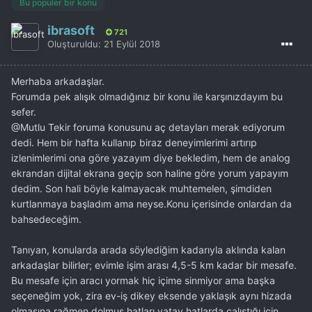
Bu popüler bir konu
ibrasoft
721
Oluşturuldu:
21 Eylül 2018
Merhaba arkadaşlar.
Forumda pek alışık olmadığınız bir konu ile karşınızdayım bu
sefer.
@Mutlu Tekir
foruma konusunu aç detayları merak ediyorum
dedi. Hem bir hafta kullanıp biraz deneyimlerimi artırıp
izlenimlerimi ona göre yazayım diye bekledim, hem de analog
ekrandan dijital ekrana geçip son haline göre yorum yapayım
dedim. Son hali böyle kalmayacak muhtemelen, şimdiden
kurtlanmaya başladım ama neyse.Konu içerisinde onlardan da
bahsedeceğim.
Tanıyan, konularda arada söylediğim kadarıyla aklında kalan
arkadaşlar bilirler; evimle işim arası 4,5-5 km kadar bir mesafe.
Bu mesafe için aracı yormak hiç içime sinmiyor ama başka
seçeneğim yok, zira ev-iş dikey eksende yaklaşık aynı hizada
olmasına rağmen dolmuş hatları yatay hatlarda çalıştığı için