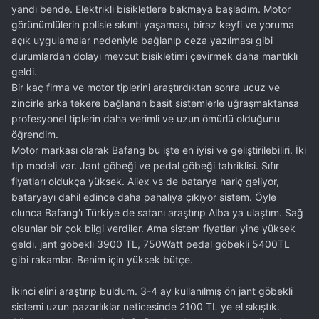
yandı bende. Elektrikli bisikletlere bakmaya başladım. Motor
görünümlülerin polisle sıkıntı yaşaması, biraz keyfi ve yoruma
açık uygulamalar nedeniyle bağlanıp ceza yazılması gibi
durumlardan dolayı mevcut bisikletimi çevirmek daha mantıklı
geldi.
Bir kaç firma ve motor tiplerini araştırdıktan sonra ucuz ve
zincirle arka tekere bağlanan basit sistemlerle uğraşmaktansa
profesyonel tiplerin daha verimli ve uzun ömürlü olduğunu
öğrendim.
Motor markası olarak Bafang bu işte en iyisi ve geliştirilebiliri. İki
tip modeli var. Jant göbeği ve pedal göbeği tahriklisi. Sıfır
fiyatları oldukça yüksek. Aliex vs de batarya hariç geliyor,
bataryayı dahil edince daha pahalıya çıkıyor sistem. Öyle
olunca Bafang'ı Türkiye de satanı araştırıp Alba ya ulaştım. Sağ
olsunlar bir çok bilgi verdiler. Ama sistem fiyatları yine yüksek
geldi. jant göbekli 3900 TL, 750Watt pedal göbekli 5400TL
gibi rakamlar. Benim için yüksek bütçe.
İkinci elini araştırıp buldum. 3-4 ay kullanılmış ön jant göbekli
sistemi uzun pazarlıklar neticesinde 2100 TL ye el sıkıştık.