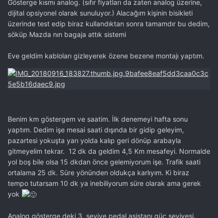
Gösterge kısmı analog. (sıfır fiyatları da zaten analog üzerine,
dijital opsiyonel olarak sunuluyor.) Alacağım kişinin bisikleti
üzerinde test edip biraz kullandıktan sonra tamamdır bu dedim,
söküp Mazda nın bagaja attık sistemi
Eve geldim kabloları gizleyerek özene bezene montajı yaptım.
Benim km göstergem ve saatim. İlk denemeyi hafta sonu
yaptım. Dedim işe mesai saati dışında bir gidip geleyim,
pazartesi yokuşta yarı yolda kalıp geri dönüp arabayla
gitmeyelim tekrar. 12 dk da geldim 4,5 Km mesafeyi. Normalde
yol boş bile olsa 15 dkdan önce gelemiyorum işe. Trafik saati
ortalama 25 dk. Süre yönünden oldukça karlıyım. Ki biraz
tempo tutarsam 10 dk ya inebiliyorum süre olarak ama gerek
yok
Analog gösterge deki 3. seviye pedal asistanı güç seviyesi.