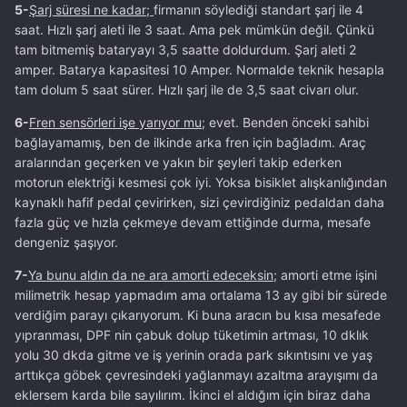
5-
Şarj süresi ne kadar;
firmanın söylediği standart şarj ile 4
saat. Hızlı şarj aleti ile 3 saat. Ama pek mümkün değil. Çünkü
tam bitmemiş bataryayı 3,5 saatte doldurdum. Şarj aleti 2
amper. Batarya kapasitesi 10 Amper. Normalde teknik hesapla
tam dolum 5 saat sürer. Hızlı şarj ile de 3,5 saat civarı olur.
6-
Fren sensörleri işe yarıyor mu;
evet. Benden önceki sahibi
bağlayamamış, ben de ilkinde arka fren için bağladım. Araç
aralarından geçerken ve yakın bir şeyleri takip ederken
motorun elektriği kesmesi çok iyi. Yoksa bisiklet alışkanlığından
kaynaklı hafif pedal çevirirken, sizi çevirdiğiniz pedaldan daha
fazla güç ve hızla çekmeye devam ettiğinde durma, mesafe
dengeniz şaşıyor.
7-
Ya bunu aldın da ne ara amorti edeceksin;
amorti etme işini
milimetrik hesap yapmadım ama ortalama 13 ay gibi bir sürede
verdiğim parayı çıkarıyorum. Ki buna aracın bu kısa mesafede
yıpranması, DPF nin çabuk dolup tüketimin artması, 10 dklık
yolu 30 dkda gitme ve iş yerinin orada park sıkıntısını ve yaş
arttıkça göbek çevresindeki yağlanmayı azaltma arayışımı da
eklersem karda bile sayılırım. İkinci el aldığım için biraz daha