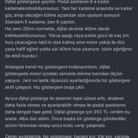
Dijital göstergeye geçtim. Pedal asistanını 9 a kadar
kademelendirebiliyorsunuz. Yani her kademe arasında ne kadar
güç artışı olacağını bölme açısından size opsiyon sunuyor.
Standartı 5 kademe, ben 6 yaptım.
Hız sınırı 25km normalde, dijital ekranla 40km olarak
belirleyebiliyorsunuz. Yokuş aşağı veya pedal gücü ile kaç km
hıza çıkacağınız tabii ki size kalmış ama motor çekişi ile düz
yada hafif eğimli yolda sizi 40km hıza çıkarıyor. (sizin ağırlığınız
da etkili bunda.)
Analogda kendi hız göstergemi kullanıyordum, dijital
göstergede motor içindeki sensörle dönme hızından ölçüm
yapıyor. Jant ve lastik ölçünüzü ayarladığınızda hız göstergesi
aktif çalışıyor. Hız göstergem boşa çıktı.
Ayrıca dijital gösterge ile sistemin tepki süresi arttı, skalanın
daha fazla olması ve ayarlanabilir olması ile pedal assistanını
daha dengeli hale geldi. Dijital gösterge için 350 TL verdim bu
arada. Alba dan aldım. Önce başka bir gösterge gönderdiler,
sürüm farkından dolayı arıza kodu verip çalışmadı.
Zemin aydınlatma, hız göstergesi, toplam km, trip km, yürüme