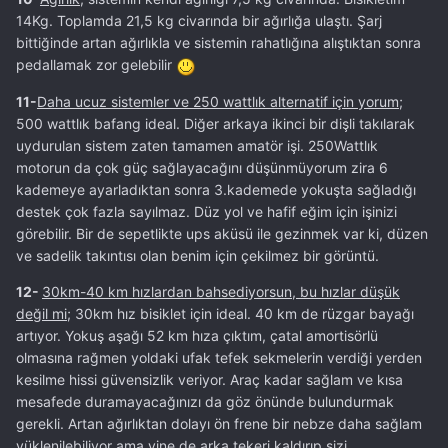
14Kg. Toplamda 21,5 kg civarında bir ağırlığa ulaştı. Şarj
bittiğinde artan ağırlıkla ve sistemin rahatlığına alıştıktan sonra
pedallamak zor gelebilir
11-
Daha ucuz sistemler ve 250 wattlık alternatif için yorum;
500 wattlık bafang ideal. Diğer arkaya ikinci bir dişli takılarak
uydurulan sistem zaten tamamen amatör işi. 250Wattlık
motorun da çok güç sağlayacağını düşünmüyorum zira 6
kademeye ayarladıktan sonra 3.kademede yokuşta sağladığı
destek çok fazla sayılmaz. Düz yol ve hafif eğim için işinizi
görebilir. Bir de sepetlikte ups aküsü ile gezinmek var ki, düzen
ve sadelik takıntısı olan benim için çekilmez bir görüntü.
12-
30km-40 km hızlardan bahsediyorsun, bu hızlar düşük
değil mi;
30km hız bisiklet için ideal. 40 km de rüzgar bayağı
artıyor. Yokuş aşağı 52 km hıza çıktım, çatal amortisörlü
olmasına rağmen yoldaki ufak tefek sekmelerin verdiği yerden
kesilme hissi güvensizlik veriyor. Araç kadar sağlam ve kısa
mesafede duramayacağınızı da göz önünde bulundurmak
gerekli. Artan ağırlıktan dolayı ön frene bir nebze daha sağlam
yüklenilebiliyor ama yine de arka tekeri kaldırıp sizi