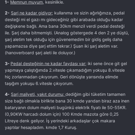
1-
Memnun muyum,
kesinlikle.
2-
Şarj ne kadar gidiyor;
kullanıma ve sizin ağırlığınıza, pedal
desteği mi el gazı mı gideceğiniz gibi arabada olduğu kadar
değişkene bağlı. Ama bana 30km menzil verdi pedal desteği
ile. Şarj daha bitmemişti. (Analog göstergede 4 den 2 ye düştü,
şarj aletim tek olduğu için güvenemedim bir gidiş geliş daha
yapamazsa diye şarj ettim tekrar.) Şuan iki şarj aletim var.
(hanoverboard şarj aleti ile doluyor.)
3-
Pedal desteğinin ne kadar faydası var;
iki sene önce git gel
yapmaya çalıştığımda 2.vitesle çıkamadığım yokuşu 8.vitesle
hiç zorlanmadan çıkıyorum. Geri dönüşte yarısında elimde
taşığım yokuşu 6.vitesle çıkıyorum.
4-
Şarj maliyeti, yakıt durumu;
dediğim gibi tüketim tamamen
size bağlı olmakla birlikte bana 30 kmde yarıdan biraz aza inen
bataryanın dolum maliyeti bugünkü elektrik fiyatı ile 50-55KR.
(0,90KW harcadı dolum için) 100 Kmde mazota göre 0,25
Litreye denk geliyor. İş yerindeki arkadaşlar çok makara
yaptılar hesapladım. kmde 1,7 Kuruş.