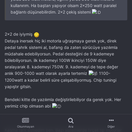
kullanırım. Ha baştan yapıyor olsam 2x250 watt paralel
bağlantı düşünebilirdim. 2x2 çekiş sistemi
2x2 de iyiymiş
Detaya inersek hiç iki motorla uğraşmaya gerek yok, direk
pedal tahrik sistemi al, bafang da zaten sürücüye yazılımla
müdahale edebiliyorsun. Pedal desteğini de 9 kademeye
bölebiliyorsun. ilk kademeyi 100W ikinciyi 150W diye
sıralayarak 8. kademeyi 750W. 9. kademeyi de tepe değer
anlık 900-1000 watt olarak ayarla tertemiz
1100-
1200watt a kadar belirli süre çalışabiliyormuş. Chip tuningi
yapıştır gitsin.
Bendeki kitte de yazılımla değiştirilebiliyor da gerek yok. Her
yerimiz chip olmasın abi
Okunmayan
Ara
Diğer
Kasma fark etmedim ben. Bazı sistemlerde fırçalı tip motorlar