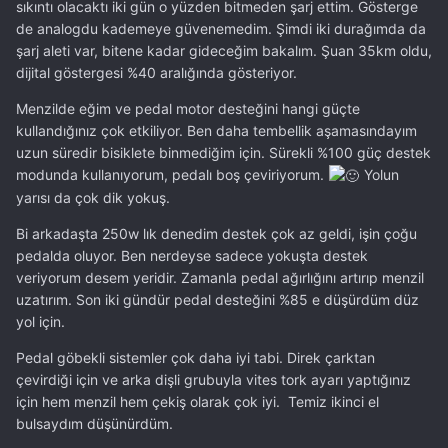
sıkıntı olacaktı iki gün o yüzden bitmeden şarj ettim. Gösterge
de analogdu kademeye güvenemedim. Şimdi iki durağımda da
şarj aleti var, bitene kadar gideceğim bakalım. Şuan 35km oldu,
Hazıra konmak yerine el emeği olması daha fazla keyif
dijital göstergesi %40 aralığında gösteriyor.
verirci olmuştur. Elinize sağlık.
Menzilde eğim ve pedal motor desteğini hangi güçte
kullandığınız çok etkiliyor. Ben daha tembellik aşamasındayım
uzun süredir bisiklete binmediğim için. Sürekli %100 güç destek
Son olarak, kablosuz sinyal fren ve sağ sol lazer şerit
modunda kullanıyorum, pedalı boş çeviriyorum.
Yolun
belirleyici aydınlatma alın. Olası karanlık yolda ciddi fark
yarısı da çok dik yokuş.
ediliyor bisiklet
Bi arkadaşta 250w lık denedim destek çok az geldi, işin çoğu
pedalda oluyor. Ben nerdeyse sadece yokuşta destek
veriyorum desem yeridir. Zamanla pedal ağırlığını artırıp menzil
uzatırım. Son iki gündür pedal desteğini %85 e düşürdüm düz
yol için.
Pedal göbekli sistemler çok daha iyi tabi. Direk çarktan
çevirdiği için ve arka dişli grubuyla vites tork ayarı yaptığınız
için hem menzil hem çekiş olarak çok iyi. Temiz ikinci el
bulsaydım düşünürdüm.