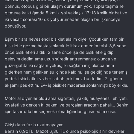
dolmuş, otobüs gibi bir ulaşım durumum yok. Toplu taşıma ile
gitmeye kalktığımda 5 kmlik yol yaklaşık 17-18 kmlik bir hat ve
iki vesait sonrası 10 dk yol yürümeden oluşan bir işkenceye
dönüşüyor.
Eşim bir ara heveslendi bisiklet alalım diye. Çocukken tam bir
bisikletle gezme hastası olarak iç itiraz etmedim tabi. 3,5 sene
önce bisikletleri aldık. 2 sene önce işe de bisikletle gidip
geleyim dedim ama uzun süredir antrenmansız olunca ve
güzergahta iki sağlam yokuş, iki sağlam iniş olunca hem
giderken hem gelirken su içinde kaldım. İşe geldiğinde terlemiş,
yedek tshirt atlet vs her sabah çekilmez bu dedim. 2. günün
akşamı pes ettim. Ev- iş bisiklet macerası sonlanmıştı böylelikle.
Motor al diyenler oldu ama sigortası, yakıtı, muayenesi, ehliyeti,
kıyafeti vs derken ki bakımı ve parçaları araçtan pahalı... Benim
için tasarruflu bir seçenek olmadığından girişmedim o işe.
Girişi daha fazla uzatmayayım.
Benzin 6,90TL; Mazot 6,30 TL olunca psikolojik sınır devreleri