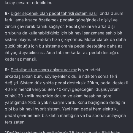
kolay cesaret edebildim.
8-
Diğer seçenek olan pedal tahrikli sistem nasıl
; onda durum
farklı ama kısaca özetlersek pedalın göbeğindeki dişliyi ve
zinciri çevirerek tahrik sağlıyor. Pedal çarkını ve arka dişli
grubunu da kullanabildiğiniz için bir nevi şanzımana sahip bir
sistem oluyor. 50-55km hıza çıkıyormuş. Motor olarak da daha
güçlü olduğu için bu sisteme oranla pedal desteğine daha az
ihtiyaç duyabilirsiniz. Ama tabi ne kadar az pedal desteği o
kadar az menzil.
9-
Pedalladıktan sonra anlamı var mı;
iş yerindeki
arkadaşlardan bunu söyleyenler oldu. Bindikten sonra fikri
değişti. Sistem düz yolda pedal desteksiz 20km, pedal destekli
40 km menzil veriyor. Ben 40kmyi geçeceğimi düşnüyorum
çünkü 30 kmlik menzilde dolum ve akım hesabına göre
yaptığımda %30 a yakın şarjım vardı. Konu başlığında dediğim
gibi bu bir nevi hybrit sistem. Yani hem pedal hem elektrik,
pedal çevirmemek bisikletin mantığına ve bu sporun anlayışına
ters zaten.
10-
Ağırlık;
sistemin kendi ağırlığı 7,5 kg civarında. Bisikletim