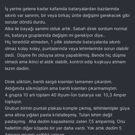
İş yerine gelene kadar kafamda bataryalardan bazılarında
sıkıntı var sanırım, bir veya birkaç ünite değişimi gerekecek gibi
sorular döndü durdu.
Alba ile bayağı samimi olduk artık. Sabah direk sordum normal
mi, batarya gruplarında değişim mi gerekiyor diye..
Hiç tereddüt etmeden, 1 yıllık sistemde bataryalarda sıkıntı
olmaz kolay kolay, puntalarında veya lehimlerinde sorun olabilir
dedi. Düşme fln olduysa atma yapabilirmiş. Bende hiç düşme
olmadı ama ikinci el aldık olabilir, kontrol edip kuşkuyu atmam
lazım dedim.
Direk söktüm, bantlı sargılı kısımları tamamen çıkardım.
Aldığımda sökmüştüm ama bantlı kısımları çıkarmamıştım.
4 grupta 10 arlı toplam 40 lityum-İon batarya var. 10,3 Amper
topluyor.
Grubun birinin puntalı plakası komple çıkmış, lehimlemişler güya
ama altına yığılan pasta kristalleşmiş. Tutan lehim değil
pastaymış. Aha dedim kapasitemiz zaten 7,5 ampermiş. Onu
hallettim diğer köşede bir yer daha vardı. Yok artık dedim 5
Ampere miymiş sağlıklı çalışan.