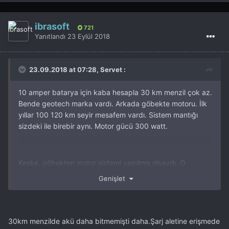
ibrasoft
721
Yanıtlandı
23 Eylül 2018
23.09.2018 at 07:28, Servet :
10 amper batarya için kaba hesapla 30 km menzil çok az.
Bende geotech marka vardı. Arkada göbekte motoru. İlk
yıllar 100 120 km seyir mesafem vardı. Sistem mantığı
sizdeki ile birebir aynı. Motor gücü 300 watt.
Keşke, göbekten motor sistemi yapılmış olsaydı. O
noktada olan tork muhteşem ve pilin dayanma süresi
Genişlet
daha uzun
Motorun önde olması rampa çıkarken sorun olmuyor mu,
direksiyon sağa sola dalma vs yapıyor mu, yağışlı havada
30km menzilde akü daha bitmemişti daha.Şarj aletine erişmede
rampayı sanırım çıkamaz patinaja düşebilir.