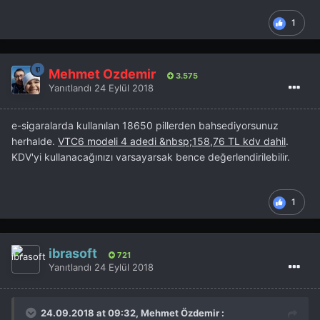
1
Mehmet Özdemir
3.575
Yanıtlandı
24 Eylül 2018
e-sigaralarda kullanılan 18650 pillerden bahsediyorsunuz
herhalde.
VTC6 modeli 4 adedi &nbsp;158,76 TL kdv dahil
.
KDV'yi kullanacağınızı varsayarsak bence değerlendirilebilir.
1
ibrasoft
721
Yanıtlandı
24 Eylül 2018
24.09.2018 at 09:32, Mehmet Özdemir :