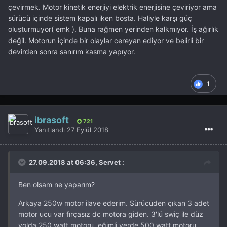
çevirmek. Motor kinetik enerjiyi elektrik enerjisine çeviriyor ama
sürücü içinde sistem kapalı iken boşta. Haliyle karşı güç
oluşturmuyor( emk ). Buna rağmen yerinden kalkmıyor. İş ağırlık
değil. Motorun içinde bir olaylar cereyan ediyor ve belirli bir
devirden sonra sanırım kasma yapıyor.
1
ibrasoft
721
Yanıtlandı
27 Eylül 2018
27.09.2018 at 06:36, Servet :
Ben olsam ne yaparım?
Arkaya 250w motor ilave ederim. Sürücüden çıkan 3 adet
motor ucu var fırçasız dc motora giden. 3'lü swiç ile düz
yolda 250 watt motoru, eğimli yerde 500 watt motoru