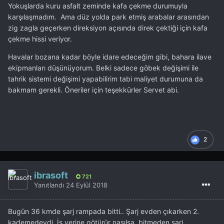
Yokuşlarda kuru asfalt zeminde kafa çekme durumuyla
karşılaşmadım. Ama düz yolda park etmiş arabalar arasından
zig zagla geçerken direksiyon açısında direk çektiği için kafa
çekme hissi veriyor.
Havalar bozana kadar böyle idare edeceğim gibi, bahara ilave
ekipmanları düşünüyorum. Belki sadece göbek değişimi ile
tahrik sistemi değişimi yapabilirim tabi maliyet durumuna da
bakmam gerekli. Öneriler için teşekkürler Servet abi.
2
ibrasoft
721
Yanıtlandı
24 Eylül 2018
Bugün 36 kmde şarj rampada bitti.. Şarj evden çıkarken 2.
kademedeydi. İş yerine götürür nasılsa, bitmeden şarj