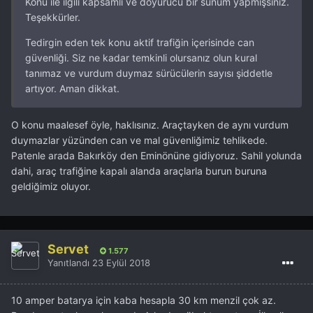
Konu ile ilgili kapsamlı ve doyurucu bir sunum yapmışsınız.
Teşekkürler.
Tedirgin eden tek konu aktif trafiğin içerisinde can
güvenliği. Siz ne kadar temkinli olursanız olun kural
tanımaz ve vurdum duymaz sürücülerin sayısı şiddetle
artıyor. Aman dikkat.
O konu maalesef öyle, haklısınız. Araçtayken de aynı vurdum
duymazlar yüzünden can ve mal güvenliğimiz tehlikede.
Patenle arada Bakırköy den Eminönüne gidiyoruz. Sahil yolunda
dahi, araç trafiğine kapalı alanda araçlarla burun buruna
geldiğimiz oluyor.
Servet
1.577
Yanıtlandı
23 Eylül 2018
10 amper batarya için kaba hesapla 30 km menzil çok az.