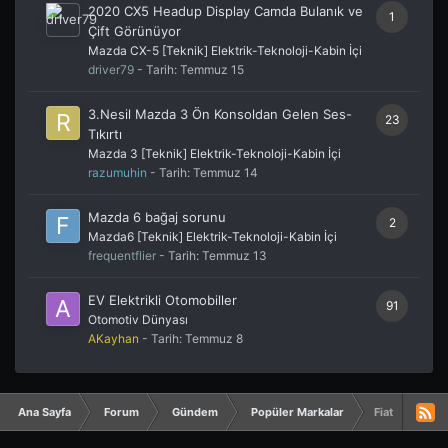
2020 CX5 Headup Display Camda Bulanık ve
1
Çift Görünüyor
Mazda CX-5 [Teknik] Elektrik-Teknoloji-Kabin İçi
driver79
- Tarih:
Temmuz 15
3.Nesil Mazda 3 Ön Konsoldan Gelen Ses-
23
Tıkırtı
Mazda 3 [Teknik] Elektrik-Teknoloji-Kabin İçi
razumuhin
- Tarih:
Temmuz 14
Mazda 6 bağaj sorunu
2
Mazda6 [Teknik] Elektrik-Teknoloji-Kabin İçi
frequentflier
- Tarih:
Temmuz 13
EV Elektrikli Otomobiller
91
Otomotiv Dünyası
AKayhan
- Tarih:
Temmuz 8
Ana Sayfa
Forum
Gündem
Popüler Markalar
Fiat