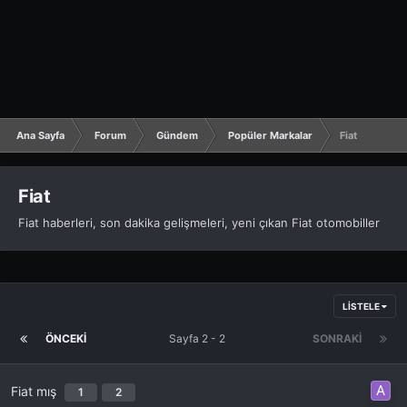
Ana Sayfa
Forum
Gündem
Popüler Markalar
Fiat
Fiat
Fiat haberleri, son dakika gelişmeleri, yeni çıkan Fiat otomobiller
LISTELE
ÖNCEKI
Sayfa 2 - 2
SONRAKI
Fiat mış
1
2