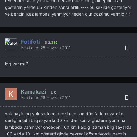
remender falan yani kalan benzinle kac km gidicegini falan
gösteren yerde 65 kmden sonra artik ---- bu sekilde gösteriyor
ve benzin ikaz lambasi yanmiyor neden olur cözümü varmidir ?
Fotifoti
2.389
Yanıtlandı
25 Haziran 2011
lpg var mı ?
Kamakazi
0
Yanıtlandı
26 Haziran 2011
yok hayir lpg yok sadece benzin en son dün farkina vardim
dedigim gibi bilgisayarda 60 km den sonra göstermiyor ama
lambada yanmiyor önceden 100 km kaldigi zaman bilgisayarda
100 yada 101 km gösterdiginde ceyregi gösteriyordu benzin