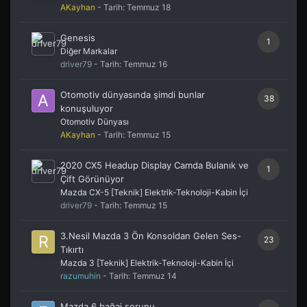
AKayhan
- Tarih:
Temmuz 18
Genesis
1
Diğer Markalar
driver79
- Tarih:
Temmuz 16
Otomotiv dünyasında şimdi bunlar
38
konuşuluyor
Otomotiv Dünyası
AKayhan
- Tarih:
Temmuz 15
2020 CX5 Headup Display Camda Bulanık ve
1
Çift Görünüyor
Mazda CX-5 [Teknik] Elektrik-Teknoloji-Kabin İçi
driver79
- Tarih:
Temmuz 15
3.Nesil Mazda 3 Ön Konsoldan Gelen Ses-
23
Tıkırtı
Mazda 3 [Teknik] Elektrik-Teknoloji-Kabin İçi
razumuhin
- Tarih:
Temmuz 14
Mazda 6 bağaj sorunu