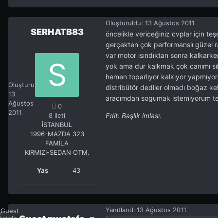
Oluşturuldu:
13 Ağustos 2011
SERHATB83
öncelikle vericeğiniz cvplar için t
gerçekten çok performanslı güzel r
var motor ısındıktan sonra kalkarke
yok ama dur kalkmak çok canımı sıkı
SERHATB83
hemen toparlıyor kalkıyor yapmıyor
0
Oluşturuldu:
distribütör dediler olmadı boğaz kel
13
aracımdan sogumak istemiyorum te
Ağustos
0
2011
8 ileti
Edit: Başlık imlası.
İSTANBUL
1996-MAZDA 323
FAMİLA
KIRMIZI-SEDAN OTM.
Yaş
43
Yanıtlandı
13 Ağustos 2011