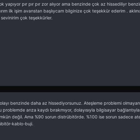
k yapıyor pır pır pır zor alıyor ama benzinde çok az hissediliyr benzi
ım ilk işim avanstan başlıycam bilginize çok teşekkür ederim . aklın
sevinirim çok teşekkürler.
dolayı benzinde daha az hissediyorsunuz. Ateşleme problemi olmayan
u problemde arıza kaydı bırakmıyor, dolayısıyla bilgisayar bağlantıyl
kün değil. Ama %90 sorun distrübitörde. %100 ise sorun sadece at
bitör-kablo-buji.