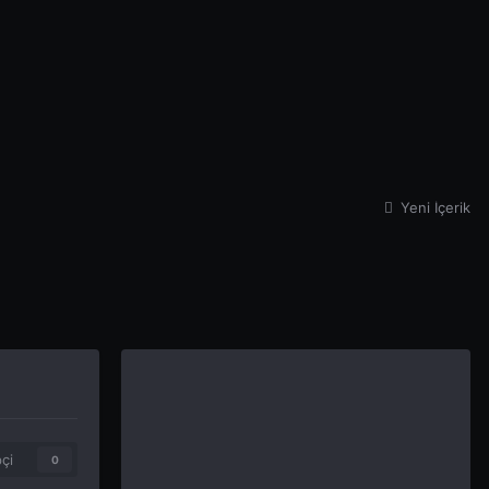
Yeni İçerik
çi
0