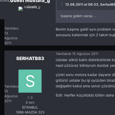
Guest mustafa_g
13.08.2011 at 06:33, SerhatB8
başına gelen varsa ...
Guest mustafa_g
Yanıtlandı
Benim başıma geldi aynı problem ve
13
sorusunu kaldırmak için 2 takım buji
Ağustos
2011
Yanıtlandı
15 Ağustos 2011
SERHATB83
Ustalar söktü baktı distiribütörde 
nasıl çözücez bilmiyrum durduk yer
çünki sonu motora kadar dayanır dist
götürür ustalar bu işi oyüzden bira
SERHATB83
0
değişelim kabul ama sorun çözülmüy
Yanıtlandı
15
Edit: Harfler küçültüldü lütfen daha 
Ağustos
0
2011
8 ileti
İSTANBUL
1996-MAZDA 323