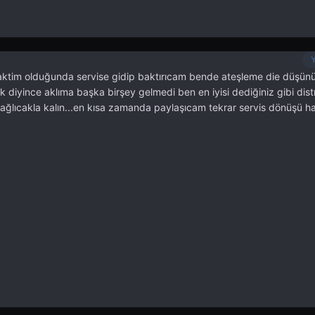
lk vaktim olduğunda servise gidip baktırıcam bende ateşleme die düş
k diyince aklıma başka birşey gelmedi ben en iyisi dediğiniz gibi dist
sağlıcakla kalın...en kısa zamanda paylaşıcam tekrar servis dönüşü hay