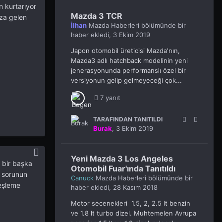
n kurtarıyor
Mazda 3 TCR
ıza gelen
İlhan
Mazda Haberleri
bölümünde bir
haber ekledi,
3 Ekim 2019
Japon otomobil üreticisi Mazda'nın,
Mazda3 adlı hatchback modelinin yeni
jenerasyonunda performanslı özel bir
versiyonun gelip gelmeyeceği çok...
7 yanıt
TARAFINDAN TANITILDI
Burak
,
3 Ekim 2019
Yeni Mazda 3 Los Angeles
 bir başka
Otomobil Fuar'ında Tanıtıldı
a sorunun
Canuck
Mazda Haberleri
bölümünde bir
eşleme
haber ekledi,
28 Kasım 2018
Motor secenekleri 1.5, 2, 2.5 lt benzin
ve 1.8 lt turbo dizel. Muhtemelen Avrupa