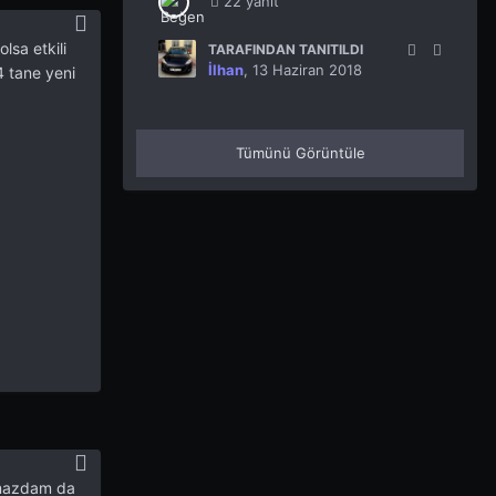
22 yanıt
lsa etkili
TARAFINDAN TANITILDI
İlhan
,
13 Haziran 2018
4 tane yeni
Tümünü Görüntüle
 mazdam da