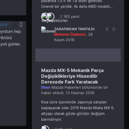
pazarina 1.5 lt ve 1.8 dizel gelecek.
Onemli bir yenilik, ilk defa AWD modeli...
163 yanıt
Yazar
TARAFINDAN TANITILDI
ünüyrdum hep
Mehmet Özdemir
,
28
ribtörü
Kasım 2018
ırlı günler.
Mazda MX-5 Mekanik Parça
Değişiklikleriye Hissedilir
Derecede Fark Yaratacak
İlhan
Mazda Haberleri
bölümünde bir
haber ekledi,
13 Haziran 2018
Kısa süre içerisinde Japonya satışları
başlayacak olan 2019 Mazda Miata MX-5,
altyapı olarak gözle görülür değişim
barındırıyor.