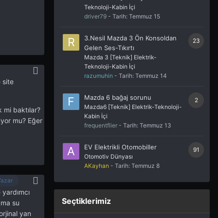
Teknoloji-Kabin İçi
driver79
- Tarih:
Temmuz 15
3.Nesil Mazda 3 Ön Konsoldan
23
Gelen Ses-Tıkırtı
Mazda 3 [Teknik] Elektrik-
Teknoloji-Kabin İçi
razumuhin
- Tarih:
Temmuz 14
site
Mazda 6 bağaj sorunu
2
Mazda6 [Teknik] Elektrik-Teknoloji-
 mi baktılar?
Kabin İçi
luyor mu? Eğer
frequentflier
- Tarih:
Temmuz 13
EV Elektrikli Otomobiller
91
Otomotiv Dünyası
AKayhan
- Tarih:
Temmuz 8
Yazar
e yardımcı
Seçtiklerimiz
ama su
rjinal yan