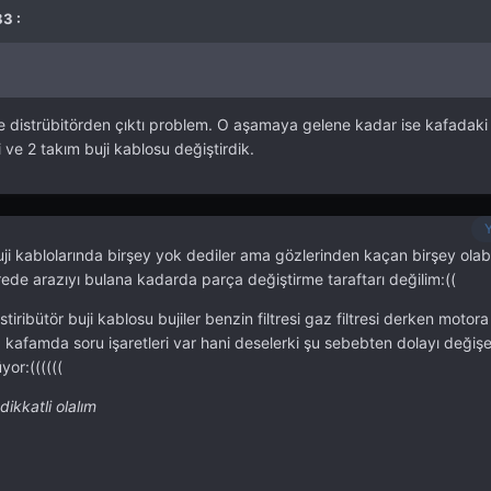
3 :
 distrübitörden çıktı problem. O aşamaya gelene kadar ise kafadaki
 ve 2 takım buji kablosu değiştirdik.
buji kablolarında birşey yok dediler ama gözlerinden kaçan birşey olab
ede arazıyı bulana kadarda parça değiştirme taraftarı değilim:((
iribütör buji kablosu bujiler benzin filtresi gaz filtresi derken motor
z kafamda soru işaretleri var hani deselerki şu sebebten dolayı değişe
or:((((((
dikkatli olalım