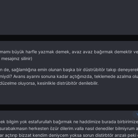
amamı büyük harfle yazmak demek, avaz avaz bağırmak demektir ve 
mesajınız silinir)
sin de, sağlamlığına emin olunan başka bir düstrübitör takıp deneyerek
al miydi? Avans ayarını sonuna kadar açtığınızda, teklemede azalma o
zelme oluyorsa, kesinlikle distrübitör denilebilir.
 pek bilgim yok estafurullah bağırmak ne haddimize burada birbirimiz
urabakmasın herkesten özür dilerim.valla nasıl denediler bilmiyrum 
r açtırıp bizzat kendim deniycem yoksa sorun distirbtör arızalı peki o