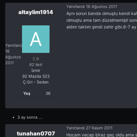
Yanıtlandı
16 Ağustos 2011
altaylim1914
Aynı sorun bende olmuştu kendi kafa
olmuştu ama tam düzelmemişti sonra 
aldım taktım şimdi zehir gibi.6-7 a
altaylim1914
0
Yanıtlandı
16
Ağustos
0
2011
62 ileti
İzmir
92 Mazda 323
Ç.Gri - Sedan
Yaş
36
3 ay sonra ...
Yanıtlandı
27 Kasım 2011
tunahan0707
Hocam vecap biraz geç oldu ama s