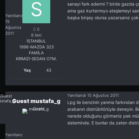
sanayi fark edermi ? birde gazda ço
SERHATB83
ama gaz kurtarmıyo ateşlemeyi sanır
0
Yanıtlandı
başka birşey olursa yazarsanız çok 
15
Ağustos
0
2011
8 ileti
İSTANBUL
1996-MAZDA 323
FAMİLA
KIRMIZI-SEDAN OTM.
Yaş
43
Yanıtlandı
15 Ağustos 2011
Guest mustafa_g
Lpg ile benzinin yanma farkından 
arabanın distrübitörüyle deneyin. B
nerede olduğunu görmeniz pek müm
sisteminde. E bunlar da zaten distrü
Guest mustafa_g
Yanıtlandı