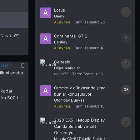
Lotus
1
Geely
AKayhan
- Tarih:
Temmuz 25
 "acaba?"
Continental GT S
0
Bentley
AKayhan
- Tarih:
Temmuz 18
Genesis
1
Yazar
Diğer Markalar
ilirmi acaba
driver79
- Tarih:
Temmuz 16
Otomotiv dünyasında şimdi
38
a kadar
bunlar konuşuluyor
lim 500 tl
Otomotiv Dünyası
AKayhan
- Tarih:
Temmuz 15
2020 CX5 Headup Display
1
Camda Bulanık ve Çift
Görünüyor
Mazda CX-5 [Teknik] Elektrik-