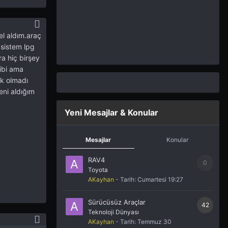
el aldım.araç
 sistem lpg
ra hiç birşey
gibi ama
ik olmadı
eni aldığım
Yeni Mesajlar & Konular
Mesajlar
Konular
RAV4
0
Toyota
AKayhan
- Tarih:
Cumartesi 19:27
Sürücüsüz Araçlar
42
Teknoloji Dünyası
AKayhan
- Tarih:
Temmuz 30