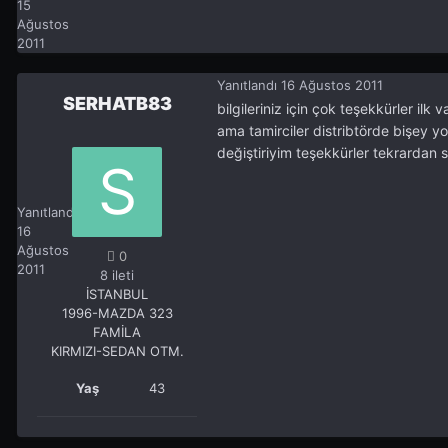
15
Ağustos
2011
Yanıtlandı
16 Ağustos 2011
SERHATB83
bilgileriniz için çok teşekkürler i
ama tamirciler distribtörde bişey yo
değiştiriyim teşekkürler tekrardan 
SERHATB83
0
Yanıtlandı
16
Ağustos
0
2011
8 ileti
İSTANBUL
1996-MAZDA 323
FAMİLA
KIRMIZI-SEDAN OTM.
Yaş
43