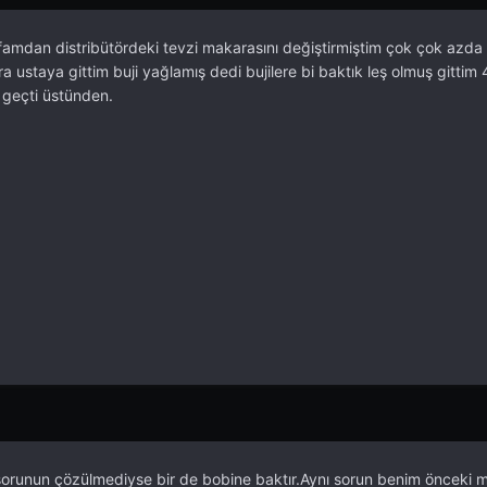
mdan distribütördeki tevzi makarasını değiştirmiştim çok çok azda o
ustaya gittim buji yağlamış dedi bujilere bi baktık leş olmuş gittim 
y geçti üstünden.
orunun çözülmediyse bir de bobine baktır.Aynı sorun benim önceki