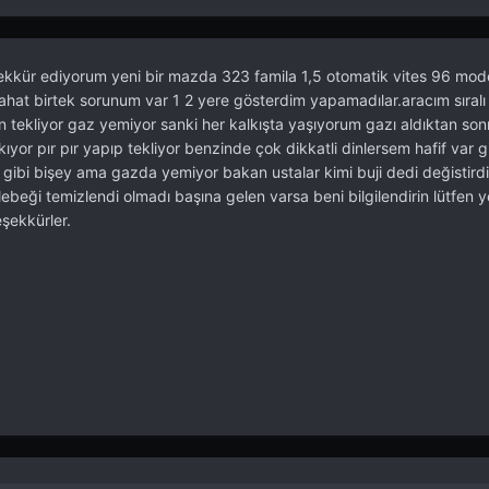
eşekkür ediyorum yeni bir mazda 323 famila 1,5 otomatik vites 96 mod
ahat birtek sorunum var 1 2 yere gösterdim yapamadılar.aracım sıralı
n tekliyor gaz yemiyor sanki her kalkışta yaşıyorum gazı aldıktan son
yor pır pır yapıp tekliyor benzinde çok dikkatli dinlersem hafif var 
 gibi bişey ama gazda yemiyor bakan ustalar kimi buji dedi değistird
ebeği temizlendi olmadı başına gelen varsa beni bilgilendirin lütfen y
şekkürler.