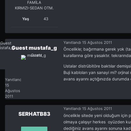
FAMİLA
KIRMIZI-SEDAN OTM.
Yaş
43
Yanıtlandı
15 Ağustos 2011
Guest mustafa_g
Öncelikle; bağırmana gerek yok (t
kurallarına göre yasaktır. tekrarında 
Ustalar distrübitöre baktılar demiş
Buji kabloları yan sanayi mi? orjin
Guest mustafa_g
avans ayarını açtığınızda durumda dü
Yanıtlandı
15
Ağustos
2011
Yanıtlandı
15 Ağustos 2011
SERHATB83
öncelikle sitede yeni olduğum için
olmaya çalışıyr herkes oyüzden kus
dediğiniz avans ayarını sonuna kada