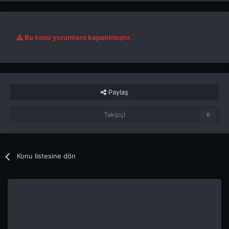
Bu konu yorumlara kapatılmıştır.
Paylaş
Takipçi
0
Konu listesine dön