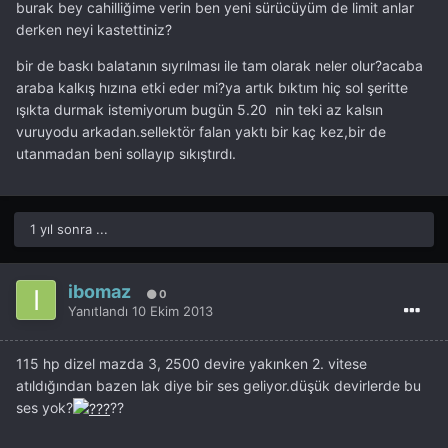
burak bey cahilliğime verin ben yeni sürücüyüm de limit anlar
derken neyi kastettiniz?
bir de baskı balatanın sıyrılması ile tam olarak neler olur?acaba
araba kalkış hızına etki eder mi?ya artık bıktım hiç sol şeritte
ışıkta durmak istemiyorum bugün 5.20 nin teki az kalsın
vuruyodu arkadan.sellektör falan yaktı bir kaç kez,bir de
utanmadan beni sollayıp sıkıştırdı.
1 yıl sonra ...
ibomaz
0
Yanıtlandı
10 Ekim 2013
115 hp dizel mazda 3, 2500 devire yakınken 2. vitese
atıldığından bazen lak diye bir ses geliyor.düşük devirlerde bu
ses yok?
??