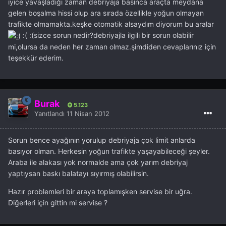
iyice yavaşladığı zaman debriyaja basınca araçta meydana
gelen boşalma hissi olup ara sırada özellikle yoğun olmayan
trafikte olmamakta.keşke otomatik alsaydım diyorum bu aralar
:( :(sizce sorun nedir?debriyajla ilgili bir sorun olabilir
mi,olursa da neden her zaman olmaz.şimdiden cevaplarınız için
teşekkür ederim.
Burak
5.123
Yanıtlandı
11 Nisan 2012
Sorun bence ayağının yorulup debriyaja çok limit anlarda
basıyor olman. Herkesin yoğun trafikte yaşayabileceği şeyler.
Araba ile alakası yok normalde ama çok yarım debriyaj
yaptıysan baskı balatayı sıyırmış olabilirsin.
Hazır problemleri bir araya toplamışken servise bir uğra.
Diğerleri için gittin mi servise ?