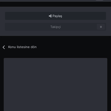
Paylaş
Takipçi
0
Konu listesine dön