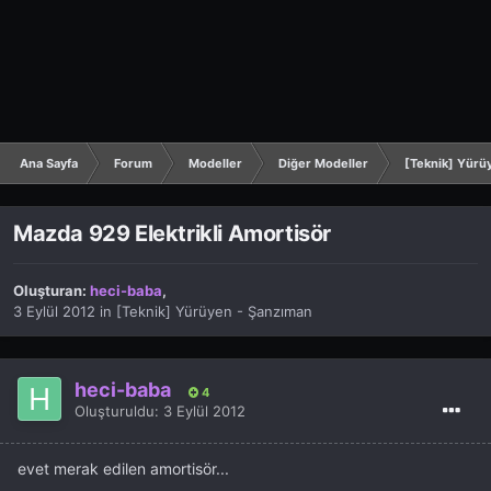
Ana Sayfa
Forum
Modeller
Diğer Modeller
[Teknik] Yürü
Mazda 929 Elektrikli Amortisör
Oluşturan:
heci-baba
,
3 Eylül 2012
in
[Teknik] Yürüyen - Şanzıman
heci-baba
4
Oluşturuldu:
3 Eylül 2012
evet merak edilen amortisör...