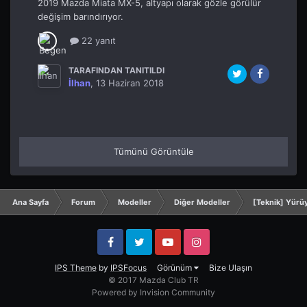
2019 Mazda Miata MX-5, altyapı olarak gözle görülür
değişim barındırıyor.
22 yanıt
TARAFINDAN TANITILDI
İlhan
,
13 Haziran 2018
Tümünü Görüntüle
Ana Sayfa
Forum
Modeller
Diğer Modeller
[Teknik] Yürü
Facebook
Twitter
YouTube
Instagram
IPS Theme
by
IPSFocus
Görünüm
Bize Ulaşın
© 2017 Mazda Club TR
Powered by Invision Community