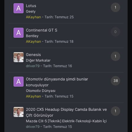
Lotus
1
Geely
AKayhan
- Tarih:
Temmuz 25
Continental GT S
0
Bentley
AKayhan
- Tarih:
Temmuz 18
Genesis
1
Diğer Markalar
driver79
- Tarih:
Temmuz 16
Otomotiv dünyasında şimdi bunlar
38
konuşuluyor
Otomotiv Dünyası
AKayhan
- Tarih:
Temmuz 15
2020 CX5 Headup Display Camda Bulanık ve
1
Çift Görünüyor
Mazda CX-5 [Teknik] Elektrik-Teknoloji-Kabin İçi
driver79
- Tarih:
Temmuz 15