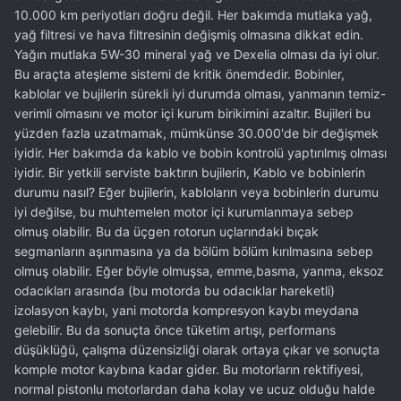
10.000 km periyotları doğru değil. Her bakımda mutlaka yağ,
yağ filtresi ve hava filtresinin değişmiş olmasına dikkat edin.
Yağın mutlaka 5W-30 mineral yağ ve Dexelia olması da iyi olur.
Bu araçta ateşleme sistemi de kritik önemdedir. Bobinler,
kablolar ve bujilerin sürekli iyi durumda olması, yanmanın temiz-
verimli olmasını ve motor içi kurum birikimini azaltır. Bujileri bu
yüzden fazla uzatmamak, mümkünse 30.000'de bir değişmek
iyidir. Her bakımda da kablo ve bobin kontrolü yaptırılmış olması
iyidir. Bir yetkili serviste baktırın bujilerin, Kablo ve bobinlerin
durumu nasıl? Eğer bujilerin, kabloların veya bobinlerin durumu
iyi değilse, bu muhtemelen motor içi kurumlanmaya sebep
olmuş olabilir. Bu da üçgen rotorun uçlarındaki bıçak
segmanların aşınmasına ya da bölüm bölüm kırılmasına sebep
olmuş olabilir. Eğer böyle olmuşsa, emme,basma, yanma, eksoz
odacıkları arasında (bu motorda bu odacıklar hareketli)
izolasyon kaybı, yani motorda kompresyon kaybı meydana
gelebilir. Bu da sonuçta önce tüketim artışı, performans
düşüklüğü, çalışma düzensizliği olarak ortaya çıkar ve sonuçta
komple motor kaybına kadar gider. Bu motorların rektifiyesi,
normal pistonlu motorlardan daha kolay ve ucuz olduğu halde