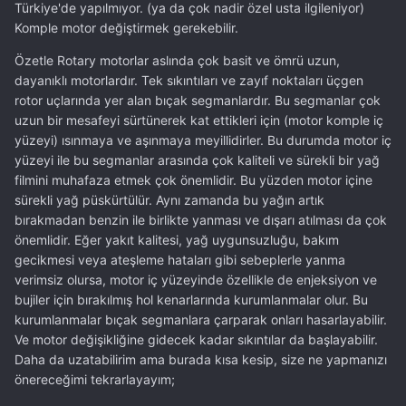
Türkiye'de yapılmıyor. (ya da çok nadir özel usta ilgileniyor)
Komple motor değiştirmek gerekebilir.
Özetle Rotary motorlar aslında çok basit ve ömrü uzun,
dayanıklı motorlardır. Tek sıkıntıları ve zayıf noktaları üçgen
rotor uçlarında yer alan bıçak segmanlardır. Bu segmanlar çok
uzun bir mesafeyi sürtünerek kat ettikleri için (motor komple iç
yüzeyi) ısınmaya ve aşınmaya meyillidirler. Bu durumda motor iç
yüzeyi ile bu segmanlar arasında çok kaliteli ve sürekli bir yağ
filmini muhafaza etmek çok önemlidir. Bu yüzden motor içine
sürekli yağ püskürtülür. Aynı zamanda bu yağın artık
bırakmadan benzin ile birlikte yanması ve dışarı atılması da çok
önemlidir. Eğer yakıt kalitesi, yağ uygunsuzluğu, bakım
gecikmesi veya ateşleme hataları gibi sebeplerle yanma
verimsiz olursa, motor iç yüzeyinde özellikle de enjeksiyon ve
bujiler için bırakılmış hol kenarlarında kurumlanmalar olur. Bu
kurumlanmalar bıçak segmanlara çarparak onları hasarlayabilir.
Ve motor değişikliğine gidecek kadar sıkıntılar da başlayabilir.
Daha da uzatabilirim ama burada kısa kesip, size ne yapmanızı
önereceğimi tekrarlayayım;