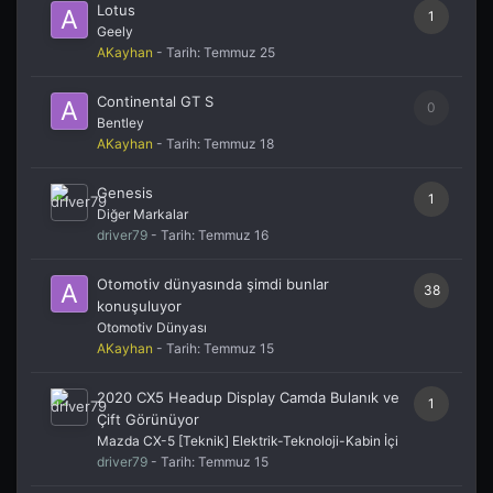
Lotus
1
Geely
AKayhan
- Tarih:
Temmuz 25
Continental GT S
0
Bentley
AKayhan
- Tarih:
Temmuz 18
Genesis
1
Diğer Markalar
driver79
- Tarih:
Temmuz 16
Otomotiv dünyasında şimdi bunlar
38
konuşuluyor
Otomotiv Dünyası
AKayhan
- Tarih:
Temmuz 15
2020 CX5 Headup Display Camda Bulanık ve
1
Çift Görünüyor
Mazda CX-5 [Teknik] Elektrik-Teknoloji-Kabin İçi
driver79
- Tarih:
Temmuz 15