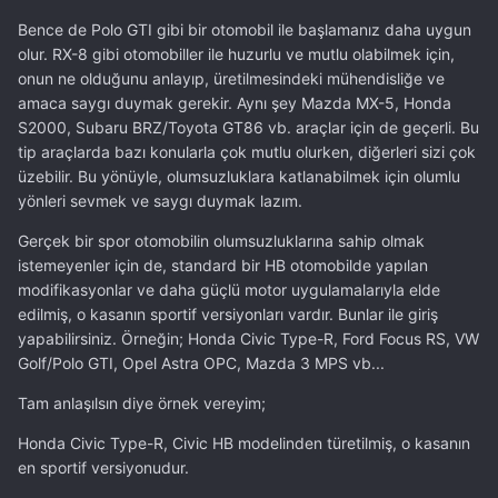
Bence de Polo GTI gibi bir otomobil ile başlamanız daha uygun
olur. RX-8 gibi otomobiller ile huzurlu ve mutlu olabilmek için,
onun ne olduğunu anlayıp, üretilmesindeki mühendisliğe ve
amaca saygı duymak gerekir. Aynı şey Mazda MX-5, Honda
S2000, Subaru BRZ/Toyota GT86 vb. araçlar için de geçerli. Bu
tip araçlarda bazı konularla çok mutlu olurken, diğerleri sizi çok
üzebilir. Bu yönüyle, olumsuzluklara katlanabilmek için olumlu
yönleri sevmek ve saygı duymak lazım.
Gerçek bir spor otomobilin olumsuzluklarına sahip olmak
istemeyenler için de, standard bir HB otomobilde yapılan
modifikasyonlar ve daha güçlü motor uygulamalarıyla elde
edilmiş, o kasanın sportif versiyonları vardır. Bunlar ile giriş
yapabilirsiniz. Örneğin; Honda Civic Type-R, Ford Focus RS, VW
Golf/Polo GTI, Opel Astra OPC, Mazda 3 MPS vb...
Tam anlaşılsın diye örnek vereyim;
Honda Civic Type-R, Civic HB modelinden türetilmiş, o kasanın
en sportif versiyonudur.