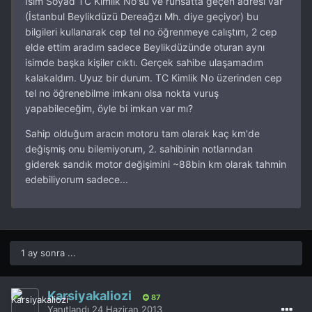
İsim Soyad TC Kimlik No'su ve ruhsatta geçen adresi var
(İstanbul Beylikdüzü Dereağzı Mh. diye geçiyor) bu
bilgileri kullanarak cep tel no öğrenmeye calıştım, 2 cep
elde ettim aradım sadece Beylikdüzünde oturan aynı
isimde başka kişiler cıktı. Gerçek sahibe ulaşamadım
kalakaldım. Uyuz bir durum. TC Kimlik No üzerinden cep
tel no öğrenebilme imkanı olsa nokta vuruş
yapabileceğim, öyle bi imkan var mı?
Sahip olduğum aracın motoru tam olarak kaç km'de
değişmiş onu bilemiyorum, 2. sahibinin notlarından
giderek sandık motor değişimini ~88bin km olarak tahmin
edebiliyorum sadece...
1 ay sonra ...
Karsiyakaliozi
87
Yanıtlandı
24 Haziran 2013