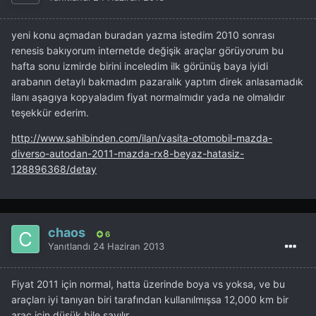
yeni konu açmadan buradan yazma istedim 2010 sonrası
renesis bakıyorum internetde değişik araçlar görüyorum bu
hafta sonu izmirde birini inceledim ilk görünüş baya iyidi
arabanın detaylı bakmadım pazaralık yaptım direk anlasamadık
ilanı aşagıya kopyaladım fiyat normalmıdır yada ne olmalıdır
teşekkür ederim.
http://www.sahibinden.com/ilan/vasita-otomobil-mazda-
diverso-autodan-2011-mazda-rx8-beyaz-hatasiz-
128896368/detay
chaos
6
Yanıtlandı
24 Haziran 2013
Fiyat 2011 için normal, hatta üzerinde boya vs yoksa, ve bu
araçları iyi tanıyan biri tarafından kullanılmışsa 12,000 km bir
araç için düşük bile sayılır.