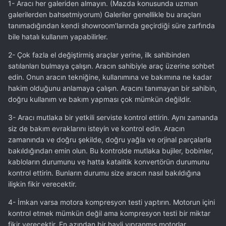
1- Aracı her galeriden almayın. (Mazda konusunda uzman
galerilerden bahsetmiyorum) Galeriler genellikle bu araçları
tanımadığından kendi showroom'larında geçirdiği süre zarfında
bile hatalı kullanım yapabilirler.
2- Çok fazla el değiştirmiş araçlar yerine, ilk sahibinden
satılanları bulmaya çalışın. Aracın sahibiyle araç üzerine sohbet
edin. Onun aracın tekniğine, kullanımına ve bakımına ne kadar
hakim olduğunu anlamaya çalışın. Aracını tanımayan bir sahibin,
doğru kullanım ve bakım yapması çok mümkün değildir.
3- Aracı mutlaka bir yetkili serviste kontrol ettirin. Aynı zamanda
siz de bakım evraklarını isteyin ve kontrol edin. Aracın
zamanında ve doğru şekilde, doğru yağla ve orjinal parçalarla
bakıldığından emin olun. Bu kontrolde mutlaka bujiler, bobinler,
kabloların durumunu ve hatta katalitik konvertörün durumunu
kontrol ettirin. Bunların durumu size aracın nasıl bakıldığına
ilişkin fikir verecektir.
4- İmkan varsa motora kompresyon testi yaptırın. Motorun içini
kontrol etmek mümkün değil ama kompresyon testi bir miktar
fikir verecektir. En azından bir hayli yıpranmış motorlar