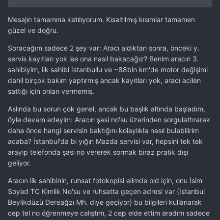
Mesajın tamamına katılıyorum. Kısaltılmış kısımlar tamamen
güzel ve doğru.
Soracağım sadece 2 şey var: Aracı aldıktan sonra, önceki y.
servis kayıtları yok ise ona nasıl bakacağız? Benim aracın 3.
sahibiyim, ilk sahibi İstanbullu ve ~88bin km'de motor değişimi
dahil birçok bakım yaptırmış ancak kayıtları yok, aracı acilen
sattığı için onları vermemiş.
Aslında bu sorun çok genel, ancak bu başlık altında başladım,
öyle devam edeyim: Aracın şasi no'su üzerinden sorgulattırarak
daha önce hangi servisin baktığını kolaylıkla nasıl bulabilirim
acaba? İstanbul'da bi yığın Mazda servisi var, hepsini tek tek
arayıp telefonda şasi no vererek sormak biraz pratik dışı
geliyor.
Aracın ilk sahibinin, ruhsat fotokopisi elimde old için, onu İsim
Soyad TC Kimlik No'su ve ruhsatta geçen adresi var (İstanbul
Beylikdüzü Dereağzı Mh. diye geçiyor) bu bilgileri kullanarak
cep tel no öğrenmeye calıştım, 2 cep elde ettim aradım sadece