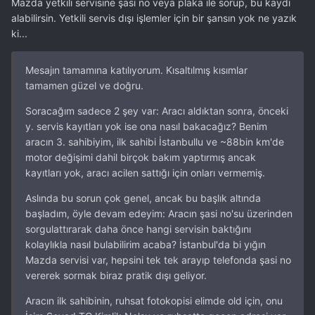
Mazda yetkili servisine şasi no veya plaka ile sorup, bu kaydı
alabilirsin. Yetkili servis dışı işlemler için bir şansın yok ne yazık
ki...
Mesajın tamamına katılıyorum. Kısaltılmış kısımlar
tamamen güzel ve doğru.
Soracağım sadece 2 şey var: Aracı aldıktan sonra, önceki
y. servis kayıtları yok ise ona nasıl bakacağız? Benim
aracın 3. sahibiyim, ilk sahibi İstanbullu ve ~88bin km'de
motor değişimi dahil birçok bakım yaptırmış ancak
kayıtları yok, aracı acilen sattığı için onları vermemiş.
Aslında bu sorun çok genel, ancak bu başlık altında
başladım, öyle devam edeyim: Aracın şasi no'su üzerinden
sorgulattırarak daha önce hangi servisin baktığını
kolaylıkla nasıl bulabilirim acaba? İstanbul'da bi yığın
Mazda servisi var, hepsini tek tek arayıp telefonda şasi no
vererek sormak biraz pratik dışı geliyor.
Aracın ilk sahibinin, ruhsat fotokopisi elimde old için, onu