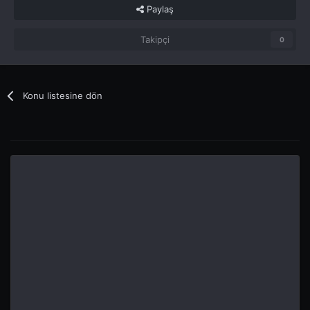
Paylaş
Takipçi
0
Konu listesine dön